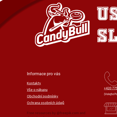
Informace pro vás
Kontakty
+420 775
Vše o nákupu
(Volejte P
Obchodní podmínky
Ochrana osobních údajů
Free resources by @freepik.com and