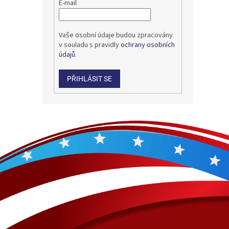
E-mail
Vaše osobní údaje budou zpracovány
v souladu s pravidly
ochrany osobních
údajů.
PŘIHLÁSIT SE
Z
á
p
a
t
í