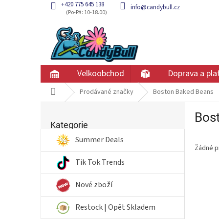
Přejít
+420 775 645 138
info@candybull.cz
na
obsah
Velkoobchod
Doprava a pla
Domů
Prodávané značky
Boston Baked Beans
P
Bos
Přeskočit
o
kategorie
Kategorie
s
t
Summer Deals
Žádné p
r
a
Tik Tok Trends
n
n
Nové zboží
í
p
Restock | Opět Skladem
a