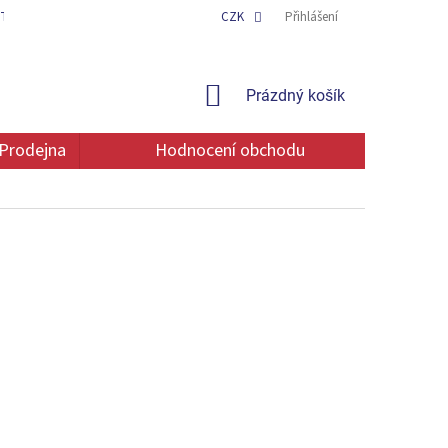
TAKT
OCHRANA OSOBNÍCH ÚDAJŮ
CZK
Přihlášení
NÁKUPNÍ
Prázdný košík
KOŠÍK
Prodejna
Hodnocení obchodu