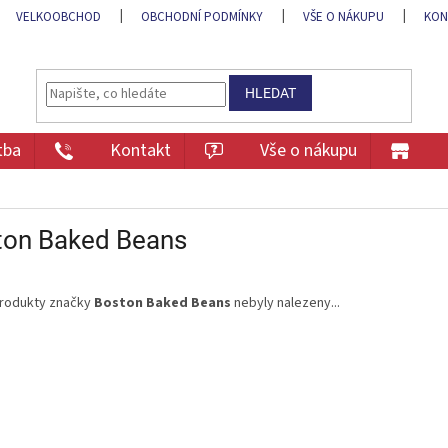
VELKOOBCHOD
OBCHODNÍ PODMÍNKY
VŠE O NÁKUPU
KON
HLEDAT
tba
Kontakt
Vše o nákupu
ton Baked Beans
rodukty značky
Boston Baked Beans
nebyly nalezeny...