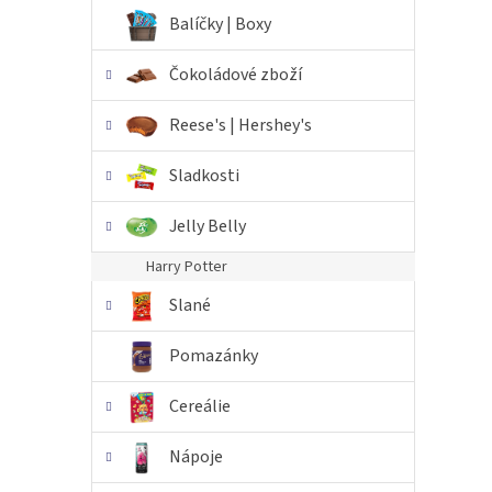
n
Balíčky | Boxy
e
l
Čokoládové zboží
Reese's | Hershey's
Sladkosti
Jelly Belly
Harry Potter
Slané
Pomazánky
Cereálie
Nápoje