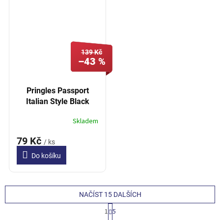
139 Kč
–43 %
Pringles Passport
Italian Style Black
Pepper A Parmesan
Skladem
110g
79 Kč
/ ks
Do košíku
NAČÍST 15 DALŠÍCH
S
1
5
t