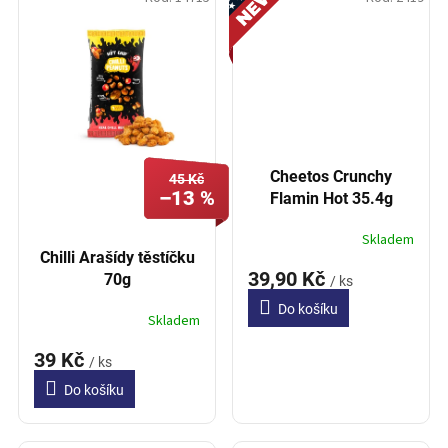
Cheetos Crunchy
45 Kč
–13 %
Flamin Hot 35.4g
Skladem
Chilli Arašídy těstíčku
39,90 Kč
70g
/ ks
Do košíku
Skladem
39 Kč
/ ks
Do košíku