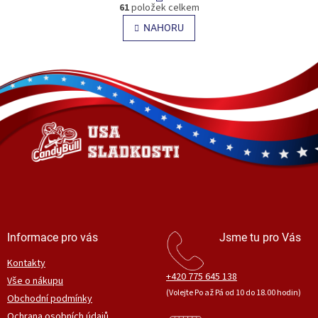
O
r
61
položek celkem
v
á
l
NAHORU
n
á
k
o
d
v
Z
a
á
c
á
n
í
p
í
p
a
r
t
v
í
k
y
v
ý
p
i
s
Informace pro vás
Jsme tu pro Vás
u
Kontakty
+420 775 645 138
Vše o nákupu
(Volejte Po až Pá od 10 do 18.00 hodin)
Obchodní podmínky
Ochrana osobních údajů