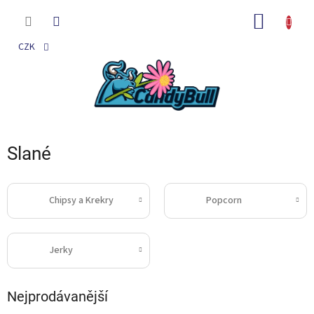
Přejít
na
NÁKUP
obsah
KOŠÍK
CZK
Slané
Chipsy a Krekry
Popcorn
Jerky
Nejprodávanější