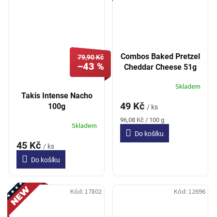
Combos Baked Pretzel
79,90 Kč
–43 %
Cheddar Cheese 51g
Skladem
Takis Intense Nacho
49 Kč
100g
/ ks
Měrná
96,08 Kč / 100 g
Skladem
cena:
Do košíku
45 Kč
/ ks
Do košíku
Novinka
Kód:
17802
Kód:
12696