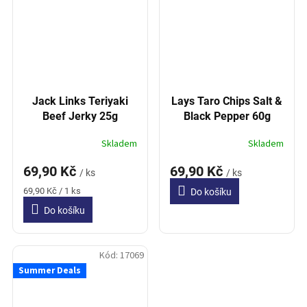
Jack Links Teriyaki
Lays Taro Chips Salt &
Beef Jerky 25g
Black Pepper 60g
Skladem
Skladem
69,90 Kč
69,90 Kč
/ ks
/ ks
Měrná
69,90 Kč / 1 ks
Do košíku
cena:
Do košíku
Kód:
17069
Summer Deals