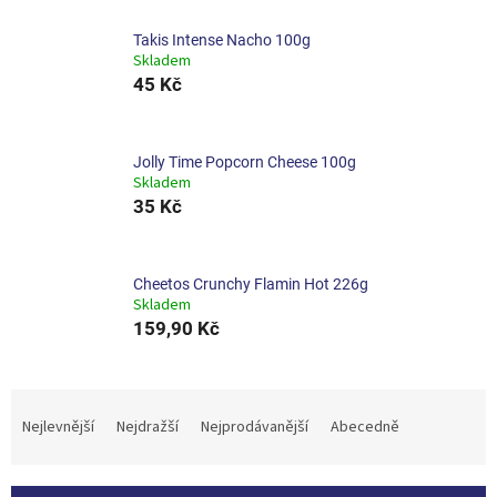
Takis Intense Nacho 100g
Skladem
45 Kč
Jolly Time Popcorn Cheese 100g
Skladem
35 Kč
Cheetos Crunchy Flamin Hot 226g
Skladem
159,90 Kč
Ř
a
Nejlevnější
Nejdražší
Nejprodávanější
Abecedně
z
e