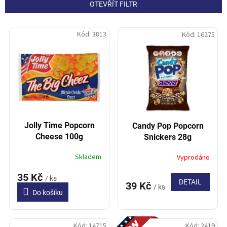
n
OTEVŘÍT FILTR
í
p
V
r
Kód:
3813
Kód:
16275
ý
o
p
d
i
u
s
k
p
t
r
ů
o
d
Jolly Time Popcorn
Candy Pop Popcorn
u
Cheese 100g
Snickers 28g
k
t
Skladem
Vyprodáno
ů
35 Kč
/ ks
DETAIL
39 Kč
/ ks
Do košíku
Novinka
Kód:
14715
Kód:
2419