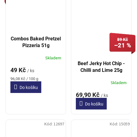
Combos Baked Pretzel
89 Kč
–21 %
Pizzeria 51g
Skladem
Beef Jerky Hot Chip -
49 Kč
Chilli and Lime 25g
/ ks
Měrná
96,08 Kč / 100 g
Skladem
cena:
Do košíku
69,90 Kč
/ ks
Do košíku
Kód:
12697
Kód:
15059