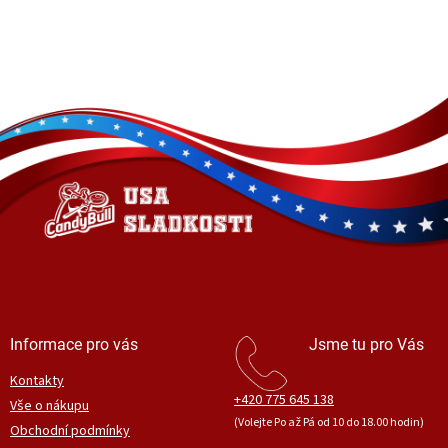
Z
á
p
a
t
í
Informace pro vás
Jsme tu pro Vás
Kontakty
+420 775 645 138
Vše o nákupu
(Volejte Po až Pá od 10 do 18.00 hodin)
Obchodní podmínky