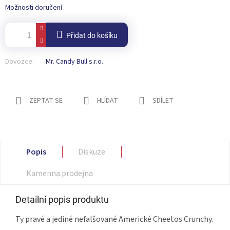
Možnosti doručení
Přidat do košíku
Dovozce:
Mr. Candy Bull s.r.o.
ZEPTAT SE
HLÍDAT
SDÍLET
Popis
Diskuze
Kamenna prodejna
Detailní popis produktu
Ty pravé a jediné nefalšované Americké Cheetos Crunchy.