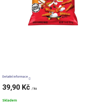
Detailní informace
39,90 Kč
/ ks
Měrná
cena:
Skladem