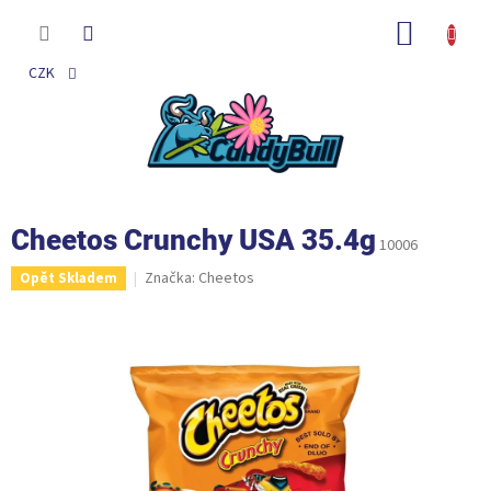
Přejít
na
NÁKUP
obsah
KOŠÍK
CZK
Cheetos Crunchy USA 35.4g
10006
Značka:
Cheetos
Opět Skladem