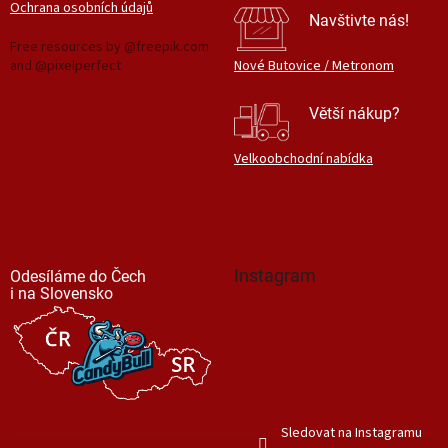
Ochrana osobních údajů
Navštivte nás!
Free resources by @freepik.com
and @pixelperfect
Nové Butovice / Metronom
Větší nákup?
Velkoobchodní nabídka
Instagram
Odesíláme do Čech
i na Slovensko
Sledovat na Instagramu