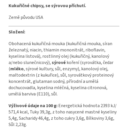
Kukuřičné chipsy, se sýrovou příchutí.
Země původu USA
Složení:
Obohacená kukuřičná mouka (kukuřičná mouka, síran
železnatý, niacin, thiamin mononitrát, riboflavin,
kyselina listová), rostlinný olej (kukuřičný, kanolový
a/nebo slunečnicový),
sýrové
koření (syrovátka, čedar
(
mléko
, sýrové kultury, sůl, enzymy), kanolový olej,
maltodextrin (z kukuřice), sůl, syrovátkový proteinový
koncentrát, glutaman sodný, přírodní a umělá
dochucovadla, kyselina mléčná, kyselina citronová,
umělá barviva (E110), sůl.
Výživové údaje na 100 g:
Energetická hodnota 2393 kJ/
571,4 kcal, Tuky 39,3g, z toho nasycené mastné kyseliny
5,4g, Sacharidy 46,4g, z toho cukry 3,6g, Bílkoviny 3,6g,
Sůl 2,23g.