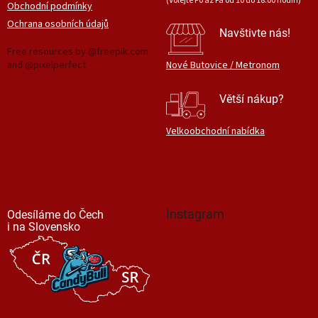
(Volejte Po až Pá od 10 do 18.00 hodin)
Obchodní podmínky
Ochrana osobních údajů
Navštivte nás!
Free resources by @freepik.com
and @pixelperfect
Nové Butovice / Metronom
Větší nákup?
Velkoobchodní nabídka
Instagram
Odesíláme do Čech
i na Slovensko