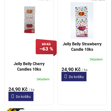
ý
o
p
d
i
u
s
k
p
t
r
ů
o
d
Jelly Belly Strawberry
69 Kč
u
–63 %
Candle 10ks
k
t
Skladem
ů
Jelly Belly Cherry
24,90 Kč
Candles 10ks
/ ks
Do košíku
Skladem
24,90 Kč
/ ks
Do košíku
Akce