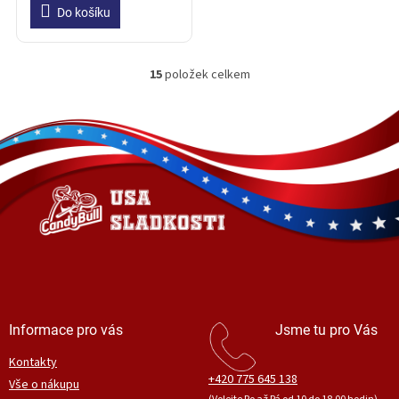
Do košíku
15
položek celkem
O
v
l
Z
á
á
d
p
a
a
c
t
í
í
p
r
v
k
y
v
ý
Informace pro vás
Jsme tu pro Vás
p
i
Kontakty
s
+420 775 645 138
Vše o nákupu
u