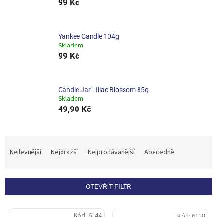
99 Kč
Yankee Candle 104g
Skladem
99 Kč
Candle Jar LIilac Blossom 85g
Skladem
49,90 Kč
Ř
a
Nejlevnější
Nejdražší
Nejprodávanější
Abecedně
z
e
n
OTEVŘÍT FILTR
í
p
V
r
Kód:
6144
Kód:
6138