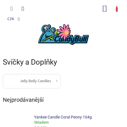
Přejít
na
NÁKUP
obsah
KOŠÍK
CZK
Svíčky a Doplňky
Jelly Belly Candles
Nejprodávanější
Yankee Candle Coral Peony 104g
Skladem