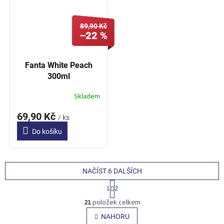
89,90 Kč
–22 %
Fanta White Peach
300ml
Skladem
69,90 Kč
/ ks
Do košíku
NAČÍST 6 DALŠÍCH
S
1
2
t
O
r
21
položek celkem
v
á
l
NAHORU
n