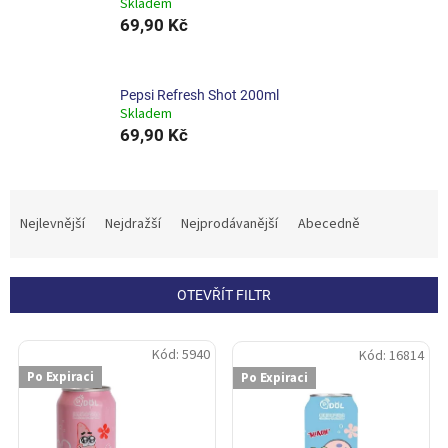
Skladem
69,90 Kč
Pepsi Refresh Shot 200ml
Skladem
69,90 Kč
Ř
a
Nejlevnější
Nejdražší
Nejprodávanější
Abecedně
z
e
n
OTEVŘÍT FILTR
í
p
V
r
Kód:
5940
Kód:
16814
ý
o
Po Expiraci
Po Expiraci
p
d
i
u
s
k