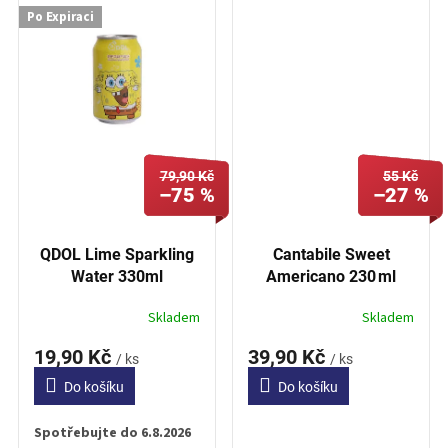
Po Expiraci
79,90 Kč
55 Kč
–75 %
–27 %
QDOL Lime Sparkling
Cantabile Sweet
Water 330ml
Americano 230 ml
Skladem
Skladem
19,90 Kč
39,90 Kč
/ ks
/ ks
Do košíku
Do košíku
Spotřebujte do 6.8.2026