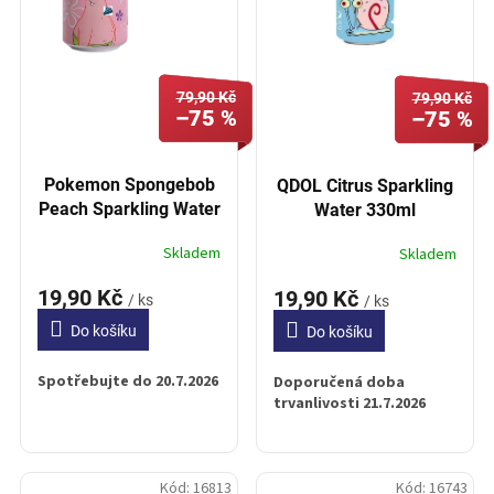
p
t
r
ů
o
d
79,90 Kč
u
79,90 Kč
–75 %
–75 %
k
t
ů
Pokemon Spongebob
QDOL Citrus Sparkling
Peach Sparkling Water
Water 330ml
330ml
Skladem
Skladem
19,90 Kč
19,90 Kč
/ ks
/ ks
Do košíku
Do košíku
Spotřebujte do 20.7.2026
Doporučená doba
trvanlivosti 21.7.2026
Kód:
16813
Kód:
16743