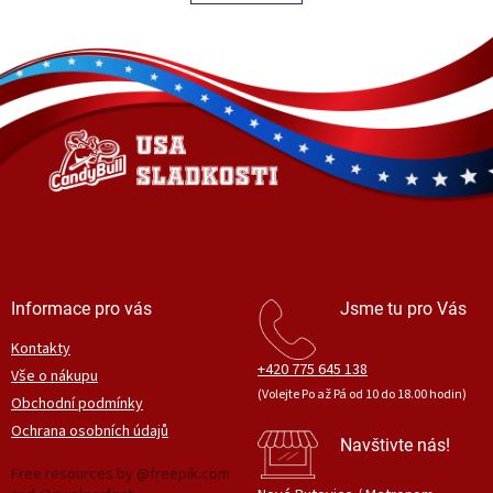
á
k
o
d
v
Z
a
á
c
á
n
í
p
í
p
a
r
t
v
í
k
y
v
ý
p
i
s
Informace pro vás
Jsme tu pro Vás
u
Kontakty
+420 775 645 138
Vše o nákupu
(Volejte Po až Pá od 10 do 18.00 hodin)
Obchodní podmínky
Ochrana osobních údajů
Navštivte nás!
Free resources by @freepik.com