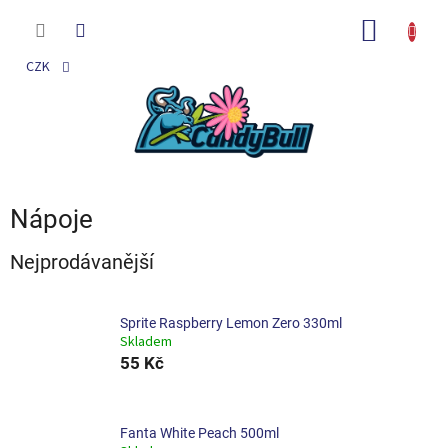
Přejít
na
NÁKUP
obsah
KOŠÍK
CZK
Nápoje
Nejprodávanější
Sprite Raspberry Lemon Zero 330ml
Skladem
55 Kč
Fanta White Peach 500ml