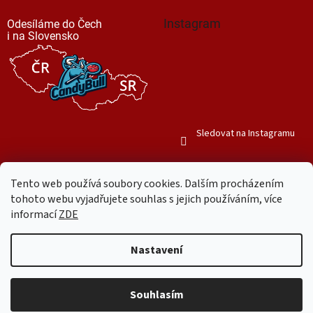
Instagram
Odesíláme do Čech
i na Slovensko
Sledovat na Instagramu
Tento web používá soubory cookies. Dalším procházením
tohoto webu vyjadřujete souhlas s jejich používáním, více
informací
ZDE
Vytvořil Shoptet
Nastavení
Copyright 2026
Mr. Candy Bull
. Všechna práva vyhrazena.
Upravit
nastavení cookies
Souhlasím