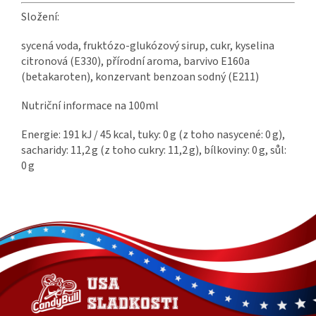
Složení:
sycená voda, fruktózo-glukózový sirup, cukr, kyselina
citronová (E330), přírodní aroma, barvivo E160a
(betakaroten), konzervant benzoan sodný (E211)
Nutriční informace na 100ml
Energie: 191 kJ / 45 kcal, tuky: 0 g (z toho nasycené: 0 g),
sacharidy: 11,2 g (z toho cukry: 11,2 g), bílkoviny: 0 g, sůl:
0 g
Z
á
p
a
t
í