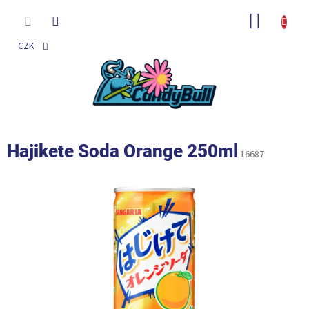
Přejít
na
NÁKUP
obsah
KOŠÍK
CZK
Hajikete Soda Orange 250ml
16687