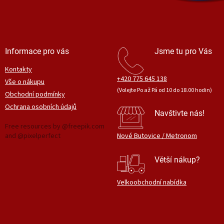
Informace pro vás
Jsme tu pro Vás
Kontakty
+420 775 645 138
Vše o nákupu
(Volejte Po až Pá od 10 do 18.00 hodin)
Obchodní podmínky
Ochrana osobních údajů
Navštivte nás!
Free resources by @freepik.com
and @pixelperfect
Nové Butovice / Metronom
Větší nákup?
Velkoobchodní nabídka