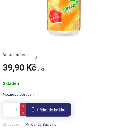
Detailní informace
39,90 Kč
/ ks
Měrná
cena:
Skladem
Možnosti doručení
Přidat do košíku
Dovozce:
Mr. Candy Bull s.r.o.