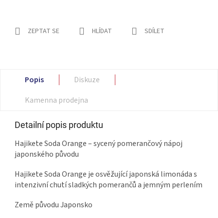
ZEPTAT SE
HLÍDAT
SDÍLET
Popis
Diskuze
Kamenna prodejna
Detailní popis produktu
Hajikete Soda Orange – sycený pomerančový nápoj
japonského původu
Hajikete Soda Orange je osvěžující japonská limonáda s
intenzivní chutí sladkých pomerančů a jemným perlením
Země původu Japonsko