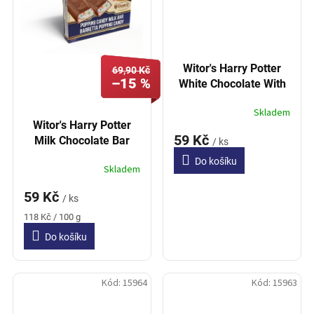
Witor's Harry Potter
69,90 Kč
–15 %
White Chocolate With
Cocoa Biscuit Crumbs
Skladem
40g
Witor's Harry Potter
59 Kč
Milk Chocolate Bar
/ ks
With Popping Candy
Do košíku
Skladem
50g
59 Kč
/ ks
Měrná
118 Kč / 100 g
cena:
Do košíku
Kód:
15964
Kód:
15963