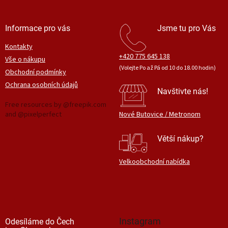
y
v
ý
Informace pro vás
Jsme tu pro Vás
p
i
Kontakty
s
+420 775 645 138
Vše o nákupu
u
(Volejte Po až Pá od 10 do 18.00 hodin)
Obchodní podmínky
Ochrana osobních údajů
Navštivte nás!
Free resources by @freepik.com
and @pixelperfect
Nové Butovice / Metronom
Větší nákup?
Velkoobchodní nabídka
Instagram
Odesíláme do Čech