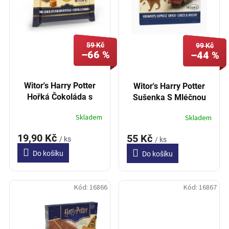
p
t
r
ů
o
d
59 Kč
u
99 Kč
–66 %
–44 %
k
t
ů
Witor's Harry Potter
Witor's Harry Potter
Hořká Čokoláda s
Sušenka S Mléčnou
Křupavým karamelem
Čokoládou 126g
Skladem
Skladem
40g
19,90 Kč
55 Kč
/ ks
/ ks
Do košíku
Do košíku
Kód:
16866
Kód:
16867