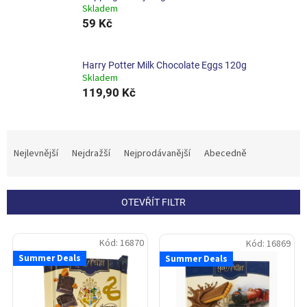
Skladem
59 Kč
Harry Potter Milk Chocolate Eggs 120g
Skladem
119,90 Kč
Ř
a
Nejlevnější
Nejdražší
Nejprodávanější
Abecedně
z
e
n
OTEVŘÍT FILTR
í
p
V
r
Kód:
16870
Kód:
16869
ý
o
Summer Deals
Summer Deals
p
d
i
u
s
k