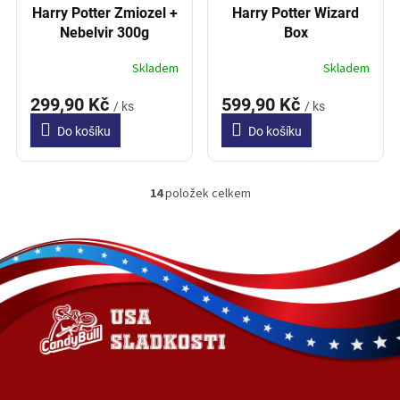
Harry Potter Zmiozel +
Harry Potter Wizard
Nebelvir 300g
Box
Skladem
Skladem
299,90 Kč
599,90 Kč
/ ks
/ ks
Do košíku
Do košíku
14
položek celkem
O
v
l
Z
á
á
d
p
a
a
c
t
í
í
p
r
v
k