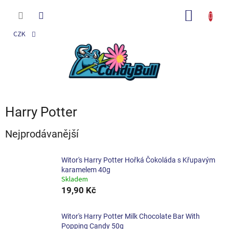
Přejít
na
NÁKUP
obsah
KOŠÍK
CZK
Harry Potter
Nejprodávanější
Witor's Harry Potter Hořká Čokoláda s Křupavým
karamelem 40g
Skladem
19,90 Kč
Witor's Harry Potter Milk Chocolate Bar With
Popping Candy 50g