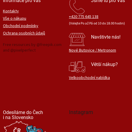
Informace pro vás
Jsme tu pro Vás
Kontakty
+420 775 645 138
Vše o nákupu
(Volejte Po až Pá od 10 do 18.00 hodin)
Obchodní podmínky
Ochrana osobních údajů
Navštivte nás!
Free resources by @freepik.com
and @pixelperfect
Nové Butovice / Metronom
Větší nákup?
Velkoobchodní nabídka
Instagram
Odesíláme do Čech
i na Slovensko