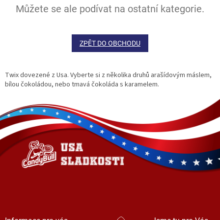
Můžete se ale podívat na ostatní kategorie.
ZPĚT DO OBCHODU
Twix dovezené z Usa. Vyberte si z několika druhů arašídovým máslem,
bílou čokoládou, nebo tmavá čokoláda s karamelem.
Z
á
p
a
t
í