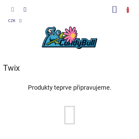
Přejít
na
NÁKUP
obsah
KOŠÍK
CZK
Twix
Produkty teprve připravujeme.