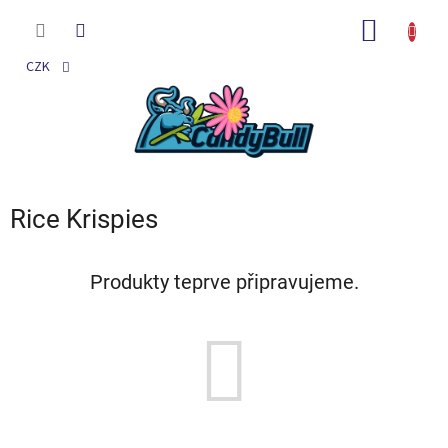
Přejít
na
NÁKUP
obsah
KOŠÍK
CZK
Rice Krispies
Produkty teprve připravujeme.