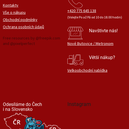
Kontakty
+420 775 645 138
Vše o nákupu
(Volejte Po až Pá od 10 do 18.00 hodin)
Obchodní podmínky
Ochrana osobních údajů
Navštivte nás!
Free resources by @freepik.com
and @pixelperfect
Nové Butovice / Metronom
Větší nákup?
Velkoobchodní nabídka
Instagram
Odesíláme do Čech
i na Slovensko