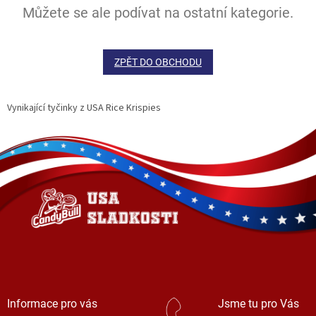
Můžete se ale podívat na ostatní kategorie.
ZPĚT DO OBCHODU
Vynikající tyčinky z USA Rice Krispies
Z
á
p
a
t
í
Informace pro vás
Jsme tu pro Vás