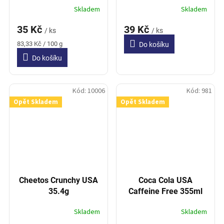
Skladem
Skladem
35 Kč
39 Kč
/ ks
/ ks
Měrná
83,33 Kč / 100 g
Do košíku
cena:
Do košíku
Kód:
10006
Kód:
981
Opět Skladem
Opět Skladem
Cheetos Crunchy USA
Coca Cola USA
35.4g
Caffeine Free 355ml
Skladem
Skladem