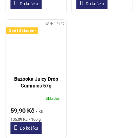
Do košíku
Do košíku
Kód:
12132
Opět Skladem
Bazooka Juicy Drop
Gummies 57g
Skladem
59,90 Kč
/ ks
Měrná
105,09 Kč / 100 g
cena:
Do košíku