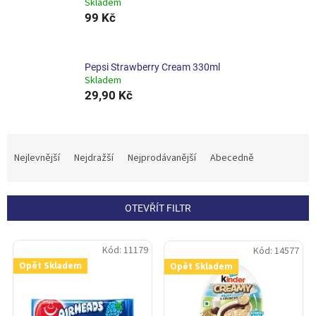
Skladem
99 Kč
Pepsi Strawberry Cream 330ml
Skladem
29,90 Kč
Ř
a
Nejlevnější
Nejdražší
Nejprodávanější
Abecedně
z
e
n
OTEVŘÍT FILTR
í
p
V
r
Kód:
11179
Kód:
14577
ý
o
Opět Skladem
Opět Skladem
p
d
i
u
s
k