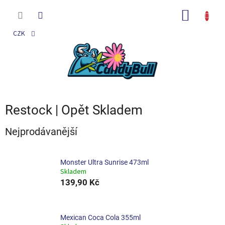
Přejít
na
NÁKUP
obsah
KOŠÍK
CZK
Restock | Opět Skladem
Nejprodávanější
Monster Ultra Sunrise 473ml
Skladem
139,90 Kč
Mexican Coca Cola 355ml