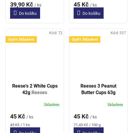
39,90 Kč
45 Kč
/ ks
/ ks
Do košíku
Do košíku
Kód:
72
Kód:
537
Opět Skladem
Opět Skladem
Reese's 2 White Cups
Reeses 3 Peanut
42g
Reeses
Butter Cups 63g
Skladem
Skladem
45 Kč
45 Kč
/ ks
/ ks
Měrná
Měrná
45 Kč / 1 ks
71,43 Kč / 100 g
cena:
cena: