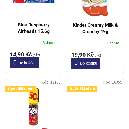
p
t
r
ů
o
d
Blue Raspberry
Kinder Creamy Milk &
u
Airheads 15.6g
Crunchy 19g
k
t
Skladem
Skladem
ů
14,90 Kč
19,90 Kč
/ ks
/ ks
Do košíku
Do košíku
Kód:
12165
Kód:
16359
Opět Skladem
Opět Skladem