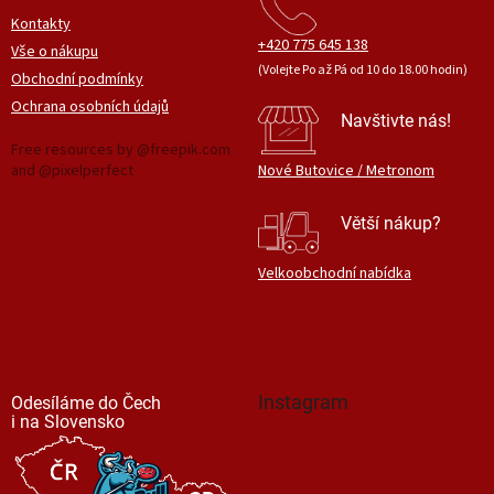
Kontakty
+420 775 645 138
Vše o nákupu
(Volejte Po až Pá od 10 do 18.00 hodin)
Obchodní podmínky
Ochrana osobních údajů
Navštivte nás!
Free resources by @freepik.com
and @pixelperfect
Nové Butovice / Metronom
Větší nákup?
Velkoobchodní nabídka
Instagram
Odesíláme do Čech
i na Slovensko