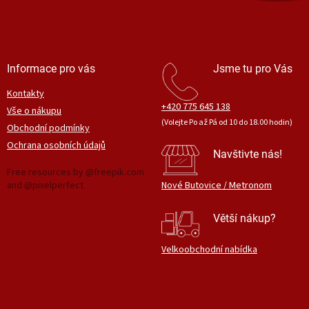
Informace pro vás
Jsme tu pro Vás
Kontakty
+420 775 645 138
Vše o nákupu
(Volejte Po až Pá od 10 do 18.00 hodin)
Obchodní podmínky
Ochrana osobních údajů
Navštivte nás!
Free resources by @freepik.com
and @pixelperfect
Nové Butovice / Metronom
Větší nákup?
Velkoobchodní nabídka