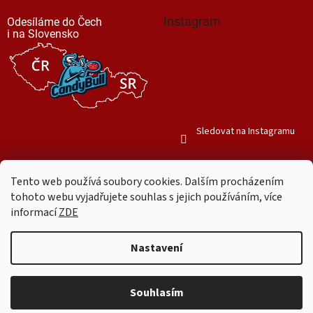
Instagram
Odesíláme do Čech
i na Slovensko
Sledovat na Instagramu
Tento web používá soubory cookies. Dalším procházením
tohoto webu vyjadřujete souhlas s jejich používáním, více
informací
ZDE
Vytvořil Shoptet
Nastavení
Copyright 2026
Mr. Candy Bull
. Všechna práva vyhrazena.
Upravit
nastavení cookies
Souhlasím