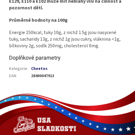
E129, E110 a E102 může mít neblahý vliv na činnost a
pozornost dětí.
Průměrné hodnoty na 100g
Energie 150kcal, tuky 10g, z nichž 1.5g jsou nasycené
tuky, sacharidy 13g, z nichž 1g jsou cukry, vláknina <1g,
bílkoviny 2g, sodík 250mg, cholesterol 0mg.
Doplňkové parametry
Kategorie
:
Cheetos
EAN
:
28400047913
Z
á
p
a
t
í