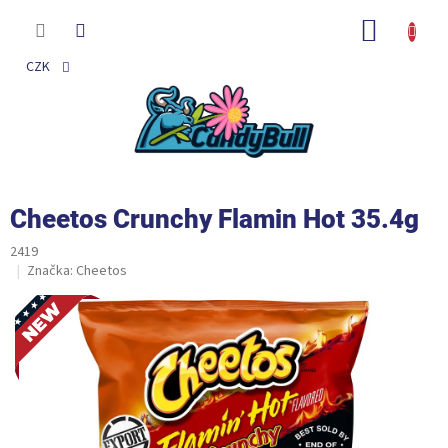
Přejít
na
NÁKUP
obsah
KOŠÍK
CZK
Cheetos Crunchy Flamin Hot 35.4g
2419
Značka:
Cheetos
Novinka