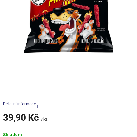
Detailní informace
39,90 Kč
/ ks
Měrná
cena:
Skladem