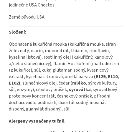
jedinečné USA Cheetos
Země původu USA
Složení:
Obohacená kukuřičná mouka (kukuřičná mouka, síran
železnatý, niacin, mononitrát, thiamin, riboflavin,
kyselina listová), rostlinný olej (kukuřičný, kanolový
a/nebo slunečnicový), flamin Hot koření (maltodextrin
(z kukuřice), sůl, cukr, glutaman sodný, kvasnicový
extrakt, kyselina citronová, umělá barvivo
(E129, E110,
E102)
, slunečnicový olej, čedar (
mléko
, sýrové kultury,
sůl, enzymy), cibulový prášek,
syrovátka
, syrovátkový
proteinový koncentrát, česnekový prášek, přírodní
dochucovadlo podmáslí, diacetát sodný, inosinát
disodný, guanylát disodný), sůl.
Alergeny vyznačeny tučně.