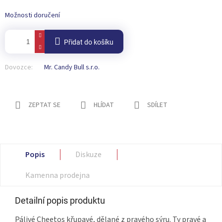
Možnosti doručení
Přidat do košíku
Dovozce:
Mr. Candy Bull s.r.o.
ZEPTAT SE
HLÍDAT
SDÍLET
Popis
Diskuze
Kamenna prodejna
Detailní popis produktu
Pálivé Cheetos křupavé, dělané z pravého sýru. Ty pravé a