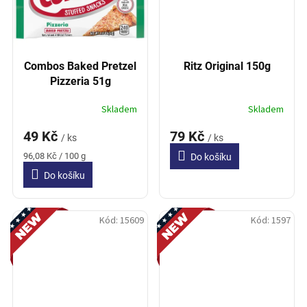
Combos Baked Pretzel
Ritz Original 150g
Pizzeria 51g
Skladem
Skladem
49 Kč
79 Kč
/ ks
/ ks
Měrná
96,08 Kč / 100 g
Do košíku
cena:
Do košíku
Novinka
Novinka
Kód:
15609
Kód:
1597