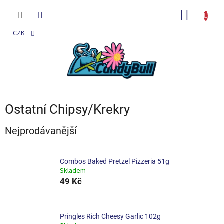
Přejít
na
NÁKUP
obsah
KOŠÍK
CZK
Ostatní Chipsy/Krekry
Nejprodávanější
Combos Baked Pretzel Pizzeria 51g
Skladem
49 Kč
Pringles Rich Cheesy Garlic 102g