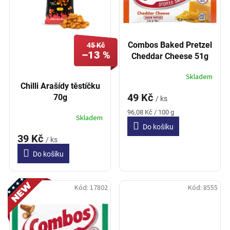
p
t
r
ů
o
d
Combos Baked Pretzel
45 Kč
u
–13 %
Cheddar Cheese 51g
k
t
Skladem
ů
Chilli Arašídy těstíčku
49 Kč
70g
/ ks
Měrná
96,08 Kč / 100 g
Skladem
cena:
Do košíku
39 Kč
/ ks
Do košíku
Novinka
Kód:
17802
Kód:
8555