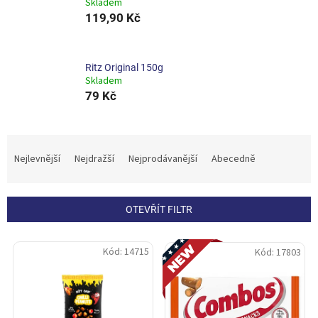
Skladem
119,90 Kč
Ritz Original 150g
Skladem
79 Kč
Ř
a
Nejlevnější
Nejdražší
Nejprodávanější
Abecedně
z
e
n
OTEVŘÍT FILTR
í
p
V
Novinka
r
Kód:
14715
Kód:
17803
ý
o
p
d
i
u
s
k