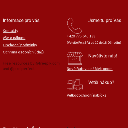
k
y
v
ý
Informace pro vás
Jsme tu pro Vás
p
i
Kontakty
s
+420 775 645 138
Vše o nákupu
u
(Volejte Po až Pá od 10 do 18.00 hodin)
Obchodní podmínky
Ochrana osobních údajů
Navštivte nás!
Free resources by @freepik.com
and @pixelperfect
Nové Butovice / Metronom
Větší nákup?
Velkoobchodní nabídka