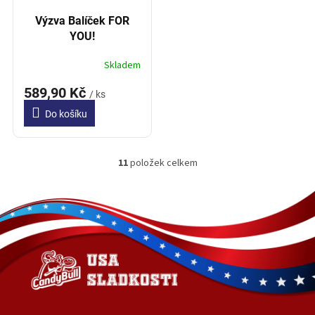
Výzva Balíček FOR
YOU!
Skladem
589,90 Kč
/ ks
Do košíku
11
položek celkem
O
v
l
Z
á
á
d
p
a
a
c
t
í
í
p
r
v