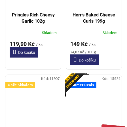
Pringles Rich Cheesy
Herr's Baked Cheese
Garlic 102g
Curls 199g
Skladem
Skladem
119,90 Kč
149 Kč
/ ks
/ ks
Měrná
74,87 Kč / 100 g
Do košíku
cena:
Do košíku
Akce
Kód:
11907
Kód:
15924
Opět Skladem
Summer Deals