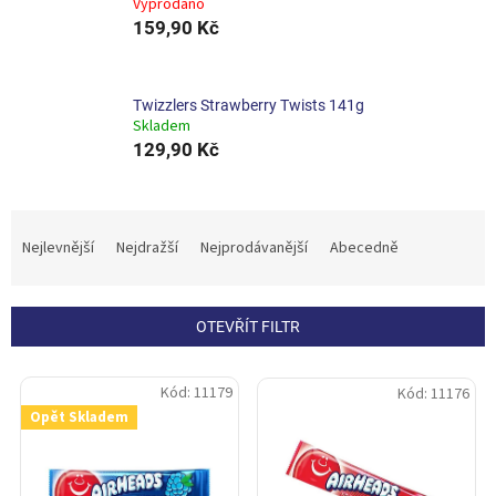
Vyprodáno
159,90 Kč
Twizzlers Strawberry Twists 141g
Skladem
129,90 Kč
Ř
a
Nejlevnější
Nejdražší
Nejprodávanější
Abecedně
z
e
n
OTEVŘÍT FILTR
í
p
V
r
Kód:
11179
Kód:
11176
ý
o
Opět Skladem
p
d
i
u
s
k