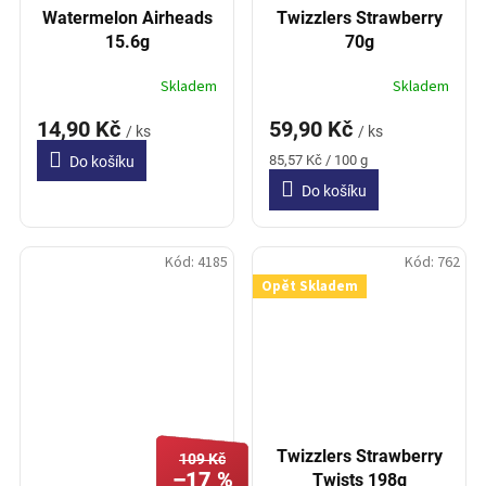
Watermelon Airheads
Twizzlers Strawberry
15.6g
70g
Skladem
Skladem
14,90 Kč
59,90 Kč
/ ks
/ ks
Měrná
85,57 Kč / 100 g
Do košíku
cena:
Do košíku
Kód:
4185
Kód:
762
Opět Skladem
Twizzlers Strawberry
109 Kč
–17 %
Twists 198g