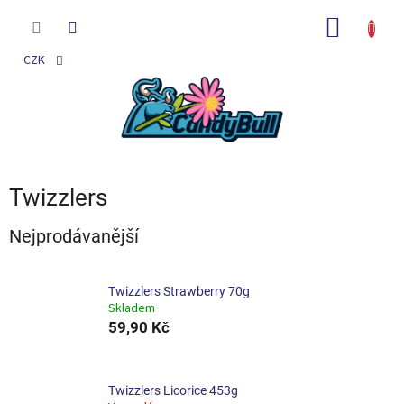
Přejít
na
NÁKUP
obsah
KOŠÍK
CZK
Twizzlers
Nejprodávanější
Twizzlers Strawberry 70g
Skladem
59,90 Kč
Twizzlers Licorice 453g