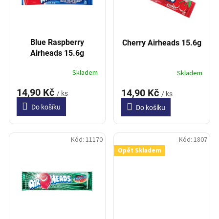
p
t
r
ů
o
d
Blue Raspberry
Cherry Airheads 15.6g
u
Airheads 15.6g
k
t
Skladem
Skladem
ů
14,90 Kč
14,90 Kč
/ ks
/ ks
Do košíku
Do košíku
Kód:
11170
Kód:
1807
Opět Skladem