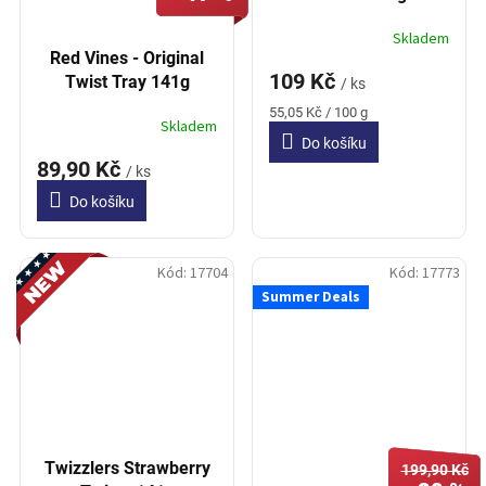
Skladem
Red Vines - Original
109 Kč
Twist Tray 141g
/ ks
Měrná
55,05 Kč / 100 g
Skladem
cena:
Do košíku
89,90 Kč
/ ks
Do košíku
Novinka
Kód:
17704
Kód:
17773
Summer Deals
Twizzlers Strawberry
199,90 Kč