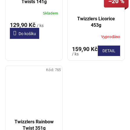
–20 %
Twists 141g
Skladem
Twizzlers Licorice
129,90 Kč
453g
/ ks
Do košíku
Vyprodáno
159,90 Kč
DETAIL
/ ks
Kód:
765
Twizzlers Rainbow
Twist 351g