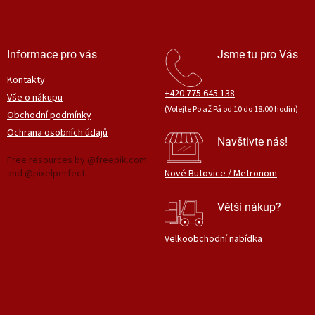
v
ý
p
i
Informace pro vás
Jsme tu pro Vás
s
u
Kontakty
+420 775 645 138
Vše o nákupu
(Volejte Po až Pá od 10 do 18.00 hodin)
Obchodní podmínky
Ochrana osobních údajů
Navštivte nás!
Free resources by @freepik.com
and @pixelperfect
Nové Butovice / Metronom
Větší nákup?
Velkoobchodní nabídka