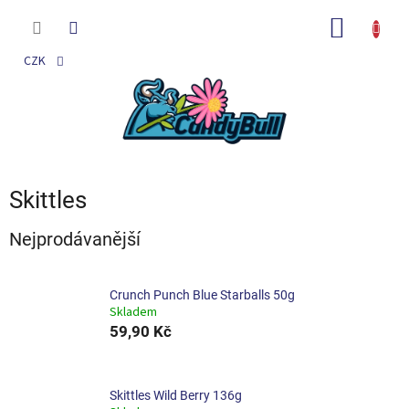
Přejít
na
NÁKUP
obsah
KOŠÍK
CZK
Skittles
Nejprodávanější
Crunch Punch Blue Starballs 50g
Skladem
59,90 Kč
Skittles Wild Berry 136g