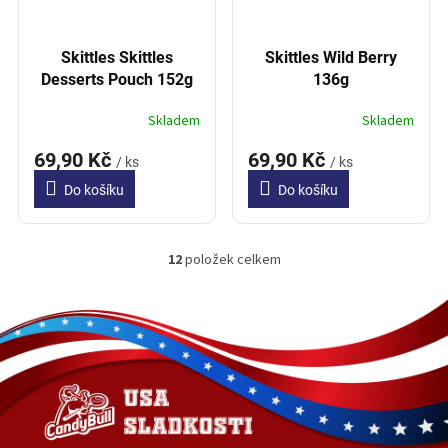
Skittles Skittles
Skittles Wild Berry
Desserts Pouch 152g
136g
Skladem
Skladem
69,90 Kč
69,90 Kč
/ ks
/ ks
Do košíku
Do košíku
12
položek celkem
O
v
l
Z
á
á
d
p
a
a
c
t
í
í
p
r