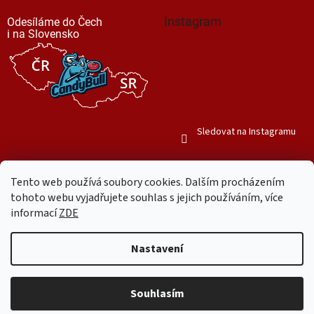
Instagram
Odesíláme do Čech
i na Slovensko
Sledovat na Instagramu
Tento web používá soubory cookies. Dalším procházením
tohoto webu vyjadřujete souhlas s jejich používáním, více
informací
ZDE
Vytvořil Shoptet
Nastavení
Copyright 2026
Mr. Candy Bull
. Všechna práva vyhrazena.
Upravit
nastavení cookies
Souhlasím