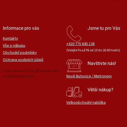
v
k
y
v
ý
Informace pro vás
Jsme tu pro Vás
p
i
Kontakty
s
+420 775 645 138
Vše o nákupu
u
(Volejte Po až Pá od 10 do 18.00 hodin)
Obchodní podmínky
Ochrana osobních údajů
Navštivte nás!
Free resources by @freepik.com
and @pixelperfect
Nové Butovice / Metronom
Větší nákup?
Velkoobchodní nabídka