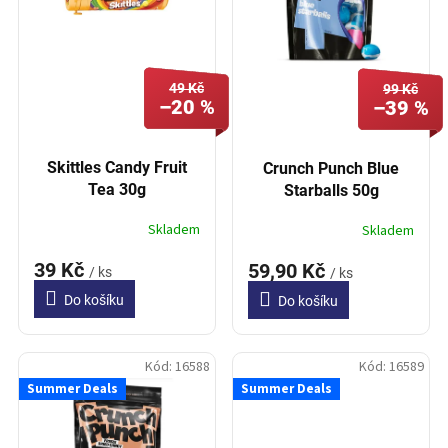
p
t
r
ů
o
d
49 Kč
u
99 Kč
–20 %
–39 %
k
t
ů
Skittles Candy Fruit
Crunch Punch Blue
Tea 30g
Starballs 50g
Skladem
Skladem
39 Kč
59,90 Kč
/ ks
/ ks
Do košíku
Do košíku
Kód:
16588
Kód:
16589
Summer Deals
Summer Deals