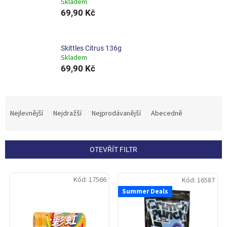
Skladem
69,90 Kč
Skittles Citrus 136g
Skladem
69,90 Kč
Ř
a
Nejlevnější
Nejdražší
Nejprodávanější
Abecedně
z
e
n
OTEVŘÍT FILTR
í
p
V
r
Kód:
17566
Kód:
16587
ý
o
Summer Deals
p
d
i
u
s
k