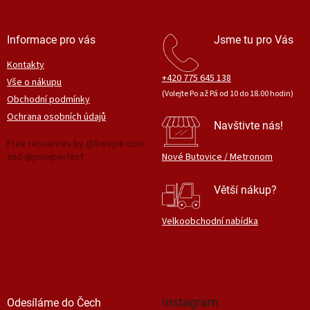
y
v
ý
Informace pro vás
Jsme tu pro Vás
p
i
Kontakty
s
+420 775 645 138
Vše o nákupu
u
(Volejte Po až Pá od 10 do 18.00 hodin)
Obchodní podmínky
Ochrana osobních údajů
Navštivte nás!
Free resources by @freepik.com
and @pixelperfect
Nové Butovice / Metronom
Větší nákup?
Velkoobchodní nabídka
Instagram
Odesíláme do Čech