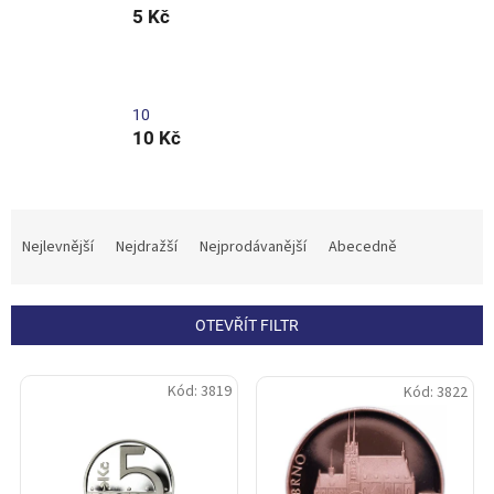
5 Kč
10
10 Kč
Ř
a
Nejlevnější
Nejdražší
Nejprodávanější
Abecedně
z
e
n
OTEVŘÍT FILTR
í
p
V
r
Kód:
3819
Kód:
3822
ý
o
p
d
i
u
s
k