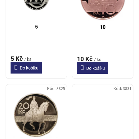
p
t
r
ů
o
d
5
10
u
k
t
ů
5 Kč
10 Kč
/ ks
/ ks
Do košíku
Do košíku
Kód:
3825
Kód:
3831