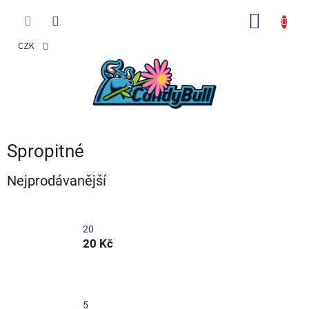
Přejít
na
NÁKUP
obsah
KOŠÍK
CZK
Spropitné
Nejprodávanější
20
20 Kč
5