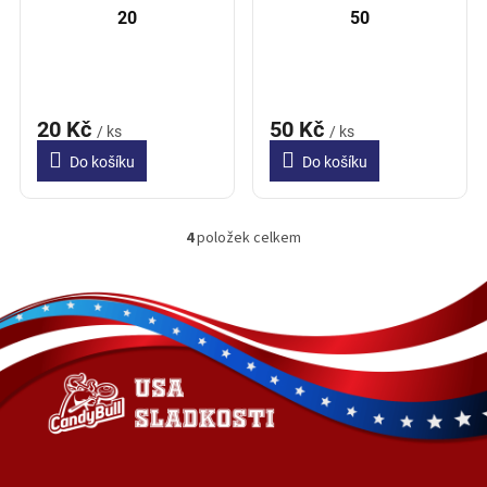
20
50
20 Kč
50 Kč
/ ks
/ ks
Do košíku
Do košíku
4
položek celkem
O
v
l
Z
á
á
d
p
a
a
c
t
í
í
p
r
v
k