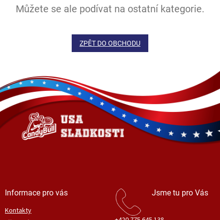
Můžete se ale podívat na ostatní kategorie.
ZPĚT DO OBCHODU
Z
á
p
a
t
í
Informace pro vás
Jsme tu pro Vás
Kontakty
+420 775 645 138