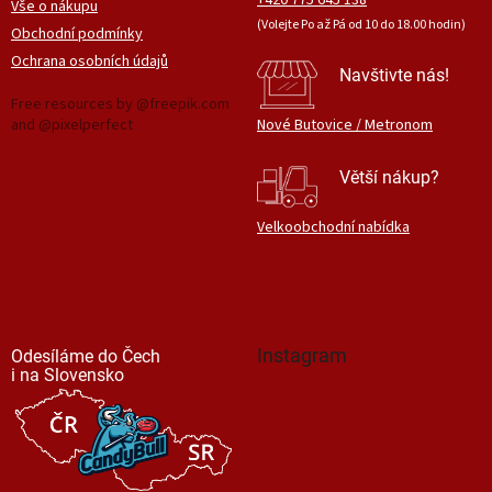
Vše o nákupu
(Volejte Po až Pá od 10 do 18.00 hodin)
Obchodní podmínky
Ochrana osobních údajů
Navštivte nás!
Free resources by @freepik.com
and @pixelperfect
Nové Butovice / Metronom
Větší nákup?
Velkoobchodní nabídka
Instagram
Odesíláme do Čech
i na Slovensko