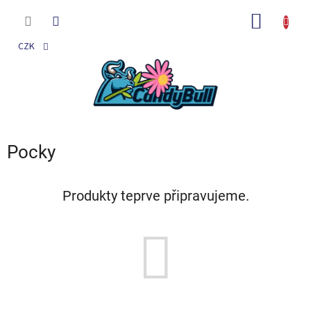
Přejít
na
NÁKUP
obsah
KOŠÍK
CZK
Pocky
Produkty teprve připravujeme.