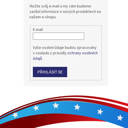
Vložte svůj e-mail a my vám budeme
zasílat informace o nových produktech na
našem e-shopu.
E-mail
Vaše osobní údaje budou zpracovány
v souladu s pravidly
ochrany osobních
údajů.
PŘIHLÁSIT SE
Z
á
p
a
t
í