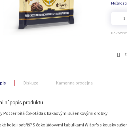
Možnosti
Dovozce:
Z
pis
Diskuze
Kamenna prodejna
ailní popis produktu
y Potter bílá čokoláda s kakaovými sušenkovými drobky
jaké koleji patříš? S čokoládovými tabulkami Witor's s kousky suš