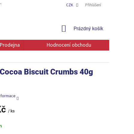
TAKT
OCHRANA OSOBNÍCH ÚDAJŮ
CZK
Přihlášení
NÁKUPNÍ
Prázdný košík
KOŠÍK
Prodejna
Hodnocení obchodu
h Cocoa Biscuit Crumbs 40g
informace
Kč
/ ks
m