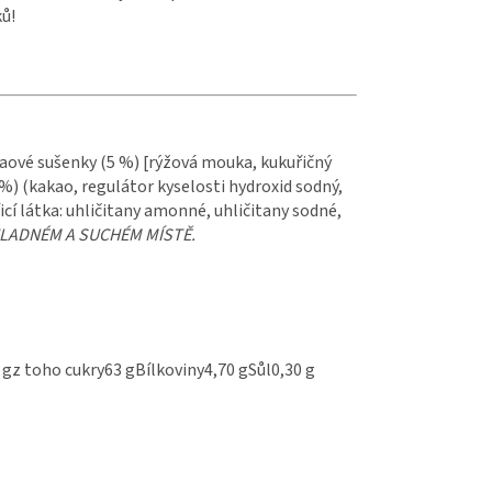
ků!
kaové sušenky (5 %) [rýžová mouka, kukuřičný
%) (kakao, regulátor kyselosti hydroxid sodný,
cí látka: uhličitany amonné, uhličitany sodné,
LADNÉM A SUCHÉM MÍSTĚ.
gz toho cukry63 gBílkoviny4,70 gSůl0,30 g