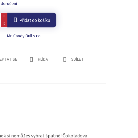
 doručení
Přidat do košíku
Mr. Candy Bull s.r.o.
EPTAT SE
HLÍDAT
SDÍLET
enek si nemůžeš vybrat špatně! Čokoládová