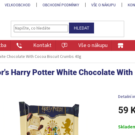
VELKOOBCHOD
OBCHODNÍ PODMÍNKY
VŠE O NÁKUPU
KON
HLEDAT
tba
Kontakt
Vše o nákupu
hite Chocolate With Cocoa Biscuit Crumbs 40g
r's Harry Potter White Chocolate Wit
Detailní 
59 
Měrná
cena:
Sklade