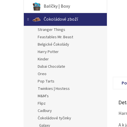
n
Balíčky | Boxy
e
l
Čokoládové zboží
Stranger Things
Feastables Mr. Beast
Belgické Čokolády
Harry Potter
Kinder
Dubai Chocolate
Oreo
Pop Tarts
Po
Twinkies | Hostess
M&M's
Det
Flipz
Cadbury
Harr
Čokoládové tyčinky
A k 
Galaxy