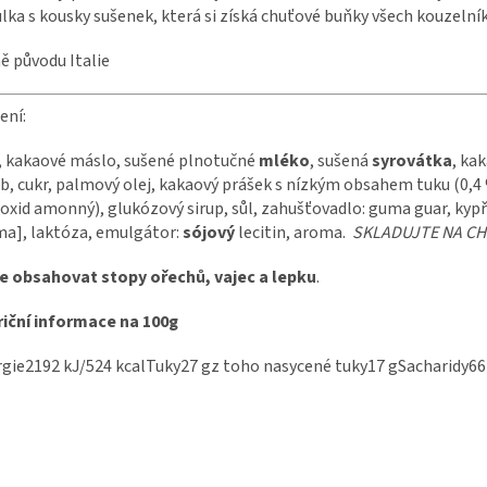
lka s kousky sušenek, která si získá chuťové buňky všech kouzelní
 původu Italie
ení:
, kakaové máslo, sušené plnotučné
mléko
, sušená
syrovátka
, ka
b, cukr, palmový olej, kakaový prášek s nízkým obsahem tuku (0,4 
oxid amonný), glukózový sirup, sůl, zahušťovadlo: guma guar, kypři
a], laktóza, emulgátor:
sójový
lecitin, aroma.
SKLADUJTE NA CH
e obsahovat stopy ořechů, vajec a lepku
.
iční informace na 100g
gie2192 kJ/524 kcalTuky27 gz toho nasycené tuky17 gSacharidy66 