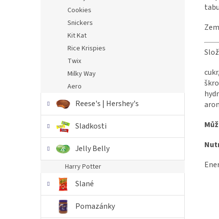
tabu
Cookies
Snickers
Země
Kit Kat
Rice Krispies
Slož
Twix
cukr
Milky Way
škro
Aero
hydr
Reese's | Hershey's
arom
Můž
Sladkosti
Nutr
Jelly Belly
Ener
Harry Potter
Slané
Pomazánky