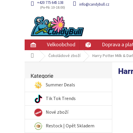
Přejít
+420 775 645 138
info@candybull.cz
na
obsah
Velkoobchod
Doprava a pla
Domů
Čokoládové zboží
Harry Potter Milk & Da
P
Harr
Přeskočit
o
kategorie
Kategorie
s
t
Summer Deals
r
a
Tik Tok Trends
n
n
Nové zboží
í
p
Restock | Opět Skladem
a