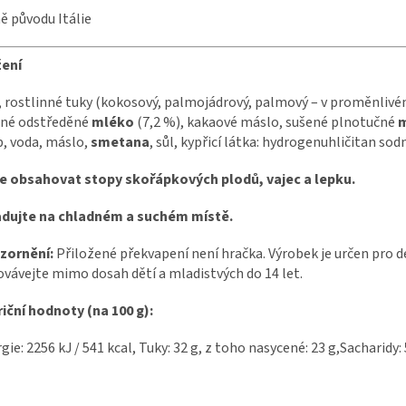
 původu Itálie
žení
, rostlinné tuky (kokosový, palmojádrový, palmový – v proměnliv
ené odstředěné
mléko
(7,2 %), kakaové máslo, sušené plnotučné
p, voda, máslo,
smetana
, sůl, kypřicí látka: hydrogenuhličitan so
e obsahovat stopy skořápkových plodů, vajec a lepku.
adujte na chladném a suchém místě.
zornění:
Přiložené překvapení není hračka. Výrobek je určen pro d
vávejte mimo dosah dětí a mladistvých do 14 let.
iční hodnoty (na 100 g):
gie: 2256 kJ / 541 kcal, Tuky: 32 g, z toho nasycené: 23 g,Sacharidy: 5