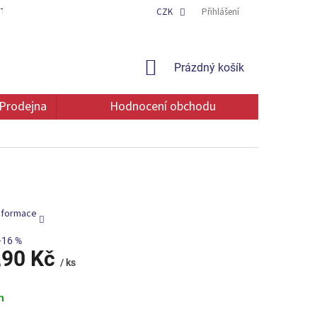
TAKT
OCHRANA OSOBNÍCH ÚDAJŮ
CZK
Přihlášení
NÁKUPNÍ
Prázdný košík
KOŠÍK
Prodejna
Hodnocení obchodu
informace
–16 %
,90 Kč
/ ks
m