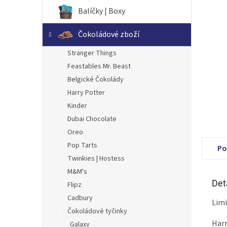
n
Balíčky | Boxy
e
l
Čokoládové zboží
Stranger Things
Feastables Mr. Beast
Belgické Čokolády
Harry Potter
Kinder
Dubai Chocolate
Oreo
Pop Tarts
Po
Twinkies | Hostess
M&M's
Det
Flipz
Cadbury
Limi
Čokoládové tyčinky
Harr
Galaxy