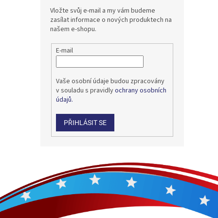
Vložte svůj e-mail a my vám budeme
zasílat informace o nových produktech na
našem e-shopu.
E-mail
Vaše osobní údaje budou zpracovány
v souladu s pravidly
ochrany osobních
údajů.
PŘIHLÁSIT SE
Z
á
p
a
t
í