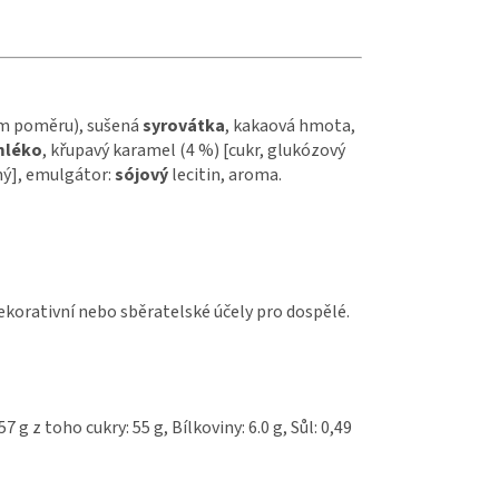
ém poměru), sušená
syrovátka
, kakaová hmota,
mléko
, křupavý karamel (4 %) [cukr, glukózový
dný], emulgátor:
sójový
lecitin, aroma.
ekorativní nebo sběratelské účely pro dospělé.
7 g z toho cukry: 55 g, Bílkoviny: 6.0 g, Sůl: 0,49