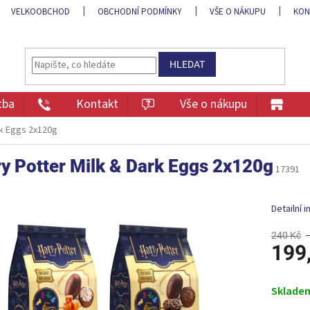
VELKOOBCHOD
OBCHODNÍ PODMÍNKY
VŠE O NÁKUPU
KON
HLEDAT
tba
Kontakt
Vše o nákupu
rk Eggs 2x120g
y Potter Milk & Dark Eggs 2x120g
17391
Detailní 
240 Kč
199
Měrná
cena:
Sklade