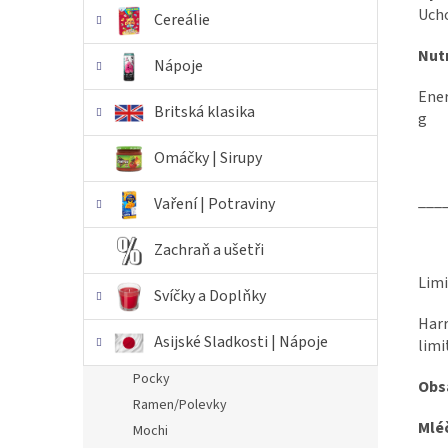
Ucho
Cereálie
Nutr
Nápoje
Ener
Britská klasika
g
Omáčky | Sirupy
___
Vaření | Potraviny
Zachraň a ušetři
Limi
Svíčky a Doplňky
Harr
Asijské Sladkosti | Nápoje
limi
Pocky
Obsa
Ramen/Polevky
Mlé
Mochi