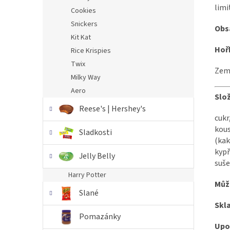
limi
Cookies
Snickers
Obsa
Kit Kat
Hoř
Rice Krispies
Twix
Země
Milky Way
Aero
Slo
Reese's | Hershey's
cukr
kous
Sladkosti
(kak
kypř
Jelly Belly
suše
Harry Potter
Můž
Slané
Skl
Pomazánky
Upo