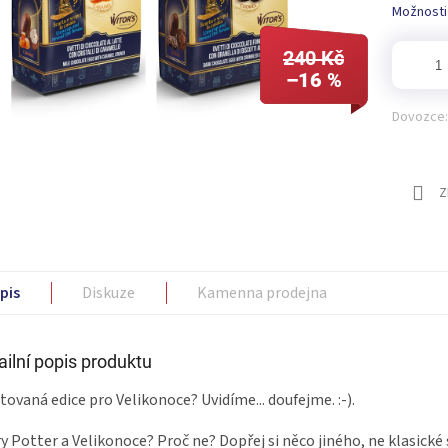
Možnosti
240 Kč
–16 %
Dovozce:
Z
pis
Diskuze
Kamenna prodejna
ailní popis produktu
tovaná edice pro Velikonoce? Uvidíme... doufejme. :-).
y Potter a Velikonoce? Proč ne? Dopřej si něco jiného, ne klasické 