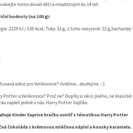
vávejte mimo dosah dětí a mladistvých do 14 let.
iční hodnoty (na 100 g):
gie: 2229 kJ / 535 kcal, Tuky: 32 g, z toho nasycené: 22 g,Sacharidy: 5
_
tovaná edice pro Velikonoce? Uvidíme... doufejme. :-).
y Potter a Velikonoce? Proč ne? Dopřej si něco jiného, ne klasické 
tku najdeš jedině u nás. Harry Potter Vajíčko.
huje Kinder Suprise hračku uvnitř s tématikou Harry Potter
čná čokoláda s krémovou mléčnou náplní a kousky karamelu.