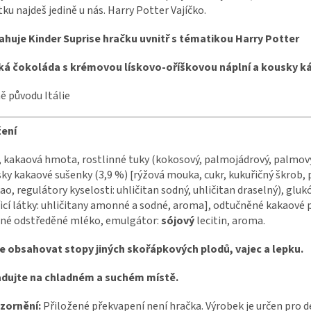
tku najdeš jedině u nás. Harry Potter Vajíčko.
huje Kinder Suprise hračku uvnitř s tématikou Harry Potter
ká čokoláda s krémovou lískovo-oříškovou náplní a kousky k
 původu Itálie
žení
, kakaová hmota, rostlinné tuky (kokosový, palmojádrový, palmo
ky kakaové sušenky (3,9 %) [rýžová mouka, cukr, kukuřičný škrob,
ao, regulátory kyselosti: uhličitan sodný, uhličitan draselný), glu
icí látky: uhličitany amonné a sodné, aroma], odtučněné kakaové 
né odstředěné mléko, emulgátor:
sójový
lecitin, aroma.
e obsahovat stopy jiných skořápkových plodů, vajec a lepku.
adujte na chladném a suchém místě.
zornění:
Přiložené překvapení není hračka. Výrobek je určen pro d