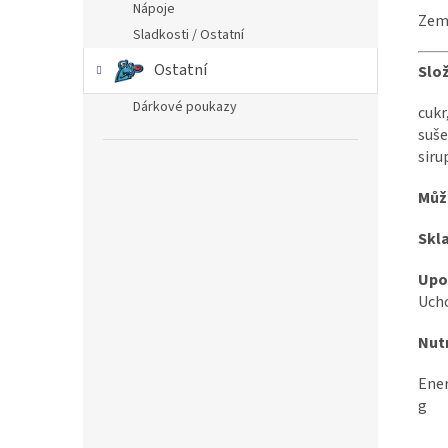
Nápoje
Země
Sladkosti / Ostatní
Ostatní
Slo
Dárkové poukazy
cukr
suš
siru
Můž
Skl
Upo
Ucho
Nutr
Ener
g