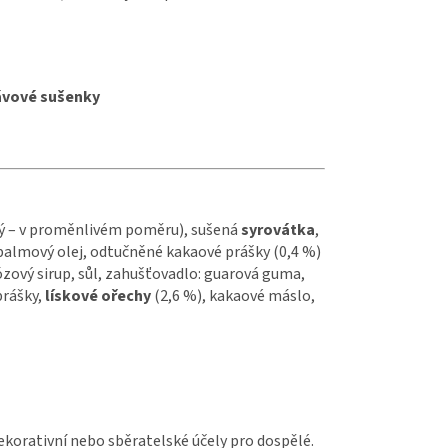
ávové sušenky
vý – v proměnlivém poměru), sušená
syrovátka
,
 palmový olej, odtučněné kakaové prášky (0,4 %)
kózový sirup, sůl, zahušťovadlo: guarová guma,
prášky,
lískové
ořechy
(2,6 %), kakaové máslo,
ekorativní nebo sběratelské účely pro dospělé.