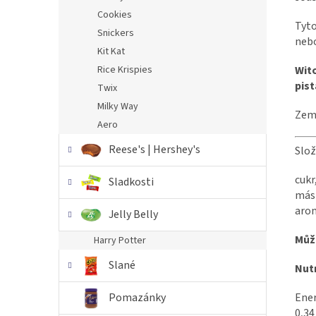
Cookies
Tyto
Snickers
nebo
Kit Kat
Rice Krispies
Wit
pist
Twix
Milky Way
Země
Aero
Reese's | Hershey's
Slož
cukr
Sladkosti
másl
aro
Jelly Belly
Můž
Harry Potter
Slané
Nutr
Pomazánky
Ener
0,34