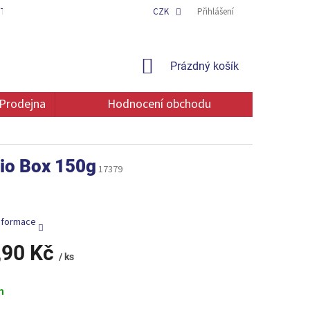
TAKT
OCHRANA OSOBNÍCH ÚDAJŮ
CZK
Přihlášení
NÁKUPNÍ
Prázdný košík
KOŠÍK
Prodejna
Hodnocení obchodu
hio Box 150g
17379
informace
,90 Kč
/ ks
m