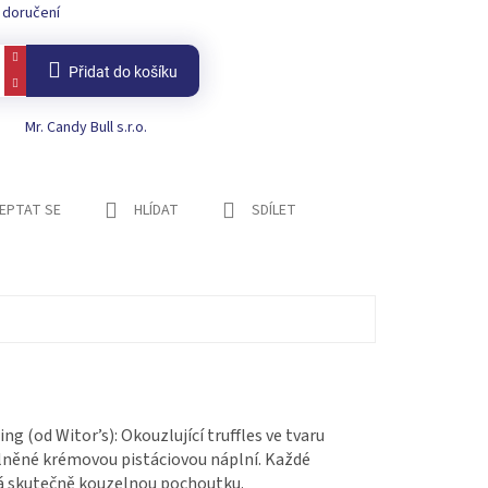
 doručení
Přidat do košíku
Mr. Candy Bull s.r.o.
EPTAT SE
HLÍDAT
SDÍLET
g (od Witor’s): Okouzlující truffles ve tvaru
plněné krémovou pistáciovou náplní. Každé
ělá skutečně kouzelnou pochoutku.