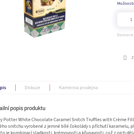
Možnosti
Dovozce:
Z
pis
Diskuze
Kamenna prodejna
ailní popis produktu
y Potter White Chocolate Caramel Snitch Truffles with Crème Fillin
ého snitchu vyrobené z jemné bílé čokolády s příchutí karamelu, 
to je kombinací sladkosti, krémovosti a křupavosti, což z nich d