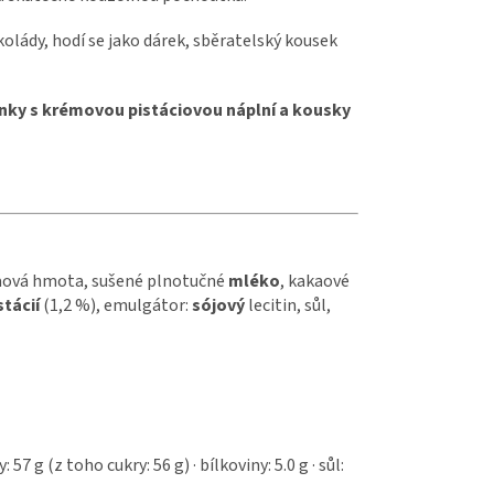
kolády, hodí se jako dárek, sběratelský kousek
inky s krémovou pistáciovou náplní a kousky
aová hmota, sušené plnotučné
mléko
, kakaové
stácií
(1,2 %), emulgátor:
sójový
lecitin, sůl,
 57 g (z toho cukry: 56 g) · bílkoviny: 5.0 g · sůl: