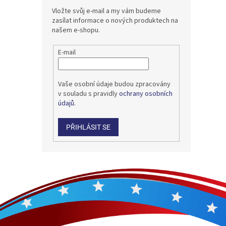
Vložte svůj e-mail a my vám budeme
zasílat informace o nových produktech na
našem e-shopu.
E-mail
Vaše osobní údaje budou zpracovány
v souladu s pravidly
ochrany osobních
údajů.
PŘIHLÁSIT SE
Z
á
p
a
t
í