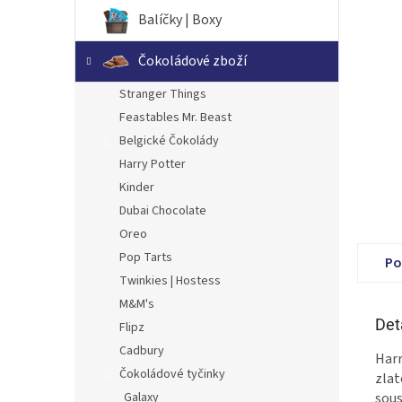
n
Balíčky | Boxy
e
l
Čokoládové zboží
Stranger Things
Feastables Mr. Beast
Belgické Čokolády
Harry Potter
Kinder
Dubai Chocolate
Oreo
Pop Tarts
Po
Twinkies | Hostess
M&M's
Det
Flipz
Cadbury
Harr
Čokoládové tyčinky
zlat
Galaxy
sous