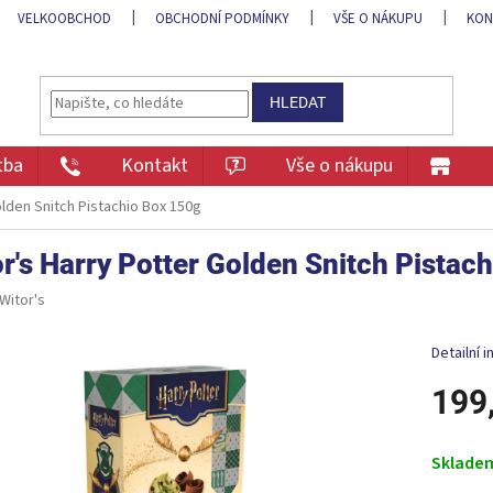
VELKOOBCHOD
OBCHODNÍ PODMÍNKY
VŠE O NÁKUPU
KON
HLEDAT
tba
Kontakt
Vše o nákupu
olden Snitch Pistachio Box 150g
r's Harry Potter Golden Snitch Pistac
Witor's
Detailní 
199
Měrná
cena:
Sklade