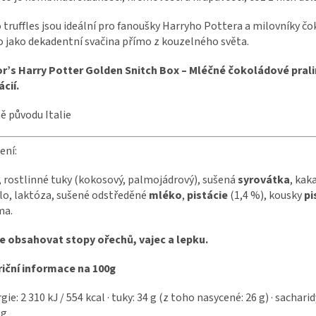
 truffles jsou ideální pro fanoušky Harryho Pottera a milovníky čo
 jako dekadentní svačina přímo z kouzelného světa.
or’s Harry Potter Golden Snitch Box – Mléčné čokoládové pral
ácií.
 původu Italie
ení:
, rostlinné tuky (kokosový, palmojádrový), sušená
syrovátka
, kak
o, laktóza, sušené odstředěné
mléko
,
pistácie
(1,4 %), kousky
pi
ma.
e obsahovat stopy ořechů, vajec a lepku.
iční informace na 100g
gie: 2 310 kJ / 554 kcal · tuky: 34 g (z toho nasycené: 26 g) · sacharidy:
 g