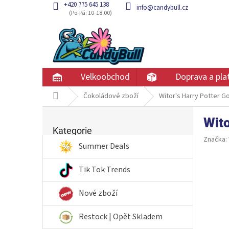
Přejít
+420 775 645 138
info@candybull.cz
na
obsah
Velkoobchod
Doprava a pla
Domů
Čokoládové zboží
Witor's Harry Potter G
P
Wito
Přeskočit
o
kategorie
Kategorie
s
Značka:
t
Summer Deals
r
a
Tik Tok Trends
n
n
Nové zboží
í
p
Restock | Opět Skladem
a