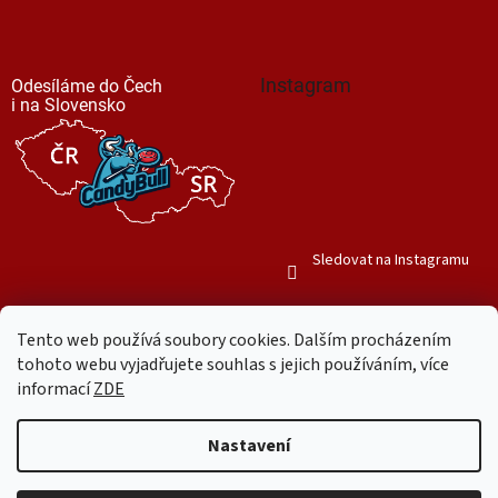
Instagram
Odesíláme do Čech
i na Slovensko
Sledovat na Instagramu
Tento web používá soubory cookies. Dalším procházením
tohoto webu vyjadřujete souhlas s jejich používáním, více
informací
ZDE
Vytvořil Shoptet
Nastavení
Copyright 2026
Mr. Candy Bull
. Všechna práva vyhrazena.
Upravit
nastavení cookies