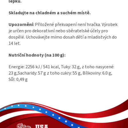
lepku.
Skladujte na chladném a suchém místě.
Upozornění:
Přiložené překvapení není hračka. Výrobek
je určen pro dekorativní nebo sběratelské účely pro
dospělé. Uchovávejte mimo dosah dětí a mladistvých do
14 let.
Nutriční hodnoty (na 100 g):
Energie: 2256 kJ / 541 kcal, Tuky: 32 g, z toho nasycené:
23 g,Sacharidy: 57 g z toho cukry: 55 g, Bílkoviny: 6.0 g,
Sůl: 0,49 g
Z
á
p
a
t