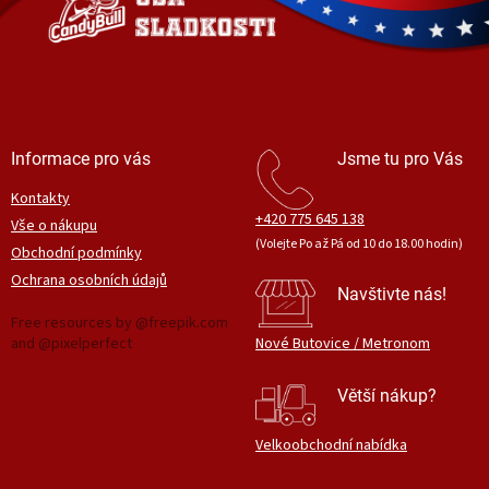
í
Informace pro vás
Jsme tu pro Vás
Kontakty
+420 775 645 138
Vše o nákupu
(Volejte Po až Pá od 10 do 18.00 hodin)
Obchodní podmínky
Ochrana osobních údajů
Navštivte nás!
Free resources by @freepik.com
and @pixelperfect
Nové Butovice / Metronom
Větší nákup?
Velkoobchodní nabídka