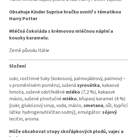
Obsahuje Kinder Suprise hračku uvnitř s tématikou
Harry Potter
Mléčná čokoláda s krémovou mléčnou náplní a
kousky karamelu.
Země původu Itálie
Složení
cukr, rostlinné tuky (kokosový, palmojádrový, palmový –
v proměnlivém poměru), sušená
syrovátka
, kakaová
hmota, sušené odstředěné
mléko
(7,2 %), kakaové
máslo, sušené plnotučné
mléko
, křupavý karamel (4 %)
[cukr, glukózový sirup, voda, máslo,
smetana
, sůl, kypřicí
látka: hydrogenuhličitan sodný], emulgátor:
sójový
lecitin, aroma.
Může obsahovat stopy skořápkových plodů, vajec a