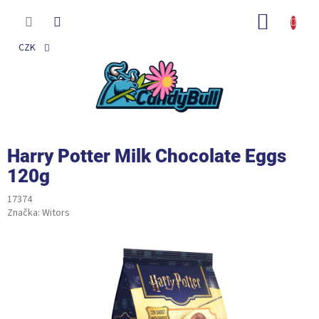
Přejít
na
NÁKUP
obsah
KOŠÍK
CZK
Harry Potter Milk Chocolate Eggs
120g
17374
Značka:
Witors