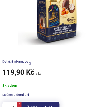
Detailní informace
119,90 Kč
/ ks
Měrná
cena:
Skladem
Možnosti doručení