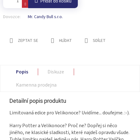
Přidat do košíku
Dovozce:
Mr. Candy Bull s.r.o.
ZEPTAT SE
HLÍDAT
SDÍLET
Popis
Diskuze
Kamenna prodejna
Detailní popis produktu
Limitovaná edice pro Velikonoce? Uvidíme... doufejme. :-).
Harry Potter a Velikonoce? Proč ne? Dopřej si něco
jiného, ne klasické sladkosti, které najdeš opravdu všude.
Tuhle limitku najdeš jedině u nás. Harry Potter Vajíčko.