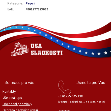
Kategorie
:
Pepsi
EAN
:
4901777273689
Z
á
p
a
t
í
Informace pro vás
Jsme tu pro Vás
Kontakty
+420 775 645 138
Vše o nákupu
(Volejte Po až Pá od 10 do 18.00 hodin)
Obchodní podmínky
Ochrana osobních údajů