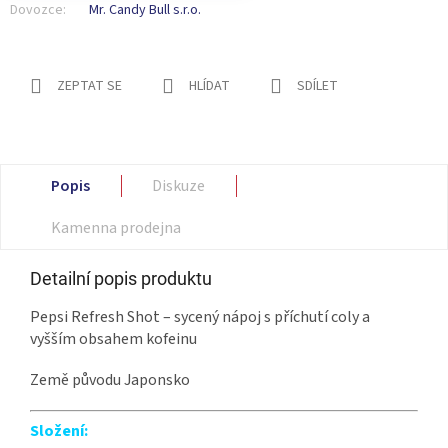
Dovozce:
Mr. Candy Bull s.r.o.
ZEPTAT SE
HLÍDAT
SDÍLET
Popis
Diskuze
Kamenna prodejna
Detailní popis produktu
Pepsi Refresh Shot – sycený nápoj s příchutí coly a
vyšším obsahem kofeinu
Země původu Japonsko
Složení: