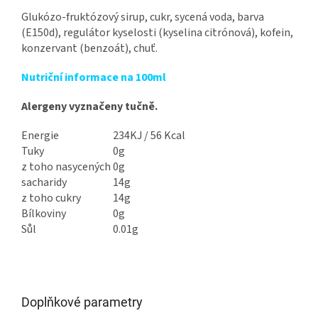
Glukózo-fruktózový sirup, cukr, sycená voda, barva
(E150d), regulátor kyselosti (kyselina citrónová), kofein,
konzervant (benzoát), chuť.
Nutriční informace na 100ml
Alergeny vyznačeny tučně.
Energie
234KJ / 56 Kcal
Tuky
0g
z toho nasycených
0g
sacharidy
14g
z toho cukry
14g
Bílkoviny
0g
Sůl
0.01g
Doplňkové parametry