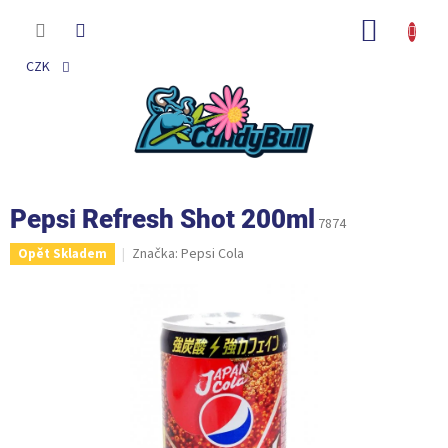
Přejít
na
NÁKUP
obsah
KOŠÍK
CZK
Pepsi Refresh Shot 200ml
7874
Značka:
Pepsi Cola
Opět Skladem