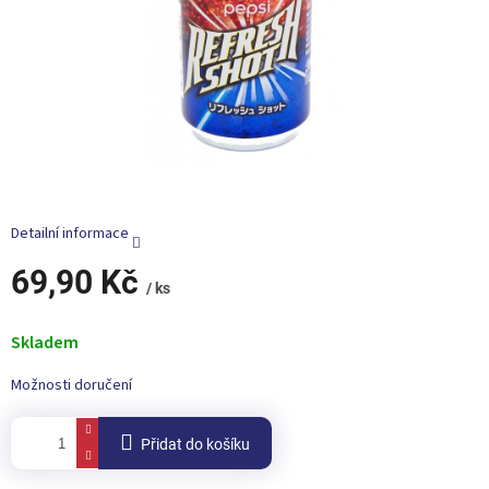
Detailní informace
69,90 Kč
/ ks
Měrná
cena:
Skladem
Možnosti doručení
Přidat do košíku