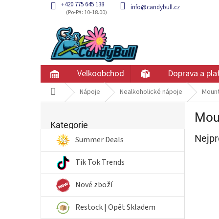
Přejít
+420 775 645 138
info@candybull.cz
na
obsah
Velkoobchod
Doprava a pla
Domů
Nápoje
Nealkoholické nápoje
Mount
P
Mou
Přeskočit
o
kategorie
Kategorie
s
Nejpr
t
Summer Deals
r
a
Tik Tok Trends
n
n
Nové zboží
í
p
Restock | Opět Skladem
a