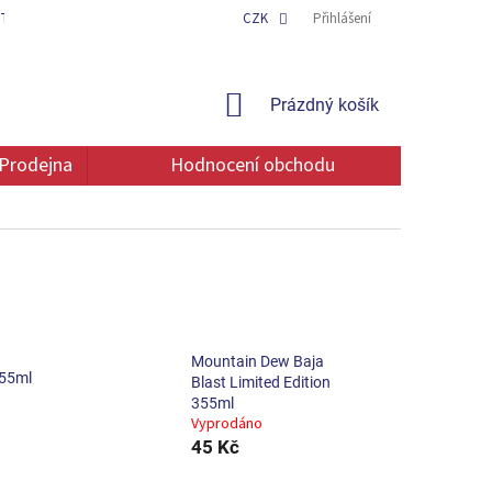
TAKT
OCHRANA OSOBNÍCH ÚDAJŮ
CZK
Přihlášení
NÁKUPNÍ
Prázdný košík
KOŠÍK
Prodejna
Hodnocení obchodu
Mountain Dew Baja
355ml
Blast Limited Edition
355ml
Vyprodáno
45 Kč