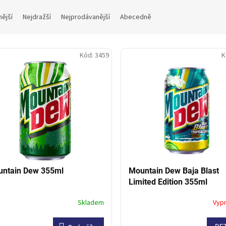
nější
Nejdražší
Nejprodávanější
Abecedně
Kód:
3459
K
ntain Dew 355ml
Mountain Dew Baja Blast
Limited Edition 355ml
Skladem
Vyp