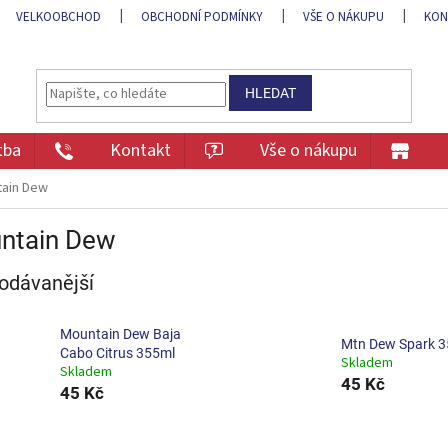
VELKOOBCHOD
OBCHODNÍ PODMÍNKY
VŠE O NÁKUPU
KON
HLEDAT
tba
Kontakt
Vše o nákupu
ain Dew
ntain Dew
odávanější
Mountain Dew Baja
Mtn Dew Spark 
Cabo Citrus 355ml
Skladem
Skladem
45 Kč
45 Kč