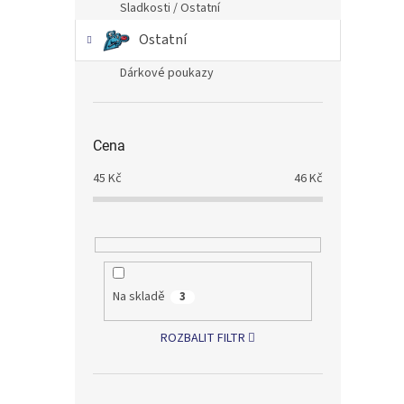
Sladkosti / Ostatní
Ostatní
Dárkové poukazy
Cena
45
Kč
46
Kč
Na skladě
3
ROZBALIT FILTR