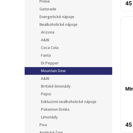
Prime
45
Gatorade
Energetické nápoje
Nealkoholické nápoje
Arizona
A&W
Coca Cola
Fanta
Dr.Pepper
Mountain Dew
A&W
Britské limonády
Mtn
Pepsi
Exkluzivní nealkoholické nápoje
Pokemon Drinks
Limonády
45
Pivo
Anglické čaje