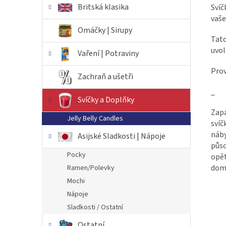
Britská klasika
Svíč
vaše
Omáčky | Sirupy
Tato
uvol
Vaření | Potraviny
Prov
Zachraň a ušetři
_
Svíčky a Doplňky
Zapá
Jelly Belly Candles
svíč
náby
Asijské Sladkosti | Nápoje
půso
Pocky
opět
domá
Ramen/Polevky
Mochi
Nápoje
Sladkosti / Ostatní
Ostatní