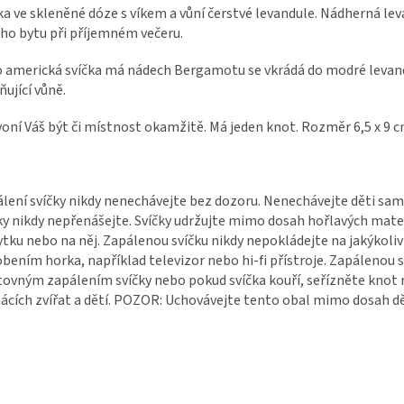
ka ve skleněné dóze s víkem a vůní čerstvé levandule. Nádherná lev
ho bytu při příjemném večeru.
 americká svíčka má nádech Bergamotu se vkrádá do modré levand
ňující vůně.
oní Váš být či místnost okamžitě. Má jeden knot. Rozměr 6,5 x 9 
lení svíčky nikdy nenechávejte bez dozoru. Nenechávejte děti samo
ky nikdy nepřenášejte. Svíčky udržujte mimo dosah hořlavých mater
tku nebo na něj. Zapálenou svíčku nikdy nepokládejte na jakýkoli
bením horka, například televizor nebo hi-fi přístroje. Zapálenou 
ovným zapálením svíčky nebo pokud svíčka kouří, seřízněte knot 
cích zvířat a dětí. POZOR: Uchovávejte tento obal mimo dosah dě