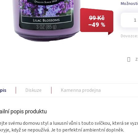
Možnosti
99 Kč
–49 %
Dovozce:
Z
pis
Diskuze
Kamenna prodejna
ailní popis produktu
jte svému domovu styl a luxusní vůni s touto svíčkou, která se vy
akryje, když se nepoužívá. Je to perfektní ambientní doplněk.