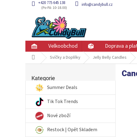
Přejít
+420 775 645 138
info@candybull.cz
na
obsah
Velkoobchod
Doprava a pla
Domů
Svíčky a Doplňky
Jelly Belly Candles
P
Cand
Přeskočit
o
kategorie
Kategorie
s
t
Summer Deals
r
a
Tik Tok Trends
n
n
Nové zboží
í
p
Restock | Opět Skladem
a