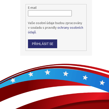
E-mail
Vaše osobní údaje budou zpracovány
v souladu s pravidly
ochrany osobních
údajů.
PŘIHLÁSIT SE
Z
á
p
a
t
í