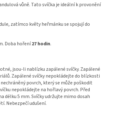
andulová vůně. Tato svíčka je ideální k provonění
ule, zatímco květy heřmánku se spojují do
cm. Doba hoření
27 hodin
.
tné, jsou-li nablízku zapálené svíčky. Zapálené
iálů. Zapálené svíčky nepokládejte do blízkosti
v nechráněný povrch, který se může poškodit
svíčku nepokládejte na hořlavý povrch. Před
na délku 5 mm. Svíčky udržujte mimo dosah
tí. Nebezpečí udušení.