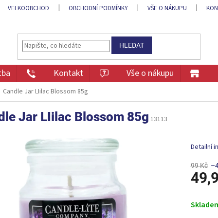
VELKOOBCHOD
OBCHODNÍ PODMÍNKY
VŠE O NÁKUPU
KON
HLEDAT
tba
Kontakt
Vše o nákupu
Candle Jar LIilac Blossom 85g
le Jar LIilac Blossom 85g
13113
Detailní 
99 Kč
–
49,
Měrná
cena:
Sklade