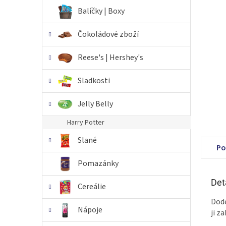
n
Balíčky | Boxy
e
l
Čokoládové zboží
Reese's | Hershey's
Sladkosti
Jelly Belly
Harry Potter
Slané
Po
Pomazánky
Det
Cereálie
Dode
Nápoje
ji z