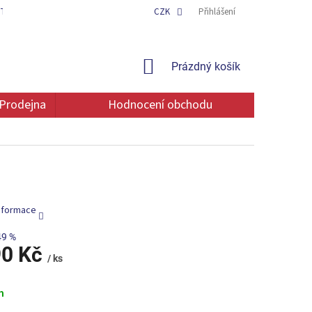
TAKT
OCHRANA OSOBNÍCH ÚDAJŮ
CZK
Přihlášení
NÁKUPNÍ
Prázdný košík
KOŠÍK
Prodejna
Hodnocení obchodu
informace
49 %
90 Kč
/ ks
m