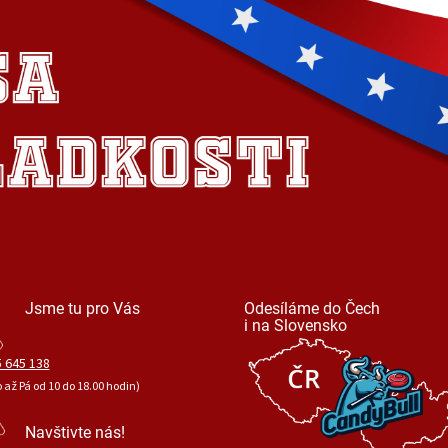
Jsme tu pro Vás
Odesíláme do Čech
i na Slovensko
 645 138
o až Pá od 10 do 18.00 hodin)
Navštivte nás!