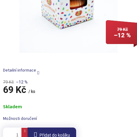
79 Kč
–12 %
Detailní informace
79 Kč
–12 %
69 Kč
/ ks
Měrná
cena:
Skladem
Možnosti doručení
Přidat do košíku