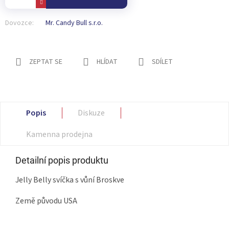
Dovozce:
Mr. Candy Bull s.r.o.
ZEPTAT SE
HLÍDAT
SDÍLET
Popis
Diskuze
Kamenna prodejna
Detailní popis produktu
Jelly Belly svíčka s vůní Broskve
Země původu USA