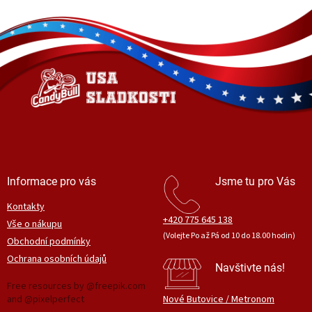
Z
á
p
a
t
í
Informace pro vás
Jsme tu pro Vás
Kontakty
+420 775 645 138
Vše o nákupu
(Volejte Po až Pá od 10 do 18.00 hodin)
Obchodní podmínky
Ochrana osobních údajů
Navštivte nás!
Free resources by @freepik.com
and @pixelperfect
Nové Butovice / Metronom