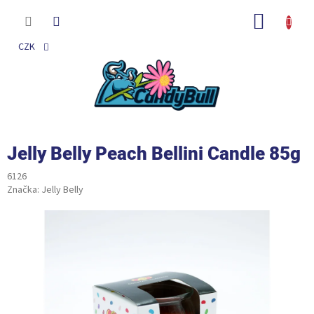
Přejít
na
NÁKUP
obsah
KOŠÍK
CZK
Jelly Belly Peach Bellini Candle 85g
6126
Značka:
Jelly Belly