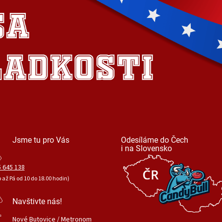
Jsme tu pro Vás
Odesíláme do Čech
i na Slovensko
 645 138
o až Pá od 10 do 18.00 hodin)
Navštivte nás!
Nové Butovice / Metronom