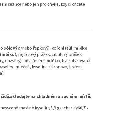
ní seance nebo jen pro chvíle, kdy si chcete
bo
sójový
a/nebo řepkový), koření (sůl,
mléko
,
(
mléko
), rajčatový prášek, cibulový prášek,
tury, enzymy), odstředěné
mléko
, hydrolyzovaná
 kyselina mléčná, kyselina citronová, koření,
a).
ašídů.skladujte na chladném a suchém místě.
 nasycené mastné kyseliny8,9 gsacharidy60,7 z