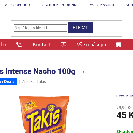
VELKOOBCHOD
OBCHODNÍ PODMÍNKY
VŠE O NÁKUPU
KON
HLEDAT
tba
Kontakt
Vše o nákupu
is Intense Nacho 100g
14484
Značka:
Takis
r Deals
Detailní 
79,90 Kč
45 
Měrná
cena:
Sklade