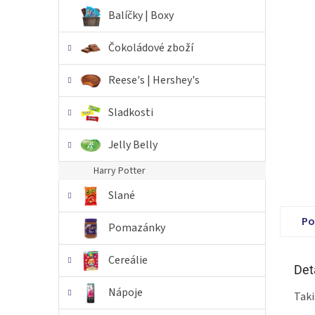
n
Balíčky | Boxy
e
l
Čokoládové zboží
Reese's | Hershey's
Sladkosti
Jelly Belly
Harry Potter
Slané
Po
Pomazánky
Cereálie
Det
Nápoje
Taki