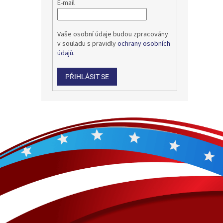
E-mail
Vaše osobní údaje budou zpracovány
v souladu s pravidly
ochrany osobních
údajů.
PŘIHLÁSIT SE
Z
á
p
a
t
í