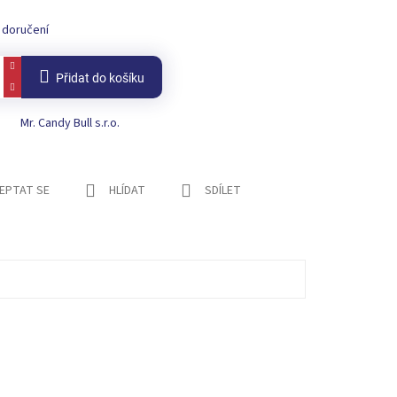
 doručení
Přidat do košíku
Mr. Candy Bull s.r.o.
EPTAT SE
HLÍDAT
SDÍLET