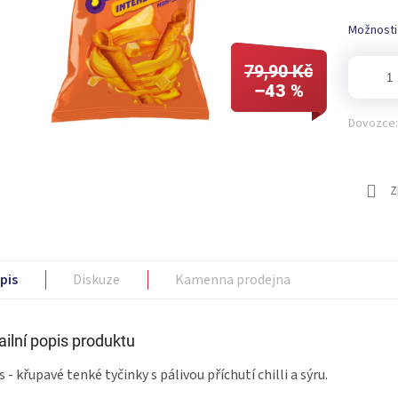
Možnosti
79,90 Kč
–43 %
Dovozce:
Z
pis
Diskuze
Kamenna prodejna
ailní popis produktu
s - křupavé tenké tyčinky s pálivou příchutí chilli a sýru.