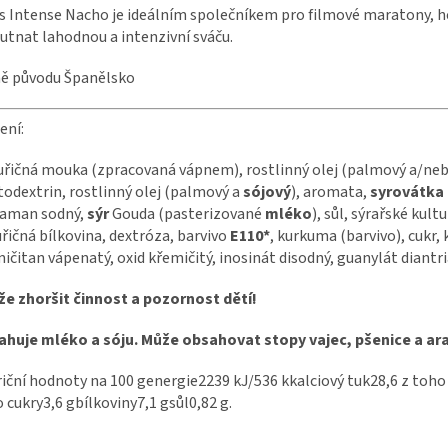
s Intense Nacho je ideálním společníkem pro filmové maratony, her
utnat lahodnou a intenzivní sváču.
ě původu Španělsko
ení:
řičná mouka (zpracovaná vápnem), rostlinný olej (palmový a/ne
odextrin, rostlinný olej (palmový a
sójový
), aromata,
syrovátka
taman sodný,
sýr
Gouda (pasterizované
mléko
), sůl, sýrařské kul
řičná bílkovina, dextróza, barvivo
E110*
, kurkuma (barvivo), cukr,
ičitan vápenatý, oxid křemičitý, inosinát disodný, guanylát diantri
e zhoršit činnost a pozornost dětí!
ahuje mléko a sóju. Může obsahovat stopy vajec, pšenice a ar
iční hodnoty na 100 genergie2239 kJ/536 kkalciový tuk28,6 z toho
 cukry3,6 gbílkoviny7,1 gsůl0,82 g.