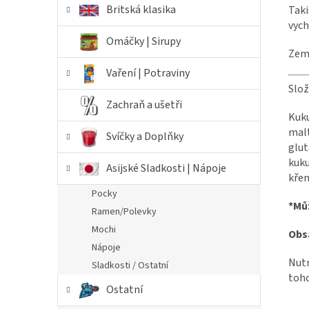
Britská klasika
Taki
vych
Omáčky | Sirupy
Zem
Vaření | Potraviny
Slož
Zachraň a ušetři
Kuku
malt
Svíčky a Doplňky
glu
kuku
Asijské Sladkosti | Nápoje
křem
Pocky
*Můž
Ramen/Polevky
Mochi
Obs
Nápoje
Nutr
Sladkosti / Ostatní
toho
Ostatní