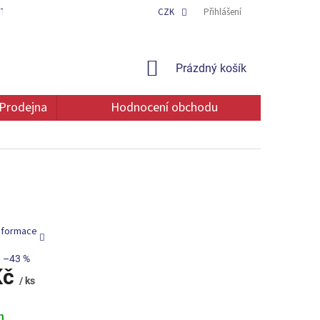
TAKT
OCHRANA OSOBNÍCH ÚDAJŮ
CZK
Přihlášení
NÁKUPNÍ
Prázdný košík
KOŠÍK
Prodejna
Hodnocení obchodu
informace
–43 %
Kč
/ ks
m