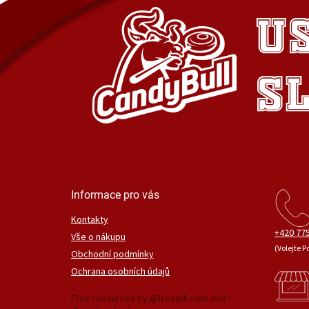
Informace pro vás
Kontakty
+420 775
Vše o nákupu
(Volejte P
Obchodní podmínky
Ochrana osobních údajů
Free resources by @freepik.com and