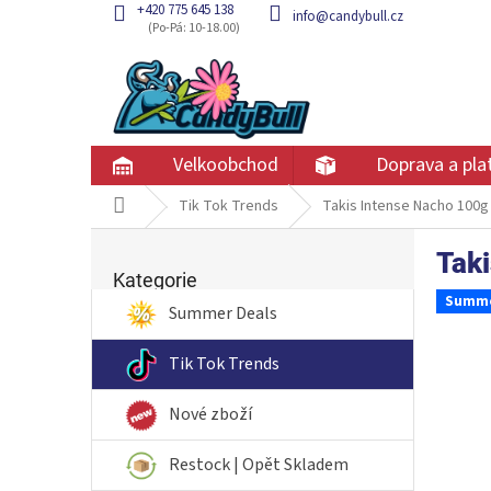
Přejít
+420 775 645 138
info@candybull.cz
na
obsah
Velkoobchod
Doprava a pla
Domů
Tik Tok Trends
Takis Intense Nacho 100g
P
Tak
Přeskočit
o
kategorie
Kategorie
s
Summe
t
Summer Deals
r
a
Tik Tok Trends
n
n
Nové zboží
í
p
Restock | Opět Skladem
a