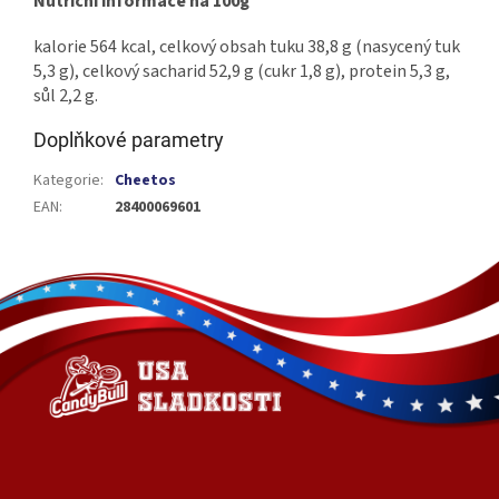
Nutriční informace na 100g
kalorie 564 kcal, celkový obsah tuku 38,8 g (nasycený tuk
5,3 g), celkový sacharid 52,9 g (cukr 1,8 g), protein 5,3 g,
sůl 2,2 g.
Doplňkové parametry
Kategorie
:
Cheetos
EAN
:
28400069601
Z
á
p
a
t
í