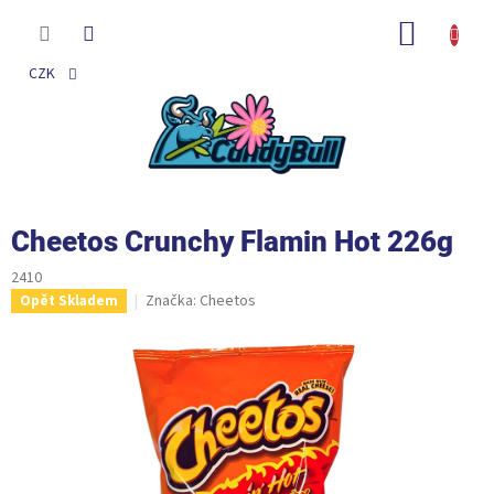
Přejít
na
NÁKUP
obsah
KOŠÍK
CZK
Cheetos Crunchy Flamin Hot 226g
2410
Značka:
Cheetos
Opět Skladem