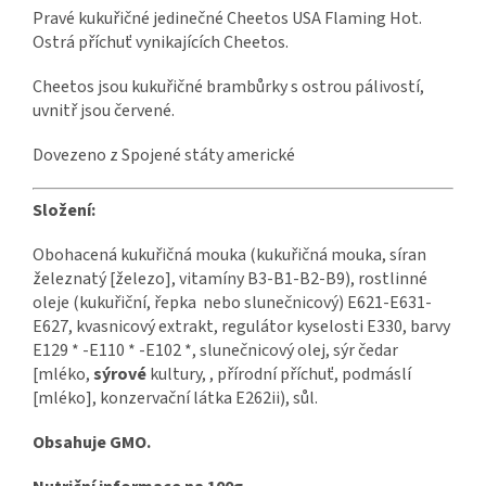
Pravé kukuřičné jedinečné Cheetos USA Flaming Hot.
Ostrá příchuť vynikajících Cheetos.
Cheetos jsou kukuřičné brambůrky s ostrou pálivostí,
uvnitř jsou červené.
Dovezeno z Spojené státy americké
Složení:
Obohacená kukuřičná mouka (kukuřičná mouka, síran
železnatý [železo], vitamíny B3-B1-B2-B9), rostlinné
oleje (kukuřiční, řepka nebo slunečnicový) E621-E631-
E627, kvasnicový extrakt, regulátor kyselosti E330, barvy
E129 * -E110 * -E102 *, slunečnicový olej, sýr čedar
[mléko,
sýrové
kultury, , přírodní příchuť, podmáslí
[mléko], konzervační látka E262ii), sůl.
Obsahuje GMO.