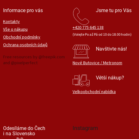
Informace pro vás
Jsme tu pro Vás
Kontakty
+420 775 645 138
Vše o nákupu
(Volejte Po až Pá od 10 do 18.00 hodin)
Obchodní podmínky
Ochrana osobních údajů
Navštivte nás!
Free resources by @freepik.com
and @pixelperfect
Nové Butovice / Metronom
Větší nákup?
Velkoobchodní nabídka
Instagram
Odesíláme do Čech
i na Slovensko