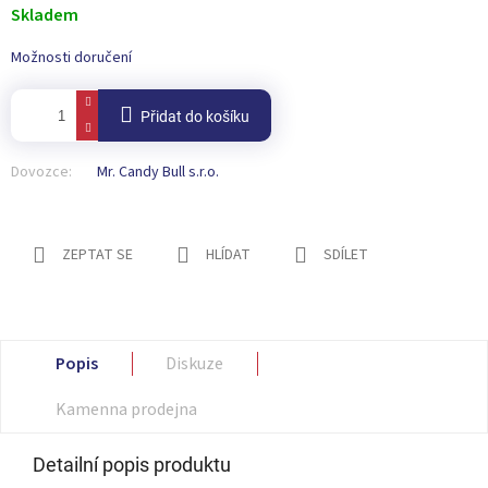
cena:
Skladem
Možnosti doručení
Přidat do košíku
Dovozce:
Mr. Candy Bull s.r.o.
ZEPTAT SE
HLÍDAT
SDÍLET
Popis
Diskuze
Kamenna prodejna
Detailní popis produktu