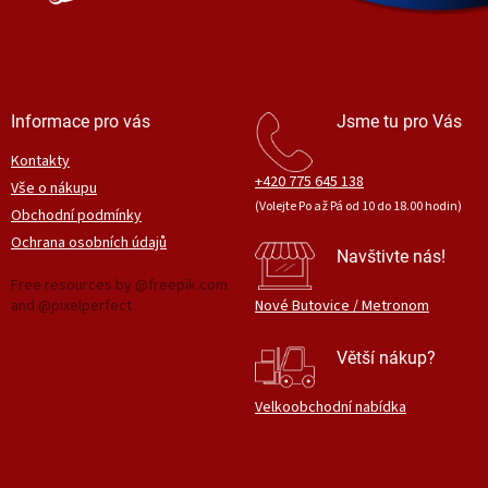
Informace pro vás
Jsme tu pro Vás
Kontakty
+420 775 645 138
Vše o nákupu
(Volejte Po až Pá od 10 do 18.00 hodin)
Obchodní podmínky
Ochrana osobních údajů
Navštivte nás!
Free resources by @freepik.com
and @pixelperfect
Nové Butovice / Metronom
Větší nákup?
Velkoobchodní nabídka