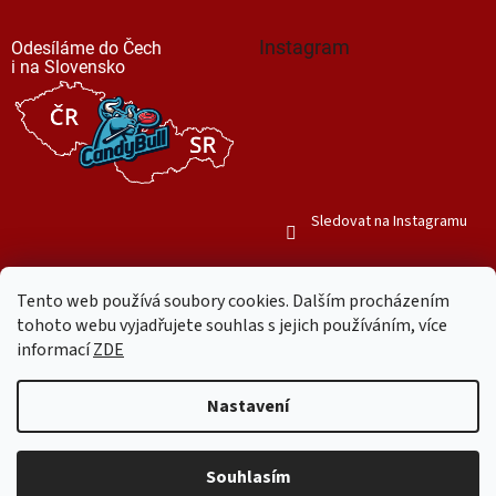
Instagram
Odesíláme do Čech
i na Slovensko
Sledovat na Instagramu
Tento web používá soubory cookies. Dalším procházením
tohoto webu vyjadřujete souhlas s jejich používáním, více
informací
ZDE
Vytvořil Shoptet
Nastavení
Copyright 2026
Mr. Candy Bull
. Všechna práva vyhrazena.
Upravit
nastavení cookies
Souhlasím