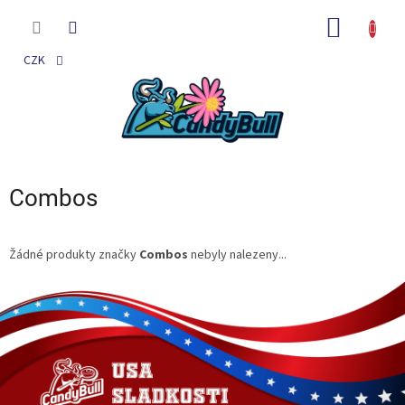
Přejít
na
NÁKUP
obsah
KOŠÍK
CZK
Combos
Žádné produkty značky
Combos
nebyly nalezeny...
Z
á
p
a
t
í