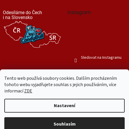
Instagram
Odesíláme do Čech
i na Slovensko
Sledovat na Instagramu
Tento web používá soubory cookies. Dalším procházením
tohoto webu vyjadřujete souhlas s jejich používáním, více
informací
ZDE
Vytvořil Shoptet
Nastavení
Copyright 2026
Mr. Candy Bull
. Všechna práva vyhrazena.
Upravit
nastavení cookies
Souhlasím