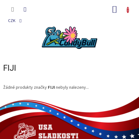
Přejít
na
NÁKUP
obsah
KOŠÍK
CZK
FIJI
Žádné produkty značky
FIJI
nebyly nalezeny...
Z
á
p
a
t
í