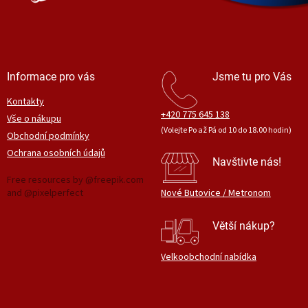
Informace pro vás
Jsme tu pro Vás
Kontakty
+420 775 645 138
Vše o nákupu
(Volejte Po až Pá od 10 do 18.00 hodin)
Obchodní podmínky
Ochrana osobních údajů
Navštivte nás!
Free resources by @freepik.com
and @pixelperfect
Nové Butovice / Metronom
Větší nákup?
Velkoobchodní nabídka