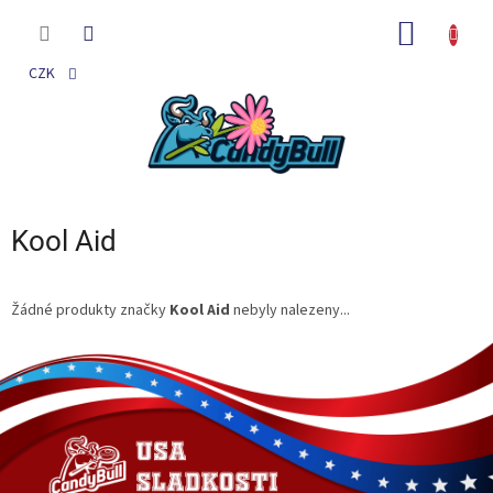
Přejít
na
NÁKUP
obsah
KOŠÍK
CZK
Kool Aid
Žádné produkty značky
Kool Aid
nebyly nalezeny...
Z
á
p
a
t
í