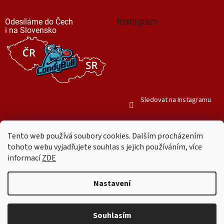
Instagram
Odesíláme do Čech
i na Slovensko
Sledovat na Instagramu
Tento web používá soubory cookies. Dalším procházením
tohoto webu vyjadřujete souhlas s jejich používáním, více
informací
ZDE
Vytvořil Shoptet
Nastavení
Copyright 2026
Mr. Candy Bull
. Všechna práva vyhrazena.
Upravit
nastavení cookies
Souhlasím