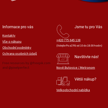
Informace pro vás
Jsme tu pro Vás
Kontakty
+420 775 645 138
Vše o nákupu
(Volejte Po až Pá od 10 do 18.00 hodin)
Obchodní podmínky
Ochrana osobních údajů
Navštivte nás!
Free resources by @freepik.com
and @pixelperfect
Nové Butovice / Metronom
Větší nákup?
Velkoobchodní nabídka