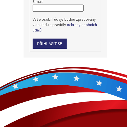
E-mail
Vaše osobní údaje budou zpracovány
v souladu s pravidly
ochrany osobních
údajů.
PŘIHLÁSIT SE
Z
á
p
a
t
í