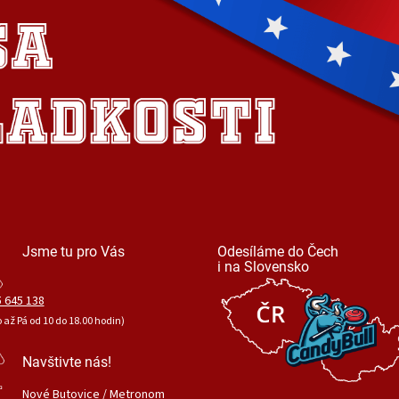
Jsme tu pro Vás
Odesíláme do Čech
i na Slovensko
 645 138
o až Pá od 10 do 18.00 hodin)
Navštivte nás!
Nové Butovice / Metronom