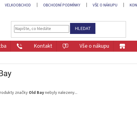
VELKOOBCHOD
OBCHODNÍ PODMÍNKY
VŠE O NÁKUPU
KON
HLEDAT
tba
Kontakt
Vše o nákupu
Bay
rodukty značky
Old Bay
nebyly nalezeny...