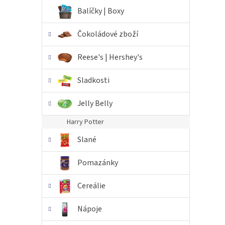
n
Balíčky | Boxy
e
l
Čokoládové zboží
Reese's | Hershey's
Sladkosti
Jelly Belly
Harry Potter
Slané
Pomazánky
Cereálie
Nápoje