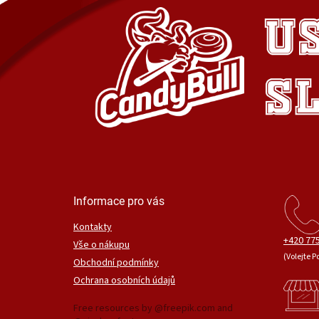
Informace pro vás
Kontakty
+420 775
Vše o nákupu
(Volejte P
Obchodní podmínky
Ochrana osobních údajů
Free resources by @freepik.com and