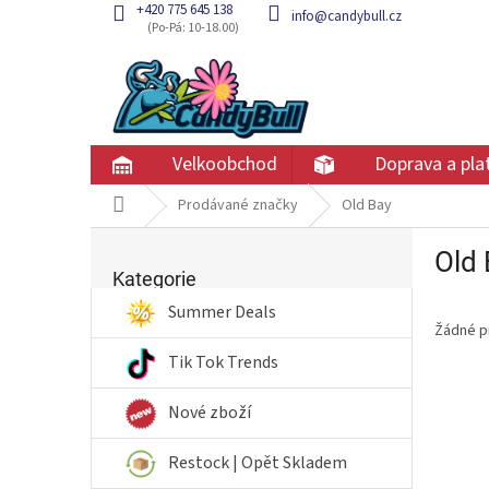
Přejít
+420 775 645 138
info@candybull.cz
na
obsah
Velkoobchod
Doprava a pla
Domů
Prodávané značky
Old Bay
P
Old 
Přeskočit
o
kategorie
Kategorie
s
t
Summer Deals
Žádné p
r
a
Tik Tok Trends
n
n
Nové zboží
í
p
Restock | Opět Skladem
a