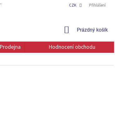
TAKT
OCHRANA OSOBNÍCH ÚDAJŮ
CZK
Přihlášení
NÁKUPNÍ
Prázdný košík
KOŠÍK
Prodejna
Hodnocení obchodu