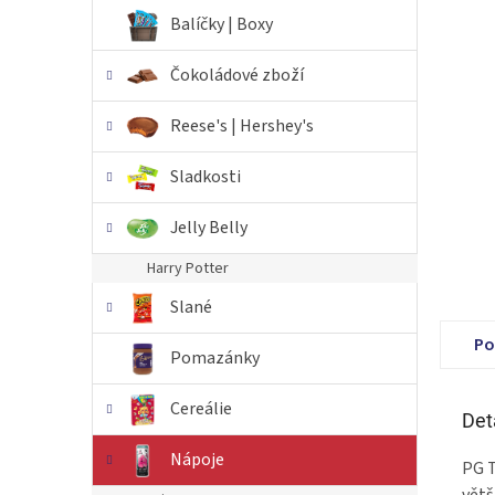
n
Balíčky | Boxy
e
l
Čokoládové zboží
Reese's | Hershey's
Sladkosti
Jelly Belly
Harry Potter
Slané
Po
Pomazánky
Cereálie
Det
Nápoje
PG T