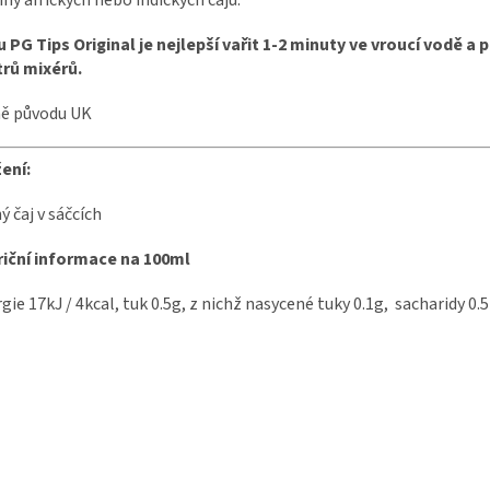
iny afrických nebo indických čajů.
 PG Tips Original je nejlepší vařit 1-2 minuty ve vroucí vodě 
rů mixérů.
ě původu UK
ení:
ý čaj v sáčcích
riční informace na 100ml
gie 17kJ / 4kcal, tuk 0.5g, z nichž nasycené tuky 0.1g, sacharidy 0.5 