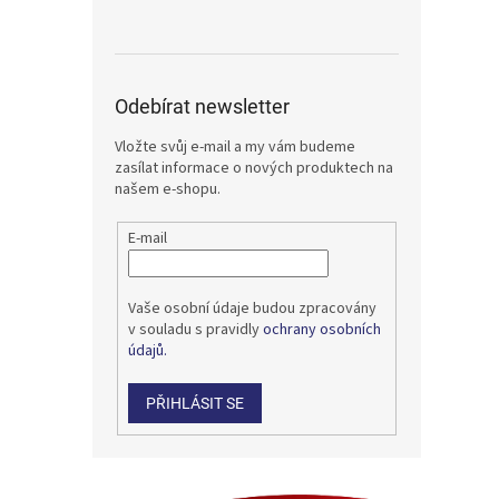
Odebírat newsletter
Vložte svůj e-mail a my vám budeme
zasílat informace o nových produktech na
našem e-shopu.
E-mail
Vaše osobní údaje budou zpracovány
v souladu s pravidly
ochrany osobních
údajů.
PŘIHLÁSIT SE
Z
á