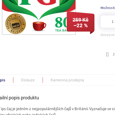
Možnosti
259 Kč
–22 %
Dovozce:
Z
pis
Diskuze
Kamenna prodejna
ailní popis produktu
ips čaj je jedním z nejpopulárnějších čajů v Británii. Vyznačuje se s