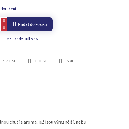
 doručení
Přidat do košíku
Mr. Candy Bull s.r.o.
EPTAT SE
HLÍDAT
SDÍLET
ilnou chutí a aroma, jež jsou výraznější, než u