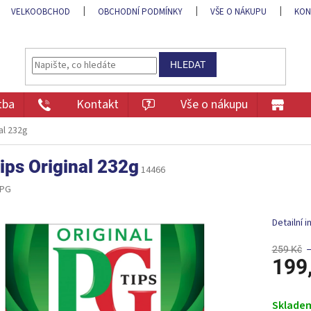
VELKOOBCHOD
OBCHODNÍ PODMÍNKY
VŠE O NÁKUPU
KON
HLEDAT
tba
Kontakt
Vše o nákupu
al 232g
ips Original 232g
14466
PG
Detailní 
259 Kč
199
Měrná
cena:
Sklade