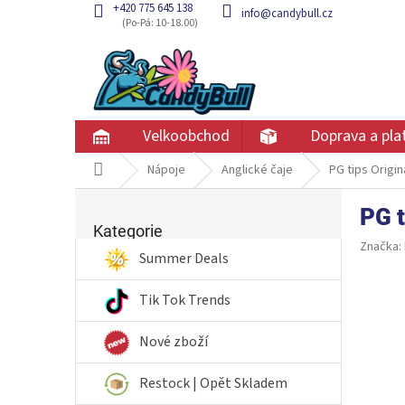
Přejít
+420 775 645 138
info@candybull.cz
na
obsah
Velkoobchod
Doprava a pla
Domů
Nápoje
Anglické čaje
PG tips Origin
P
PG t
Přeskočit
o
kategorie
Kategorie
s
Značka:
t
Summer Deals
r
a
Tik Tok Trends
n
n
Nové zboží
í
p
Restock | Opět Skladem
a