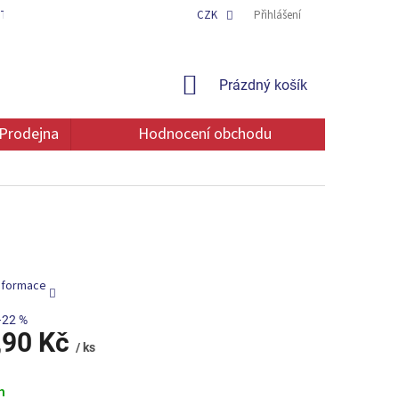
TAKT
OCHRANA OSOBNÍCH ÚDAJŮ
CZK
Přihlášení
NÁKUPNÍ
Prázdný košík
KOŠÍK
Prodejna
Hodnocení obchodu
informace
–22 %
,90 Kč
/ ks
m