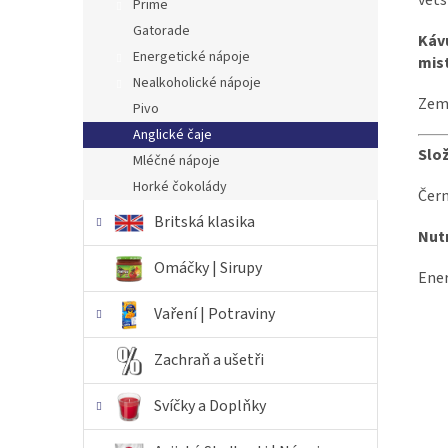
větš
Prime
Gatorade
Kávu
Energetické nápoje
mist
Nealkoholické nápoje
Zem
Pivo
Anglické čaje
Slož
Mléčné nápoje
Horké čokolády
Čern
Britská klasika
Nut
Omáčky | Sirupy
Ener
Vaření | Potraviny
Zachraň a ušetři
Svíčky a Doplňky