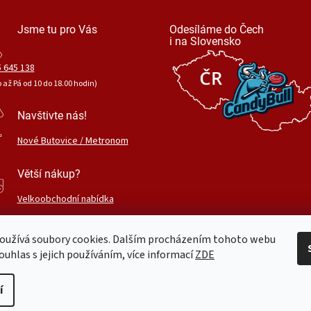
Jsme tu pro Vás
Odesíláme do Čech
i na Slovensko
 645 138
o až Pá od 10 do 18.00 hodin)
Navštivte nás!
Nové Butovice / Metronom
Větší nákup?
Velkoobchodní nabídka
oužívá soubory cookies. Dalším procházením tohoto webu
ouhlas s jejich používáním, více informací
ZDE
.
Upravit nastavení cookies
í