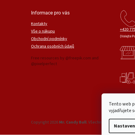
Informace pro vás
Kontakty
+420 775
Vše o nákupu
(Volejte P
Obchodní podmínky
Ochrana osobních údajů
Free resources by @freepik.com and
@pixelperfect
Tento web p
vyjadřujete s
Copyright 2026
Mr. Candy Bull
. Všechna práva vyhrazena
Nastaven