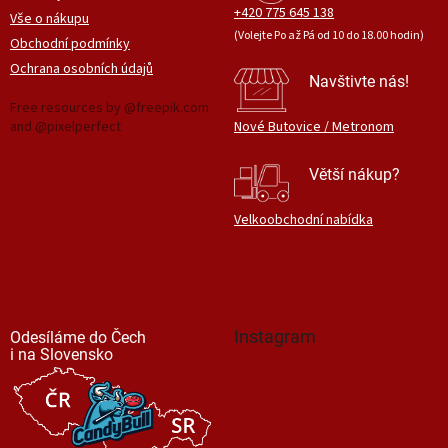
+420 775 645 138
Vše o nákupu
(Volejte Po až Pá od 10 do 18.00 hodin)
Obchodní podmínky
Ochrana osobních údajů
Navštivte nás!
Free resources by @freepik.com
and @pixelperfect
Nové Butovice / Metronom
Větší nákup?
Velkoobchodní nabídka
Instagram
Odesíláme do Čech
i na Slovensko