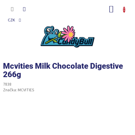
Přejít
na
NÁKUP
obsah
KOŠÍK
CZK
Mcvities Milk Chocolate Digestive
266g
7838
Značka:
MCVITIES