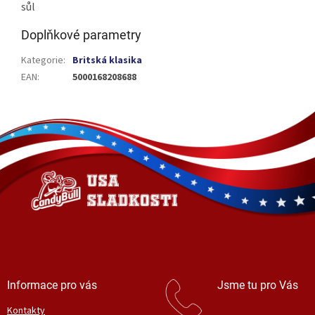
sůl
Doplňkové parametry
Kategorie
:
Britská klasika
EAN
:
5000168208688
Z
á
p
a
t
í
Informace pro vás
Jsme tu pro Vás
Kontakty