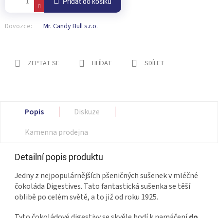
Přidat do košíku
Dovozce:
Mr. Candy Bull s.r.o.
ZEPTAT SE
HLÍDAT
SDÍLET
Popis
Diskuze
Kamenna prodejna
Detailní popis produktu
Jedny z nejpopulárnějších pšeničných sušenek v mléčné
čokoláda Digestives.
Tato fantastická sušenka se těší
oblibě po celém světě, a to již od roku 1925.
Tyto čokoládové digestivy se skvěle hodí k namáčení
do