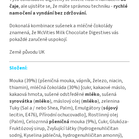
čaje
, ale ujistěte se, že máte správnou techniku -
rychlé
namočení a vyndání bez zdržování.
Dokonalá kombinace sušenek a mléčné čokolády
znamená, že McVities Milk Chocolate Digestives vás
pokaždé zaručeně uspokojí.
Země původu UK
Složení:
Mouka (39%) (pšeničná mouka, vápník, železo, niacin,
thiamin), mléčná čokoláda (30%) [cukr, kakaové máslo,
kakaová hmota, sušené odstředěné
mléko
, sušená
syrovátka
(
mléko
), máslový olej (
mléko
), zelenina
Tuky (Sal a / nebo Shea, Palm), Emulgátory (
sójový
lecitin, E476), Přírodní ochucovadlo], Rostlinný olej
(Palm), Celozrnná
pšeničná
mouka (9%), Cukr, Glukóza-
Fruktózový sirup, Zvyšující látky (hydrogenuhličitan
sodný, Kyselina jablečná, hydrogenuhličitan amonný),