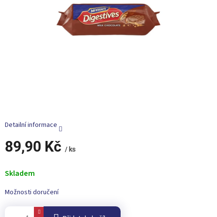
Detailní informace
89,90 Kč
/ ks
Měrná
cena:
Skladem
Možnosti doručení