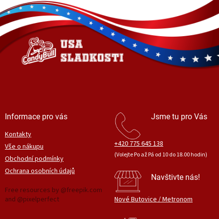
Z
á
p
a
t
í
Informace pro vás
Jsme tu pro Vás
Kontakty
+420 775 645 138
Vše o nákupu
(Volejte Po až Pá od 10 do 18.00 hodin)
Obchodní podmínky
Ochrana osobních údajů
Navštivte nás!
Free resources by @freepik.com
and @pixelperfect
Nové Butovice / Metronom