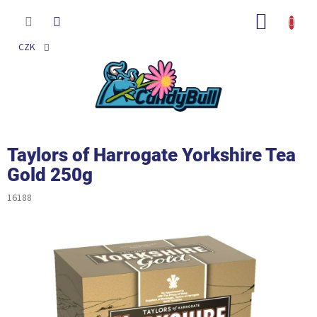
Přejít
na
NÁKUP
obsah
KOŠÍK
CZK
Taylors of Harrogate Yorkshire Tea
Gold 250g
16188