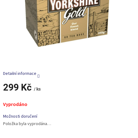
Detailní informace
299 Kč
/ ks
Měrná
cena:
Vyprodáno
Možnosti doručení
Položka byla vyprodána…