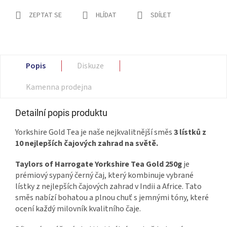
ZEPTAT SE
HLÍDAT
SDÍLET
Popis
Diskuze
Kamenna prodejna
Detailní popis produktu
Yorkshire Gold Tea je naše nejkvalitnější směs
3 lístků z
10 nejlepších čajových zahrad na světě.
Taylors of Harrogate Yorkshire Tea Gold 250g
je
prémiový sypaný černý čaj, který kombinuje vybrané
lístky z nejlepších čajových zahrad v Indii a Africe.
Tato
směs nabízí bohatou a plnou chuť s jemnými tóny, které
ocení každý milovník kvalitního čaje.