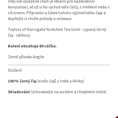
Díky své vyvážené chuti je ideální pro každodenní
konzumaci, ať už si ho vychutnáte čistý, s mlékem nebo s
citronem.
Připravte si šálek tohoto výjimečného čaje a
dopřejte si chvíle pohody a relaxace.
Taylors of Harrogate Yorkshire Tea Gold – sypaný černý
čaj - sáčkový
Balení obsahuje 80 sáčku.
Země původu Anglie
Složení:
100 % černý čaj
(směs čajů z Indie a Afriky)
Skladování:
Uchovávejte na suchém a chladném místě.