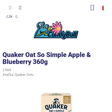
Přejít
na
NÁKUP
obsah
KOŠÍK
CZK
Quaker Oat So Simple Apple &
Blueberry 360g
17003
Značka:
Quaker Oats