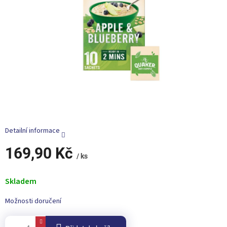
Detailní informace
169,90 Kč
/ ks
Měrná
cena:
Skladem
Možnosti doručení