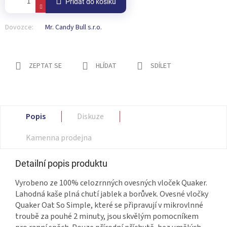
Přidat do košíku
Dovozce:
Mr. Candy Bull s.r.o.
ZEPTAT SE
HLÍDAT
SDÍLET
Popis
Diskuze
Kamenna prodejna
Detailní popis produktu
Vyrobeno ze 100% celozrnných ovesných vloček Quaker.
Lahodná kaše plná chutí jablek a borůvek. Ovesné vločky
Quaker Oat So Simple, které se připravují v mikrovlnné
troubě za pouhé 2 minuty, jsou skvělým pomocníkem