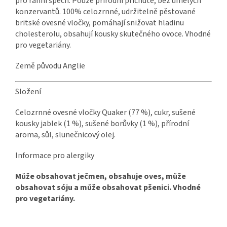
pro ranní spěch. Pouze přírodní příchutě, bez umělých
konzervantů. 100% celozrnné, udržitelně pěstované
britské ovesné vločky, pomáhají snižovat hladinu
cholesterolu, obsahují kousky skutečného ovoce. Vhodné
pro vegetariány.
Země původu Anglie
Složení
Celozrnné ovesné vločky Quaker (77 %), cukr, sušené
kousky jablek (1 %), sušené borůvky (1 %), přírodní
aroma, sůl, slunečnicový olej.
Informace pro alergiky
Může obsahovat ječmen, obsahuje oves, může
obsahovat sóju a může obsahovat pšenici. Vhodné
pro vegetariány.