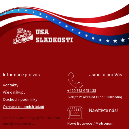
Z
á
p
a
t
í
Informace pro vás
Jsme tu pro Vás
Kontakty
+420 775 645 138
Vše o nákupu
(Volejte Po až Pá od 10 do 18.00 hodin)
Obchodní podmínky
Ochrana osobních údajů
Navštivte nás!
Free resources by @freepik.com
and @pixelperfect
Nové Butovice / Metronom