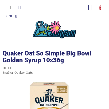
Přejít
na
NÁKUP
obsah
KOŠÍK
CZK
Quaker Oat So Simple Big Bowl
Golden Syrup 10x36g
10513
Značka:
Quaker Oats