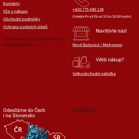
Kontakty
+420 775 645 138
Vše o nákupu
(Volejte Po až Pá od 10 do 18.00 hodin)
Obchodní podmínky
Ochrana osobních údajů
Navštivte nás!
Free resources by @freepik.com
and @pixelperfect
Nové Butovice / Metronom
Větší nákup?
Velkoobchodní nabídka
Instagram
Odesíláme do Čech
i na Slovensko