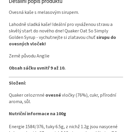
Detailní popis produktu
Ovesná kaše s melasovým sirupem.
Lahodně sladká kaše! Ideální pro vyváženou stravu a
skvělý start do nového dne! Quaker Oat So Simply
Golden Syrup - vychutnejte si zlatavou chuť
sirupu do
ovesných vloček!
Země původu Anglie
Obsah sáčku uvnitř 9 až 10.
Složení:
Quaker celozrnné
ovesné
vločky (76%), cukr, přírodní
aroma, sůl.
Nutriční informace na 100g
Energie 1584/376, tuky 6.5g, z nichž 1.2g jsou nasycené