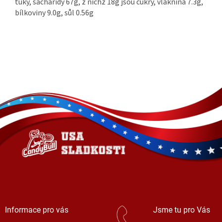
tuky, sacharidy 67g, z nichž 18g jsou cukry, vláknina 7.3g,
bílkoviny 9.0g, sůl 0.56g
Z
á
p
a
t
í
Informace pro vás
Jsme tu pro Vás