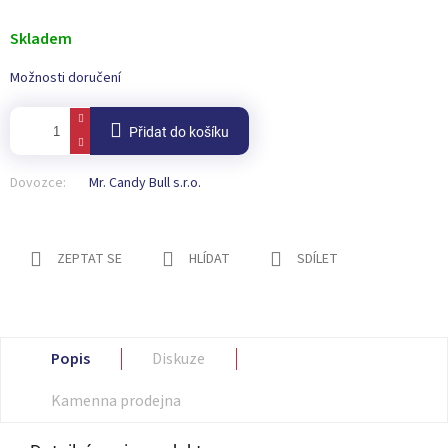
Měrná
cena:
Skladem
Možnosti doručení
Přidat do košíku
Dovozce:
Mr. Candy Bull s.r.o.
ZEPTAT SE
HLÍDAT
SDÍLET
Popis
Diskuze
Kamenna prodejna