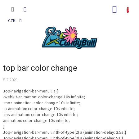
Přejít
na
NÁKUP
obsah
KOŠÍK
CZK
top bar color change
8.2.2021
.top-navigation-bar-menu li a {
-webkit-animation: color-change 10s infinite;
-moz-animation: color-change 10s infinite;
-o-animation: color-change 10s infinite;
-ms-animation: color-change 10s infinite;
animation: color-change 10s infinite;
}
.top-navigation-bar-menu li:nth-of-type(2) a {animation-delay: 2.5s;}
.top-navigation-bar-menu li:nth-of-type(3) a {animation-delay: 5s;}