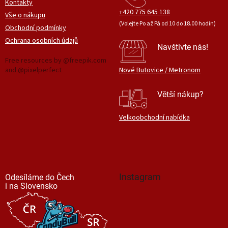
Kontakty
+420 775 645 138
Vše o nákupu
(Volejte Po až Pá od 10 do 18.00 hodin)
Obchodní podmínky
Ochrana osobních údajů
Navštivte nás!
Free resources by @freepik.com
and @pixelperfect
Nové Butovice / Metronom
Větší nákup?
Velkoobchodní nabídka
Instagram
Odesíláme do Čech
i na Slovensko