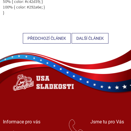
50% { color: #c42d39; }
100% { color: #292a6e; }
}
PŘEDCHOZÍ ČLÁNEK
DALŠÍ ČLÁNEK
Z
á
p
a
t
í
Informace pro vás
Jsme tu pro Vás