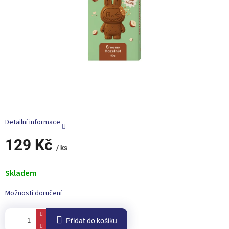
Detailní informace
129 Kč
/ ks
Měrná
cena:
Skladem
Možnosti doručení
Přidat do košíku