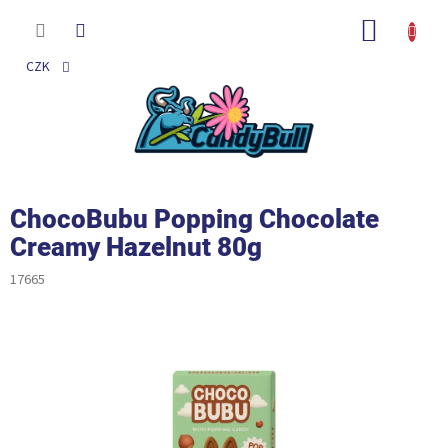
Přejít
na
NÁKUP
obsah
KOŠÍK
CZK
ChocoBubu Popping Chocolate
Creamy Hazelnut 80g
17665