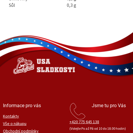
Sůl
0,3 g
Z
á
p
a
t
í
Informace pro vás
Jsme tu pro Vás
Kontakty
+420 775 645 138
Vše o nákupu
(Volejte Po až Pá od 10 do 18.00 hodin)
Obchodní podmínky