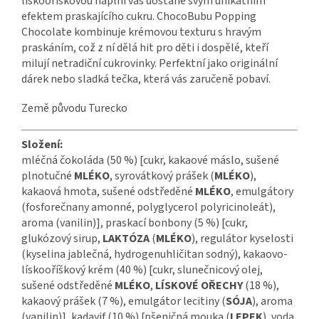
lískooříškovou náplní vás dostane svým unikátním
efektem praskajícího cukru. ChocoBubu Popping
Chocolate kombinuje krémovou texturu s hravým
praskáním, což z ní dělá hit pro děti i dospělé, kteří
milují netradiční cukrovinky. Perfektní jako originální
dárek nebo sladká tečka, která vás zaručeně pobaví.
Země původu Turecko
Složení:
mléčná čokoláda (50 %) [cukr, kakaové máslo, sušené
plnotučné
MLÉKO
, syrovátkový prášek (
MLÉKO
),
kakaová hmota, sušené odstředěné
MLÉKO
, emulgátory
(fosforečnany amonné, polyglycerol polyricinoleát),
aroma (vanilin)], praskací bonbony (5 %) [cukr,
glukózový sirup,
LAKTÓZA
(
MLÉKO
), regulátor kyselosti
(kyselina jablečná, hydrogenuhličitan sodný), kakaovo-
lískooříškový krém (40 %) [cukr, slunečnicový olej,
sušené odstředěné
MLÉKO
,
LÍSKOVÉ OŘECHY
(18 %),
kakaový prášek (7 %), emulgátor lecitiny (
SÓJA
), aroma
(vanilin)], kadayif (10 %) [pšeničná mouka (
LEPEK
), voda,