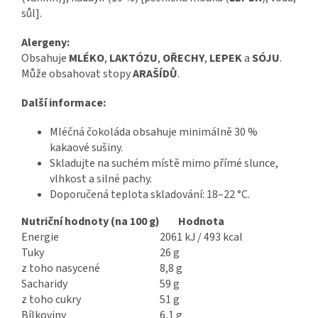
sůl].
Alergeny:
Obsahuje
MLÉKO
,
LAKTÓZU
,
OŘECHY
,
LEPEK
a
SÓJU
.
Může obsahovat stopy
ARAŠÍDŮ
.
Další informace:
Mléčná čokoláda obsahuje minimálně 30 %
kakaové sušiny.
Skladujte na suchém místě mimo přímé slunce,
vlhkost a silné pachy.
Doporučená teplota skladování: 18–22 °C.
Nutriční hodnoty (na 100 g)
Hodnota
Energie
2061 kJ / 493 kcal
Tuky
26 g
z toho nasycené
8,8 g
Sacharidy
59 g
z toho cukry
51 g
Bílkoviny
6,1 g