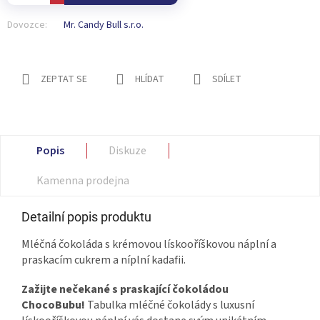
Dovozce:
Mr. Candy Bull s.r.o.
ZEPTAT SE
HLÍDAT
SDÍLET
Popis
Diskuze
Kamenna prodejna
Detailní popis produktu
Mléčná čokoláda s krémovou lískooříškovou náplní a
praskacím cukrem a níplní kadafii.
Zažijte nečekané s praskající čokoládou
ChocoBubu!
Tabulka mléčné čokolády s luxusní