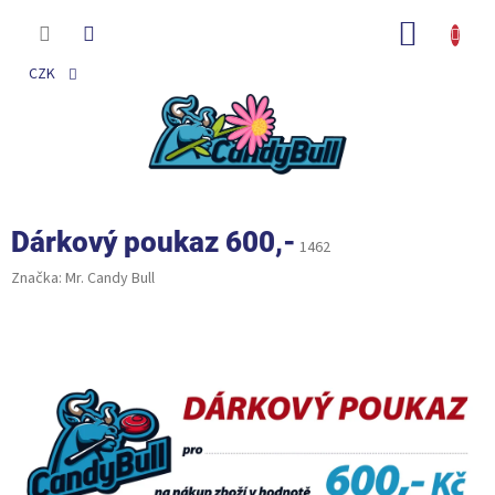
Přejít
na
NÁKUP
obsah
KOŠÍK
CZK
Dárkový poukaz 600,-
1462
Značka:
Mr. Candy Bull