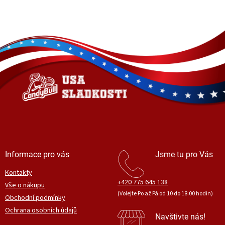
Z
á
p
a
t
í
Informace pro vás
Jsme tu pro Vás
Kontakty
+420 775 645 138
Vše o nákupu
(Volejte Po až Pá od 10 do 18.00 hodin)
Obchodní podmínky
Ochrana osobních údajů
Navštivte nás!