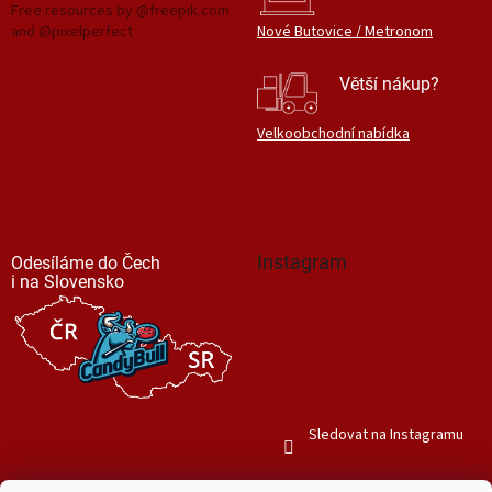
Free resources by @freepik.com
and @pixelperfect
Nové Butovice / Metronom
Větší nákup?
Velkoobchodní nabídka
Instagram
Odesíláme do Čech
i na Slovensko
Sledovat na Instagramu