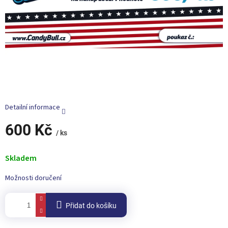
Detailní informace
600 Kč
/ ks
Měrná
cena:
Skladem
Možnosti doručení
Přidat do košíku