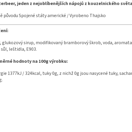
erbeer, jeden z nejoblíbenějších nápojů z kouzelnického svět
 původu Spojené státy americké / Vyrobeno Thajsko
ení:
, glukozový sirup, modifikovaný bramborový škrob, voda, aromata, 
 sůl, leštidla, E903.
měrné hodnoty na 100g výrobku:
gie 1377kJ / 324kcal, tuky 0g, z nichž 0g jsou nasycené tuky, sachari
g.