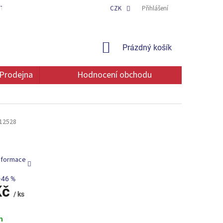
TAKT
OCHRANA OSOBNÍCH ÚDAJŮ
CZK
Přihlášení
NÁKUPNÍ
Prázdný košík
KOŠÍK
Prodejna
Hodnocení obchodu
12528
informace
–46 %
Kč
/ ks
m