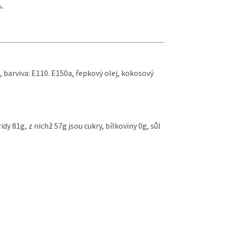
a.
barviva: E110. E150a, řepkový olej, kokosový
dy 81g, z nichž 57g jsou cukry, bílkoviny 0g, sůl