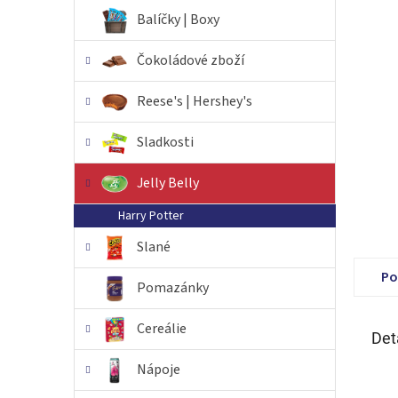
n
Balíčky | Boxy
e
l
Čokoládové zboží
Reese's | Hershey's
Sladkosti
Jelly Belly
Harry Potter
Slané
Po
Pomazánky
Cereálie
Det
Nápoje