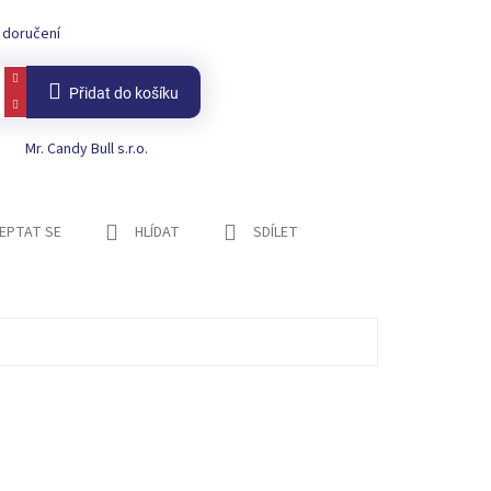
 doručení
Přidat do košíku
Mr. Candy Bull s.r.o.
EPTAT SE
HLÍDAT
SDÍLET