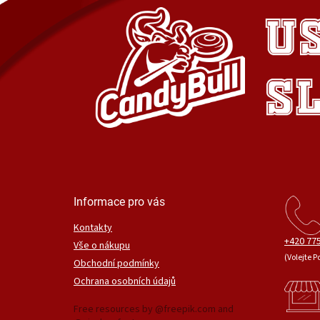
Informace pro vás
Kontakty
+420 775
Vše o nákupu
(Volejte P
Obchodní podmínky
Ochrana osobních údajů
Free resources by @freepik.com and