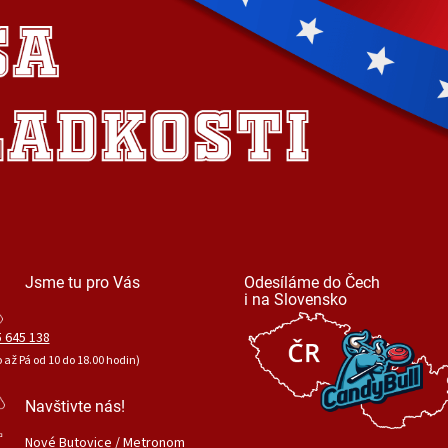
Jsme tu pro Vás
Odesíláme do Čech
i na Slovensko
 645 138
o až Pá od 10 do 18.00 hodin)
Navštivte nás!
Nové Butovice / Metronom