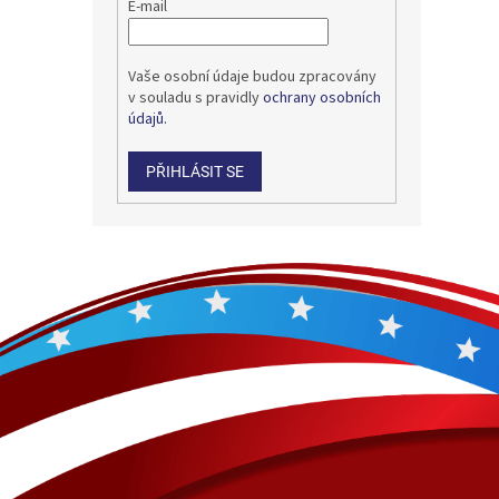
E-mail
Vaše osobní údaje budou zpracovány
v souladu s pravidly
ochrany osobních
údajů.
PŘIHLÁSIT SE
Z
á
p
a
t
í