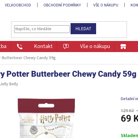
VELKOOBCHOD
OBCHODNÍ PODMÍNKY
VŠE O NÁKUPU
KON
HLEDAT
tba
Kontakt
Vše o nákupu
er Butterbeer Chewy Candy 59g
ry Potter Butterbeer Chewy Candy 59g
Jelly Belly
Detailní 
129 Kč
69 
Měrná
cena:
Sklade