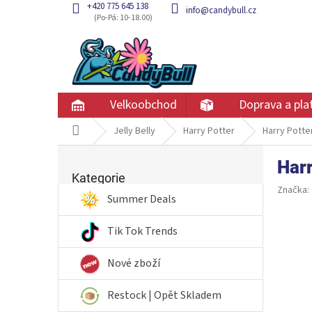
Přejít
+420 775 645 138
info@candybull.cz
na
obsah
Velkoobchod
Doprava a pla
Domů
Jelly Belly
Harry Potter
Harry Pott
P
Har
Přeskočit
o
kategorie
Kategorie
s
Značka:
t
Summer Deals
r
a
Tik Tok Trends
n
n
Nové zboží
í
p
Restock | Opět Skladem
a