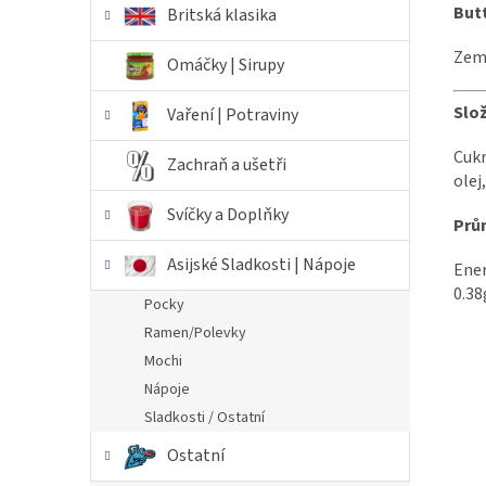
Butt
Britská klasika
Země
Omáčky | Sirupy
Slož
Vaření | Potraviny
Cukr
Zachraň a ušetři
olej,
Svíčky a Doplňky
Prů
Asijské Sladkosti | Nápoje
Ener
0.38
Pocky
Ramen/Polevky
Mochi
Nápoje
Sladkosti / Ostatní
Ostatní