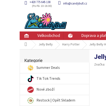
Přejít
+420 775 645 138
info@candybull.cz
na
obsah
Velkoobchod
Doprava a pla
Domů
Jelly Belly
Harry Potter
Jelly Belly 
P
Jell
Přeskočit
o
kategorie
Kategorie
s
Značka:
t
Summer Deals
r
a
Tik Tok Trends
n
n
Nové zboží
í
p
Restock | Opět Skladem
a