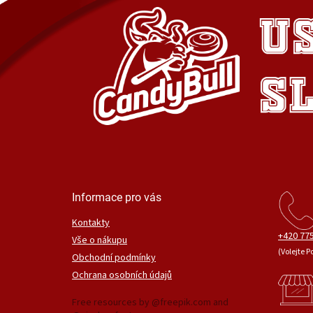
Informace pro vás
Kontakty
+420 775
Vše o nákupu
(Volejte P
Obchodní podmínky
Ochrana osobních údajů
Free resources by @freepik.com and