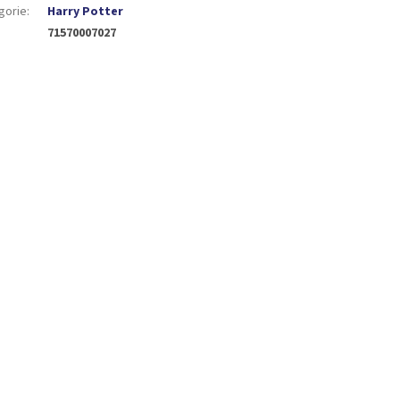
gorie
:
Harry Potter
71570007027