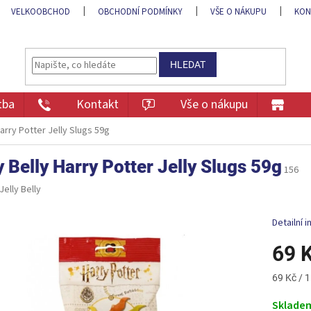
VELKOOBCHOD
OBCHODNÍ PODMÍNKY
VŠE O NÁKUPU
KON
HLEDAT
tba
Kontakt
Vše o nákupu
Harry Potter Jelly Slugs 59g
y Belly Harry Potter Jelly Slugs 59g
156
Jelly Belly
Detailní 
69 
Měrná
69 Kč / 1
cena:
Sklade