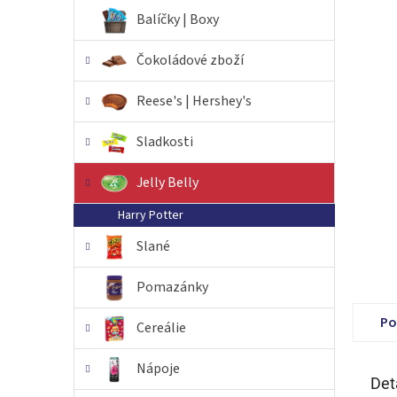
n
Balíčky | Boxy
e
l
Čokoládové zboží
Reese's | Hershey's
Sladkosti
Jelly Belly
Harry Potter
Slané
Pomazánky
Po
Cereálie
Nápoje
Det