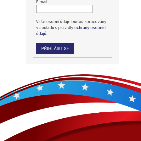
E-mail
Vaše osobní údaje budou zpracovány
v souladu s pravidly
ochrany osobních
údajů.
PŘIHLÁSIT SE
Z
á
p
a
t
í