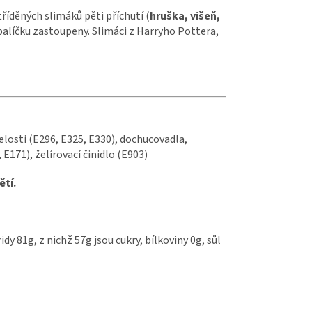
íděných slimáků pěti příchutí (
hruška, višeň,
balíčku zastoupeny. Slimáci z Harryho Pottera,
losti (E296, E325, E330), dochucovadla,
E171), želírovací činidlo (E903)
ětí.
dy 81g, z nichž 57g jsou cukry, bílkoviny 0g, sůl