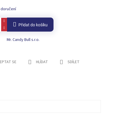
 doručení
Přidat do košíku
Mr. Candy Bull s.r.o.
EPTAT SE
HLÍDAT
SDÍLET