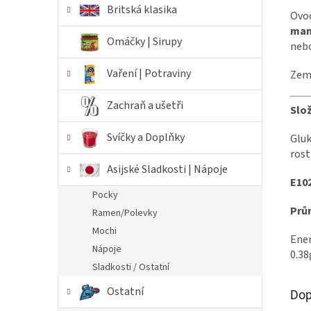
Britská klasika
Ovo
man
Omáčky | Sirupy
nebo
Vaření | Potraviny
Zem
Zachraň a ušetři
Slož
Svíčky a Doplňky
Gluk
rost
Asijské Sladkosti | Nápoje
E102
Pocky
Prů
Ramen/Polevky
Mochi
Ener
Nápoje
0.38
Sladkosti / Ostatní
Ostatní
Dop