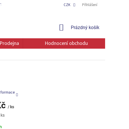
TAKT
OCHRANA OSOBNÍCH ÚDAJŮ
CZK
Přihlášení
NÁKUPNÍ
Prázdný košík
KOŠÍK
Prodejna
Hodnocení obchodu
informace
Kč
/ ks
 ks
m