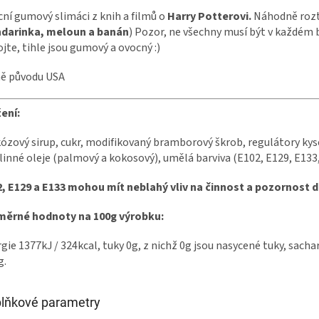
cní gumový slimáci
z knih a filmů o
Harry Potterovi.
Náhodně roztř
darinka, meloun a banán
) Pozor, ne všechny musí být v každém 
jte, tihle jsou gumový a ovocný :)
ě původu USA
ení:
ózový sirup, cukr, modifikovaný bramborový škrob, regulátory kyse
linné oleje (palmový a kokosový), umělá barviva (E102, E129, E133, 
, E129 a E133 mohou mít neblahý vliv na činnost a pozornost d
měrné hodnoty na 100g výrobku:
gie 1377kJ / 324kcal, tuky 0g, z nichž 0g jsou nasycené tuky, sachari
g.
lňkové parametry