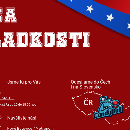
Jsme tu pro Vás
Odesíláme do Čech
i na Slovensko
 645 138
o až Pá od 10 do 18.00 hodin)
Navštivte nás!
Nové Butovice / Metronom