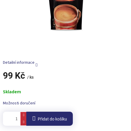
Detailní informace
99 Kč
/ ks
Měrná
cena:
Skladem
Možnosti doručení
Přidat do košíku