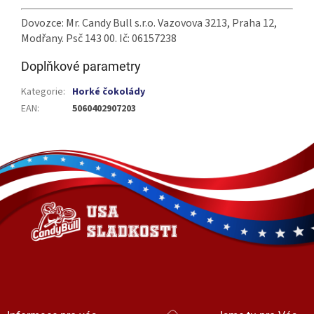
Dovozce: Mr. Candy Bull s.r.o. Vazovova 3213, Praha 12,
Modřany. Psč 143 00. Ič: 06157238
Doplňkové parametry
Kategorie
:
Horké čokolády
EAN
:
5060402907203
Z
á
p
a
t
í