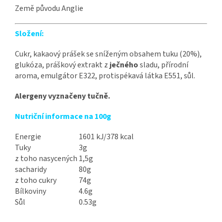
Země původu Anglie
Složení:
Cukr, kakaový prášek se sníženým obsahem tuku (20%),
glukóza, práškový extrakt z
ječného
sladu, přírodní
aroma, emulgátor E322, protispékavá látka E551, sůl.
Alergeny vyznačeny tučně.
Nutriční informace na 100g
Energie
1601 kJ/378 kcal
Tuky
3g
z toho nasycených
1,5g
sacharidy
80g
z toho cukry
74g
Bílkoviny
4.6g
Sůl
0.53g