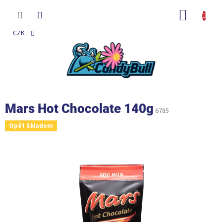
Přejít
na
NÁKUP
obsah
KOŠÍK
CZK
Mars Hot Chocolate 140g
6785
Opět Skladem