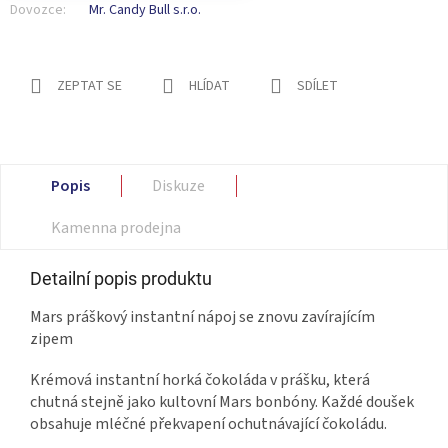
Dovozce:
Mr. Candy Bull s.r.o.
ZEPTAT SE
HLÍDAT
SDÍLET
Popis
Diskuze
Kamenna prodejna
Detailní popis produktu
Mars práškový instantní nápoj se znovu zavírajícím
zipem
Krémová instantní horká čokoláda v prášku, která
chutná stejně jako kultovní Mars bonbóny. Každé doušek
obsahuje mléčné překvapení ochutnávající čokoládu.