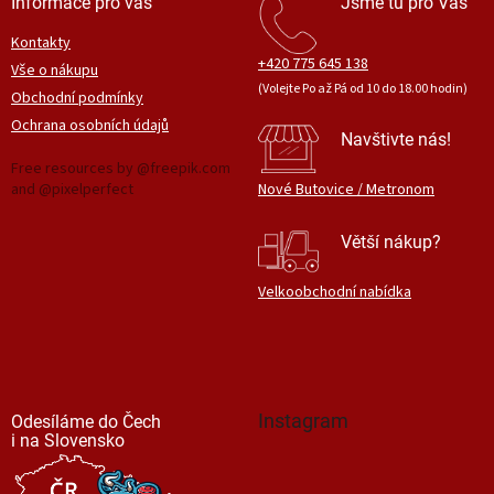
Informace pro vás
Jsme tu pro Vás
Kontakty
+420 775 645 138
Vše o nákupu
(Volejte Po až Pá od 10 do 18.00 hodin)
Obchodní podmínky
Ochrana osobních údajů
Navštivte nás!
Free resources by @freepik.com
and @pixelperfect
Nové Butovice / Metronom
Větší nákup?
Velkoobchodní nabídka
Instagram
Odesíláme do Čech
i na Slovensko