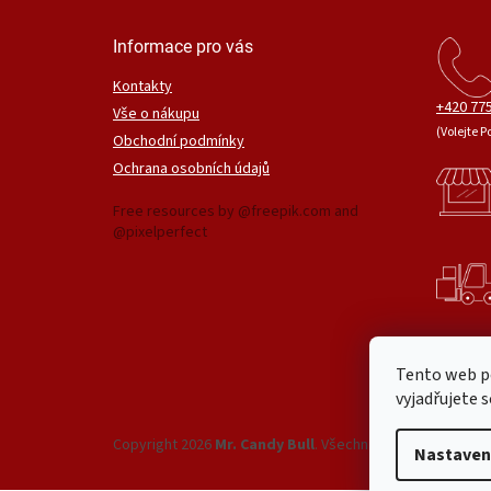
Informace pro vás
Kontakty
+420 775
Vše o nákupu
(Volejte P
Obchodní podmínky
Ochrana osobních údajů
Free resources by @freepik.com and
@pixelperfect
Tento web p
vyjadřujete s
Copyright 2026
Mr. Candy Bull
. Všechna práva vyhrazena
Nastaven