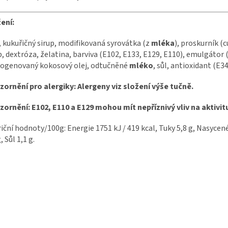
ení:
, kukuřičný sirup, modifikovaná syrovátka (z
mléka
), proskurník (
p, dextróza, želatina, barviva (E102, E133, E129, E110), emulgátor
ogenovaný kokosový olej, odtučněné
mléko
, sůl, antioxidant (E
ornění pro alergiky: Alergeny viz složení výše tučně.
ornění: E102, E110 a E129 mohou mít nepříznivý vliv na aktivit
iční hodnoty/100g: Energie 1751 kJ / 419 kcal, Tuky 5,8 g, Nasycené 
, Sůl 1,1 g.