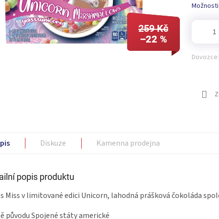
Možnosti
259 Kč
–22 %
Dovozce:
Z
pis
Diskuze
Kamenna prodejna
ailní popis produktu
s Miss v limitované edici Unicorn, lahodná prášková čokoláda sp
 původu Spojené státy americké