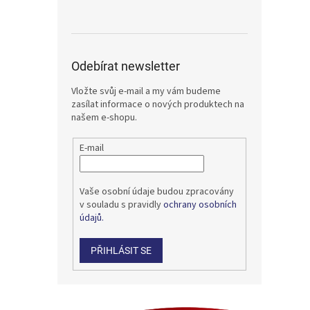
Odebírat newsletter
Vložte svůj e-mail a my vám budeme
zasílat informace o nových produktech na
našem e-shopu.
E-mail
Vaše osobní údaje budou zpracovány
v souladu s pravidly
ochrany osobních
údajů.
PŘIHLÁSIT SE
Z
á