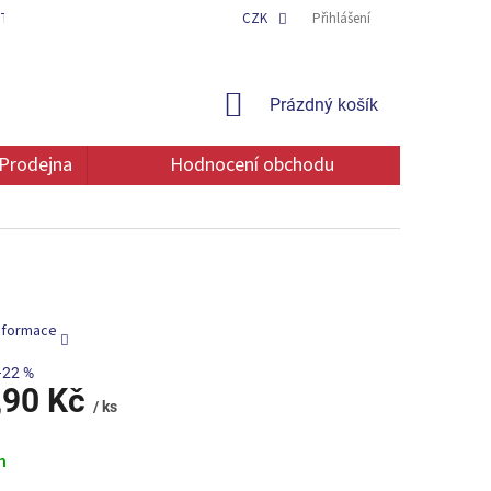
TAKT
OCHRANA OSOBNÍCH ÚDAJŮ
CZK
Přihlášení
NÁKUPNÍ
Prázdný košík
KOŠÍK
Prodejna
Hodnocení obchodu
informace
–22 %
,90 Kč
/ ks
m