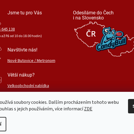
Jsme tu pro Vás
Odesíláme do Čech
i na Slovensko
 645 138
o až Pá od 10 do 18.00 hodin)
Navštivte nás!
Nové Butovice / Metronom
Větší nákup?
Velkoobchodní nabídka
oužívá soubory cookies. Dalším procházením tohoto webu
ouhlas s jejich používáním, více informací
ZDE
.
Upravit nastavení cookies
í