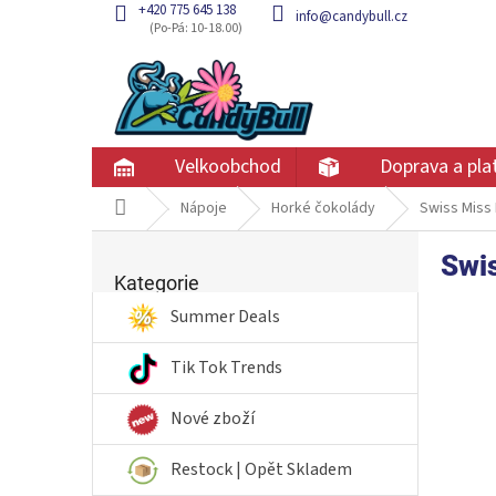
Přejít
+420 775 645 138
info@candybull.cz
na
obsah
Velkoobchod
Doprava a pla
Domů
Nápoje
Horké čokolády
Swiss Miss
P
Swi
Přeskočit
o
kategorie
Kategorie
s
t
Summer Deals
r
a
Tik Tok Trends
n
n
Nové zboží
í
p
Restock | Opět Skladem
a