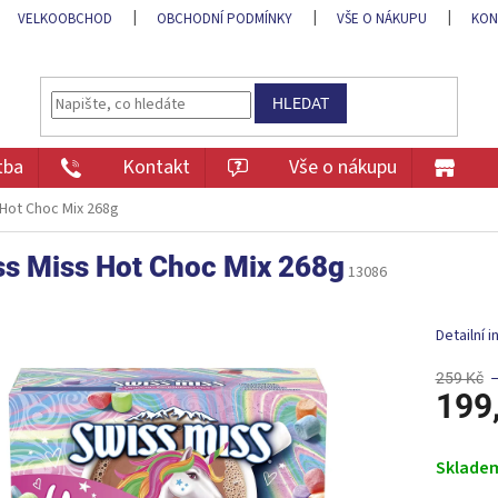
VELKOOBCHOD
OBCHODNÍ PODMÍNKY
VŠE O NÁKUPU
KON
HLEDAT
tba
Kontakt
Vše o nákupu
 Hot Choc Mix 268g
ss Miss Hot Choc Mix 268g
13086
Detailní 
259 Kč
199
Měrná
cena:
Sklade