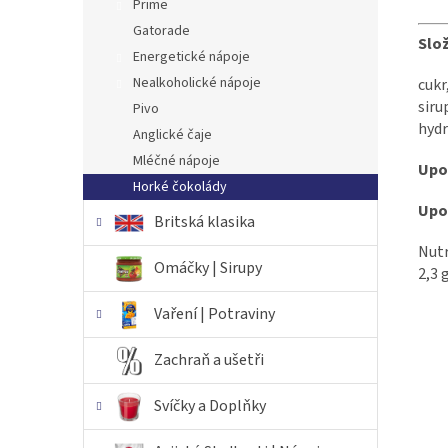
Prime
Gatorade
Slož
Energetické nápoje
Nealkoholické nápoje
cukr
siru
Pivo
hydr
Anglické čaje
Mléčné nápoje
Upoz
Horké čokolády
Upoz
Britská klasika
Nutr
Omáčky | Sirupy
2,3 g
Vaření | Potraviny
Zachraň a ušetři
Svíčky a Doplňky