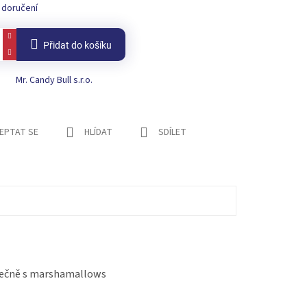
 doručení
Přidat do košíku
Mr. Candy Bull s.r.o.
EPTAT SE
HLÍDAT
SDÍLET
olečně s marshamallows