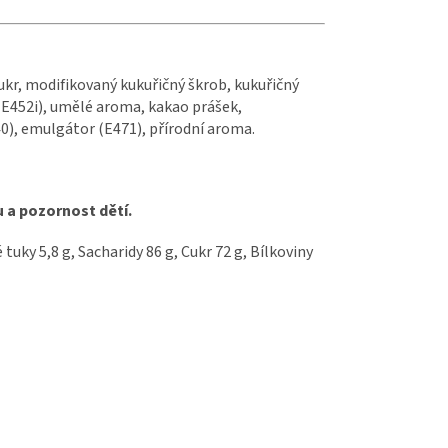
cukr, modifikovaný kukuřičný škrob, kukuřičný
 (E452i), umělé aroma, kakao prášek,
340), emulgátor (E471), přírodní aroma.
u a pozornost dětí.
tuky 5,8 g, Sacharidy 86 g, Cukr 72 g, Bílkoviny