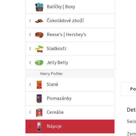
n
Balíčky | Boxy
e
l
Čokoládové zboží
Reese's | Hershey's
Sladkosti
Jelly Belly
Harry Potter
Slané
Po
Pomazánky
Det
Cereálie
Swis
Nápoje
Země