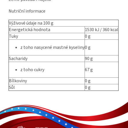
Nutriční informace
Výživové údaje na 100 g
Energetická hodnota
1530 kJ / 360 kcal
Tuky
0 g
z toho nasycené mastné kyseliny
0 g
Sacharidy
90 g
z toho cukry
67 g
Bílkoviny
0 g
Sůl
0 g
Z
á
p
a