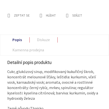
ZEPTAT SE
HLÍDAT
SDÍLET
Popis
Diskuze
Kamenna prodejna
Detailní popis produktu
Cukr, glukózový sirup, modifikovaný kukuřičný škrob,
koncentrát melounové šťávy, leštidla: kurkumin, včelí
vosk, karnaubský vosk; aromata, ovocné a rostlinné
koncentráty: černý rybíz, mrkev, spirulina; regulátor
kyselosti: kyselina citrónová; barviva: kurkumin, oxidy a
hydroxidy železa
Země původu:Thajsko