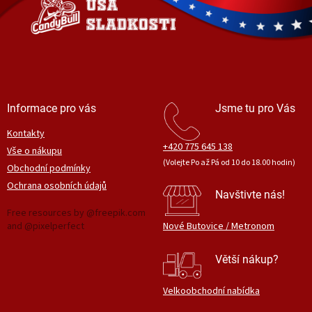
t
í
Informace pro vás
Jsme tu pro Vás
Kontakty
+420 775 645 138
Vše o nákupu
(Volejte Po až Pá od 10 do 18.00 hodin)
Obchodní podmínky
Ochrana osobních údajů
Navštivte nás!
Free resources by @freepik.com
and @pixelperfect
Nové Butovice / Metronom
Větší nákup?
Velkoobchodní nabídka