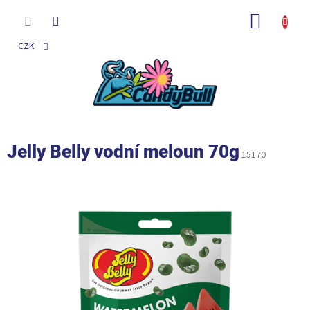
Přejít
na
NÁKUP
obsah
KOŠÍK
CZK
Jelly Belly vodní meloun 70g
15170