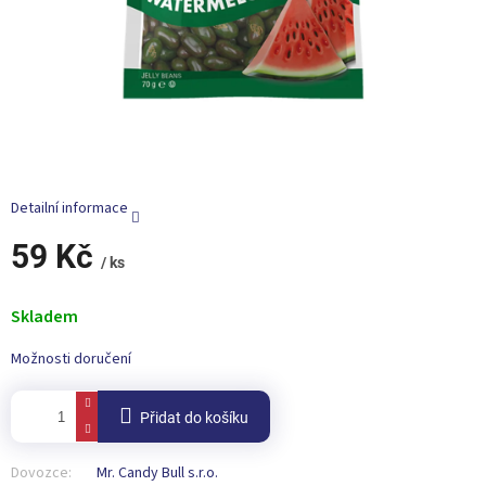
Detailní informace
59 Kč
/ ks
Měrná
cena:
Skladem
Možnosti doručení
Přidat do košíku
Dovozce:
Mr. Candy Bull s.r.o.