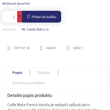
Možnosti doručení
Přidat do košíku
Dovozce:
Mr. Candy Bull s.r.o.
ZEPTAT SE
HLÍDAT
SDÍLET
Popis
Diskuze
Kamenna prodejna
Detailní popis produktu
Coffe Mate French Vanilla je nejlepší způsob jak si