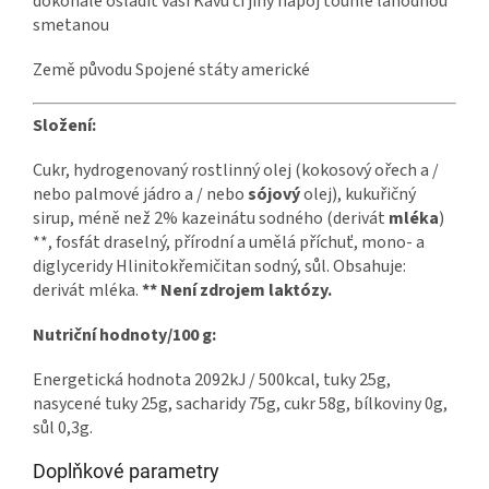
dokonale osladit vaší Kávu či jiný nápoj touhle lahodnou
smetanou
Země původu Spojené státy americké
Složení:
Cukr, hydrogenovaný rostlinný olej (kokosový ořech a /
nebo palmové jádro a / nebo
sójový
olej), kukuřičný
sirup, méně než 2% kazeinátu sodného (derivát
mléka
)
**, fosfát draselný, přírodní a umělá příchuť, mono- a
diglyceridy Hlinitokřemičitan sodný, sůl. Obsahuje:
derivát mléka.
** Není zdrojem laktózy.
Nutriční hodnoty/100 g:
Energetická hodnota 2092kJ / 500kcal, tuky 25g,
nasycené tuky 25g, sacharidy 75g, cukr 58g, bílkoviny 0g,
sůl 0,3g.
Doplňkové parametry