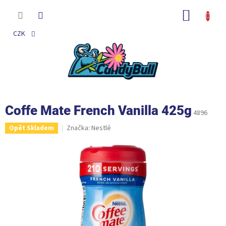
Přejít
na
NÁKUP
obsah
KOŠÍK
CZK
Coffe Mate French Vanilla 425g
4896
Značka:
Nestlé
Opět Skladem