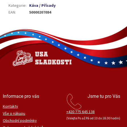
Kategorie
:
Káva / Přísady
EAN
:
50000207084
Z
á
p
a
t
í
Informace pro vás
Jsme tu pro Vás
Kontakty
+420 775 645 138
Vše o nákupu
(Volejte Po až Pá od 10 do 18.00 hodin)
Obchodní podmínky