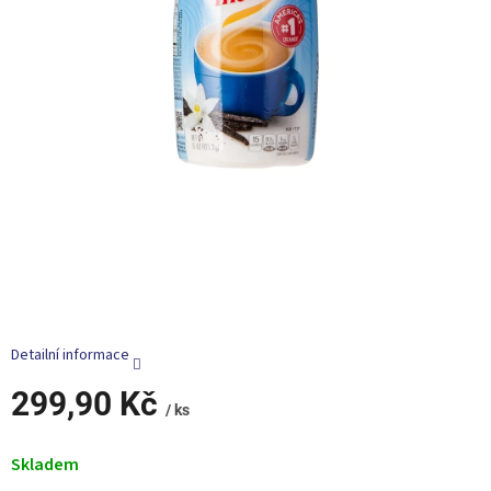
Detailní informace
299,90 Kč
/ ks
Měrná
cena:
Skladem