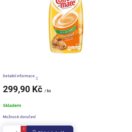
Detailní informace
299,90 Kč
/ ks
Měrná
cena:
Skladem
Možnosti doručení