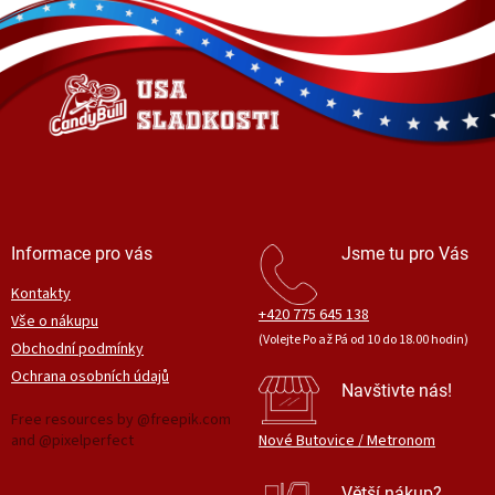
á
p
a
t
í
Informace pro vás
Jsme tu pro Vás
Kontakty
+420 775 645 138
Vše o nákupu
(Volejte Po až Pá od 10 do 18.00 hodin)
Obchodní podmínky
Ochrana osobních údajů
Navštivte nás!
Free resources by @freepik.com
and @pixelperfect
Nové Butovice / Metronom
Větší nákup?