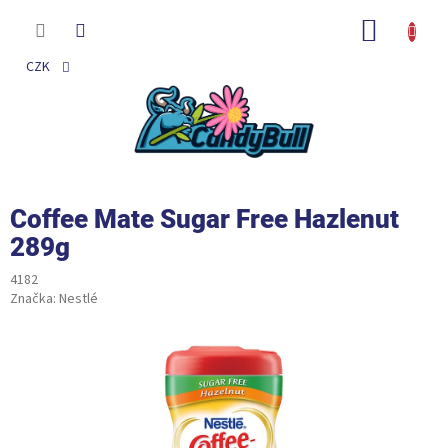
Přejít
na
NÁKUP
obsah
KOŠÍK
CZK
Coffee Mate Sugar Free Hazlenut
289g
4182
Značka:
Nestlé