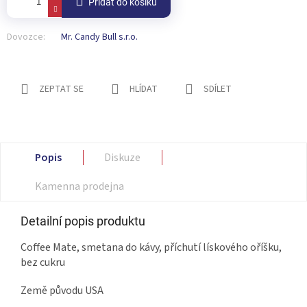
Přidat do košíku
Dovozce:
Mr. Candy Bull s.r.o.
ZEPTAT SE
HLÍDAT
SDÍLET
Popis
Diskuze
Kamenna prodejna
Detailní popis produktu
Coffee Mate, smetana do kávy, příchutí lískového oříšku,
bez cukru
Země původu USA