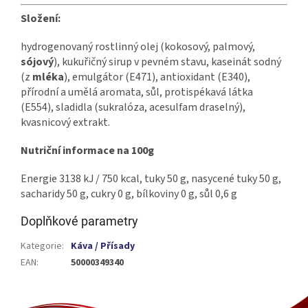
Složení:
hydrogenovaný rostlinný olej (kokosový, palmový,
sójový
), kukuřičný sirup v pevném stavu, kaseinát sodný
(z
mléka
), emulgátor (E471), antioxidant (E340),
přírodní a umělá aromata, sůl, protispékavá látka
(E554), sladidla (sukralóza, acesulfam draselný),
kvasnicový extrakt.
Nutriční informace na 100g
Energie 3138 kJ / 750 kcal, tuky 50 g, nasycené tuky 50 g,
sacharidy 50 g, cukry 0 g, bílkoviny 0 g, sůl 0,6 g
Doplňkové parametry
Kategorie
:
Káva / Přísady
EAN
:
50000349340
Z