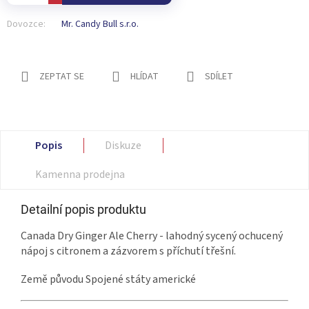
Dovozce:
Mr. Candy Bull s.r.o.
ZEPTAT SE
HLÍDAT
SDÍLET
Popis
Diskuze
Kamenna prodejna
Detailní popis produktu
Canada Dry Ginger Ale Cherry - lahodný sycený ochucený
nápoj s citronem a zázvorem s příchutí třešní.
Země původu Spojené státy americké