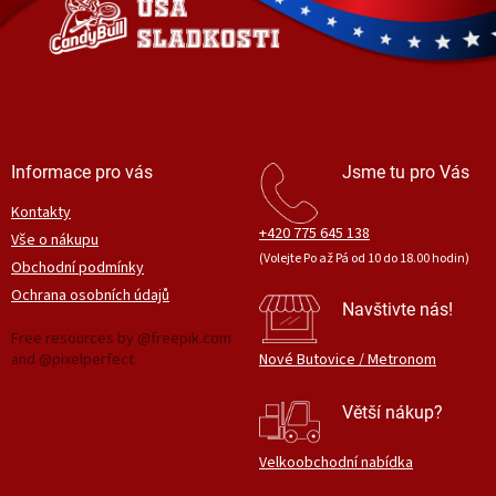
t
í
Informace pro vás
Jsme tu pro Vás
Kontakty
+420 775 645 138
Vše o nákupu
(Volejte Po až Pá od 10 do 18.00 hodin)
Obchodní podmínky
Ochrana osobních údajů
Navštivte nás!
Free resources by @freepik.com
and @pixelperfect
Nové Butovice / Metronom
Větší nákup?
Velkoobchodní nabídka