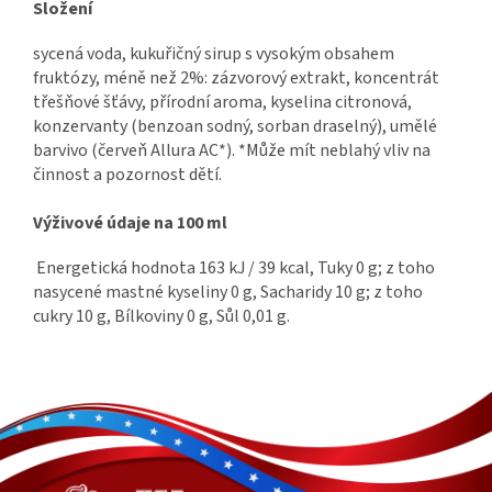
Složení
sycená voda, kukuřičný sirup s vysokým obsahem
fruktózy, méně než 2%: zázvorový extrakt, koncentrát
třešňové šťávy, přírodní aroma, kyselina citronová,
konzervanty (benzoan sodný, sorban draselný), umělé
barvivo (červeň Allura AC*). *Může mít neblahý vliv na
činnost a pozornost dětí.
Výživové údaje na 100 ml
Energetická hodnota 163 kJ / 39 kcal, Tuky 0 g; z toho
nasycené mastné kyseliny 0 g, Sacharidy 10 g; z toho
cukry 10 g, Bílkoviny 0 g, Sůl 0,01 g.
Z
á
p
a