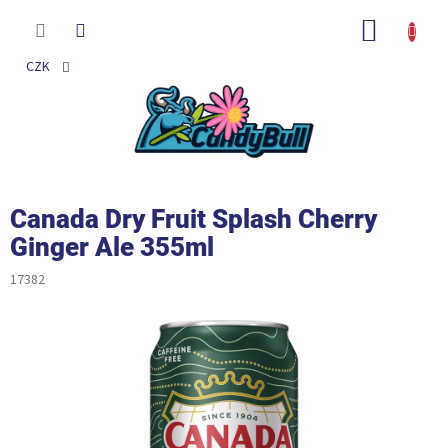
Přejít
na
NÁKUP
obsah
KOŠÍK
CZK
Canada Dry Fruit Splash Cherry
Ginger Ale 355ml
17382