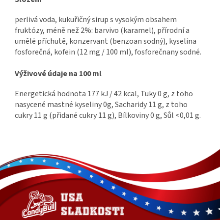
perlivá voda, kukuřičný sirup s vysokým obsahem
fruktózy, méně než 2%: barvivo (karamel), přírodní a
umělé příchutě, konzervant (benzoan sodný), kyselina
fosforečná, kofein (12 mg / 100 ml), fosforečnany sodné.
Výživové údaje na 100 ml
Energetická hodnota 177 kJ / 42 kcal, Tuky 0 g, z toho
nasycené mastné kyseliny 0g, Sacharidy 11 g, z toho
cukry 11 g (přidané cukry 11 g), Bílkoviny 0 g, Sůl <0,01 g.
Z
á
p
a
t
í