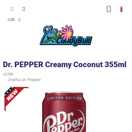
Přejít
na
NÁKUP
obsah
KOŠÍK
CZK
Dr. PEPPER Creamy Coconut 355ml
15290
Značka:
Dr. Pepper
Novinka