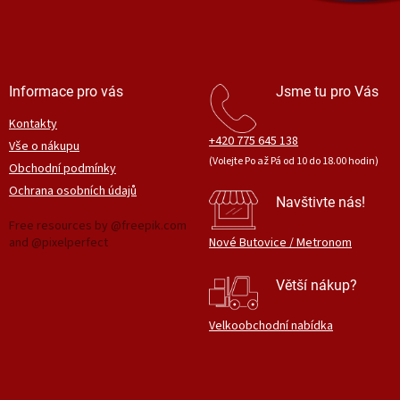
Informace pro vás
Jsme tu pro Vás
Kontakty
+420 775 645 138
Vše o nákupu
(Volejte Po až Pá od 10 do 18.00 hodin)
Obchodní podmínky
Ochrana osobních údajů
Navštivte nás!
Free resources by @freepik.com
and @pixelperfect
Nové Butovice / Metronom
Větší nákup?
Velkoobchodní nabídka