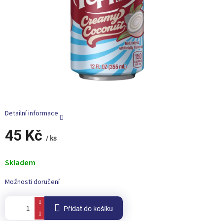
Detailní informace
45 Kč
/ ks
Měrná
cena:
Skladem
Možnosti doručení
Přidat do košíku