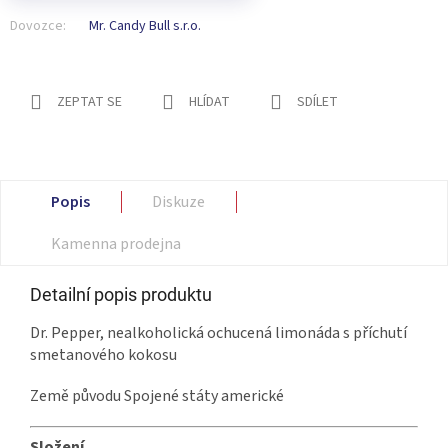
Dovozce:
Mr. Candy Bull s.r.o.
ZEPTAT SE
HLÍDAT
SDÍLET
Popis
Diskuze
Kamenna prodejna
Detailní popis produktu
Dr. Pepper, nealkoholická ochucená limonáda s příchutí
smetanového kokosu
Země původu Spojené státy americké
Složení