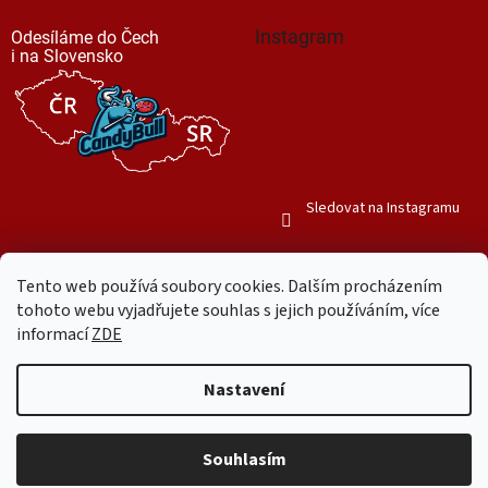
Instagram
Odesíláme do Čech
i na Slovensko
Sledovat na Instagramu
Tento web používá soubory cookies. Dalším procházením
tohoto webu vyjadřujete souhlas s jejich používáním, více
informací
ZDE
Vytvořil Shoptet
Nastavení
Copyright 2026
Mr. Candy Bull
. Všechna práva vyhrazena.
Upravit
nastavení cookies
Souhlasím