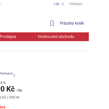
TAKT
OCHRANA OSOBNÍCH ÚDAJŮ
CZK
Přihlášení
NÁKUPNÍ
Prázdný košík
KOŠÍK
Prodejna
Hodnocení obchodu
informace
10 %
90 Kč
/ ks
0 Kč / 355 ml
áno