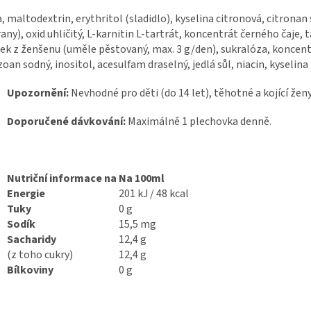
, maltodextrin, erythritol (sladidlo), kyselina citronová, citrona
any), oxid uhličitý, L-karnitin L-tartrát, koncentrát černého čaje, 
ek z ženšenu (uměle pěstovaný, max. 3 g/den), sukralóza, koncent
oan sodný, inositol, acesulfam draselný, jedlá sůl, niacin, kyseli
Upozornění:
Nevhodné pro děti (do 14 let), těhotné a kojící ženy
Doporučené dávkování:
Maximálně 1 plechovka denně.
Nutriční informace na
Na 100ml
Energie
201 kJ / 48 kcal
Tuky
0 g
Sodík
15,5 mg
Sacharidy
12,4 g
(z toho cukry)
12,4 g
Bílkoviny
0 g