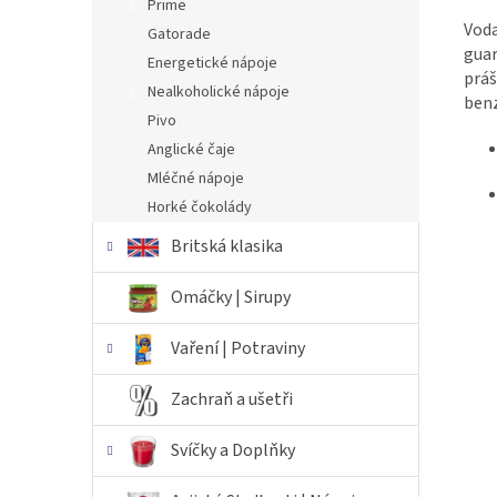
Prime
Voda
Gatorade
guar
Energetické nápoje
práš
Nealkoholické nápoje
benz
Pivo
Anglické čaje
Mléčné nápoje
Horké čokolády
Britská klasika
Omáčky | Sirupy
Vaření | Potraviny
Zachraň a ušetři
Svíčky a Doplňky