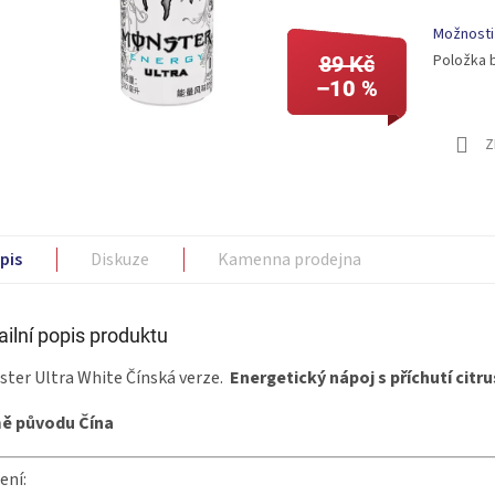
Možnosti
Položka 
89 Kč
–10 %
Z
pis
Diskuze
Kamenna prodejna
ailní popis produktu
ter Ultra White Čínská verze.
Energetický nápoj s příchutí citr
ě původu Čína
ení: