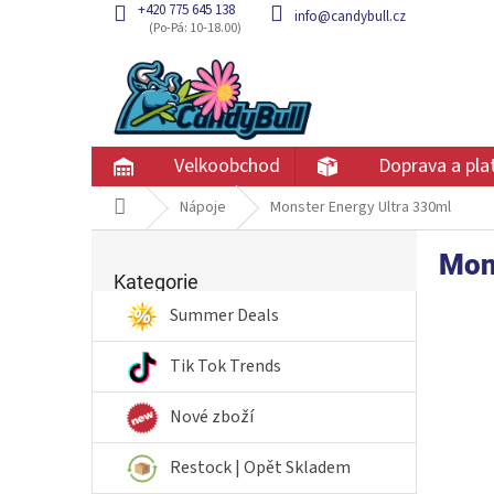
Přejít
+420 775 645 138
info@candybull.cz
na
obsah
Velkoobchod
Doprava a pla
Domů
Nápoje
Monster Energy Ultra 330ml
P
Mon
Přeskočit
o
kategorie
Kategorie
s
t
Summer Deals
r
a
Tik Tok Trends
n
n
Nové zboží
í
p
Restock | Opět Skladem
a