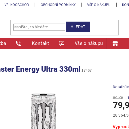
VELKOOBCHOD
OBCHODNÍ PODMÍNKY
VŠE O NÁKUPU
KON
HLEDAT
tba
Kontakt
Vše o nákupu
ster Energy Ultra 330ml
17467
Detailní 
89 Kč
–
79,
Měrná
28 364,5
cena:
Vyprod