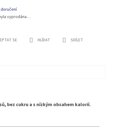
 doručení
byla vyprodána…
EPTAT SE
HLÍDAT
SDÍLET
usů, bez cukru a s nízkým obsahem kalorií.