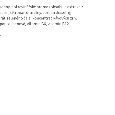
n sodný, potravinářské aroma (obsahuje extrakt z
taurin, citronan draselný, sorban draselný,
rát zeleného čaje, koncentrát kávových zrn,
na pantothenová, vitamín B6, vitamín B12.
.