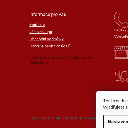
Informace pro vás
Kontakty
+420 775
Vše o nákupu
(Volejte P
Obchodní podmínky
Ochrana osobních údajů
Free resources by @freepik.com and
@pixelperfect
Tento web p
vyjadřujete s
Copyright 2026
Mr. Candy Bull
. Všechna práva vyhrazena
Nastaven