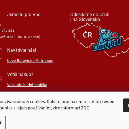
Jsme tu pro Vás
Odesíláme do Čech
i na Slovensko
 645 138
o až Pá od 10 do 18.00 hodin)
Navštivte nás!
Nové Butovice / Metronom
Větší nákup?
Velkoobchodní nabídka
oužívá soubory cookies. Dalším procházením tohoto webu
ouhlas s jejich používáním, více informací
ZDE
.
Upravit nastavení cookies
í