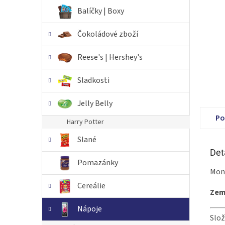
n
Balíčky | Boxy
e
l
Čokoládové zboží
Reese's | Hershey's
Sladkosti
Jelly Belly
Po
Harry Potter
Slané
Det
Pomazánky
Mons
Cereálie
Zem
Nápoje
Slož