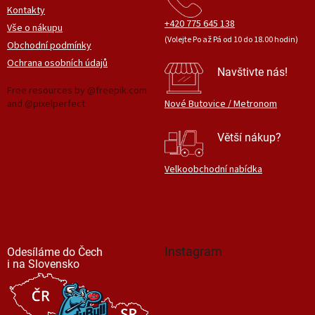
Kontakty
+420 775 645 138
Vše o nákupu
(Volejte Po až Pá od 10 do 18.00 hodin)
Obchodní podmínky
Ochrana osobních údajů
Navštivte nás!
Free resources by @freepik.com
and @pixelperfect
Nové Butovice / Metronom
Větší nákup?
Velkoobchodní nabídka
Instagram
Odesíláme do Čech
i na Slovensko