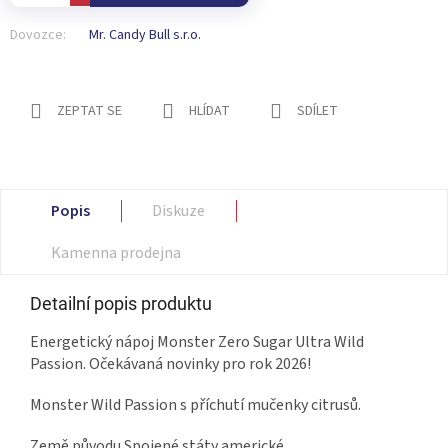
Dovozce:
Mr. Candy Bull s.r.o.
ZEPTAT SE
HLÍDAT
SDÍLET
Popis
Diskuze
Kamenna prodejna
Detailní popis produktu
Energetický nápoj Monster Zero Sugar Ultra Wild
Passion. Očekávaná novinky pro rok 2026!
Monster Wild Passion s příchutí mučenky citrusů.
Země původu Spojené státy americké