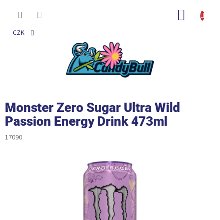
Přejít
na
NÁKUP
obsah
KOŠÍK
CZK
P
Monster Zero Sugar Ultra Wild
o
s
Passion Energy Drink 473ml
t
17090
r
a
n
n
í
p
a
n