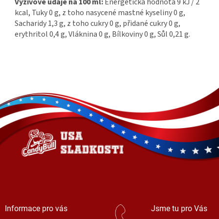
Výživové údaje na 100 ml:
Energetická hodnota 9 kJ / 2
kcal, Tuky 0 g, z toho nasycené mastné kyseliny 0 g,
Sacharidy 1,3 g, z toho cukry 0 g, přidané cukry 0 g,
erythritol 0,4 g, Vláknina 0 g, Bílkoviny 0 g, Sůl 0,21 g.
Z
á
p
a
t
í
Informace pro vás
Jsme tu pro Vás