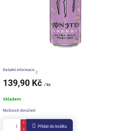
e
l
Detailní informace
139,90 Kč
/ ks
Měrná
cena:
Skladem
Možnosti doručení
Přidat do košíku