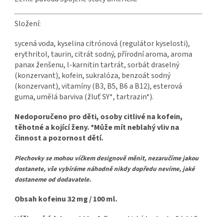
Složení:
sycená voda, kyselina citrónová (regulátor kyselosti),
erythritol, taurin, citrát sodný, přírodní aroma, aroma
panax ženšenu, l-karnitin tartrát, sorbát draselný
(konzervant), kofein, sukralóza, benzoát sodný
(konzervant), vitamíny (B3, B5, B6 a B12), esterová
guma, umělá barviva (žluť SY*, tartrazin*).
Nedoporučeno pro děti, osoby citlivé na kofein,
těhotné a kojící ženy. *Může mít neblahý vliv na
činnost a pozornost dětí.
Plechovky se mohou víčkem designově měnit, nezaručíme jakou
dostanete, vše vybíráme náhodně nikdy dopředu nevíme, jaké
dostaneme od dodavatele.
Obsah kofeinu 32 mg / 100 ml.