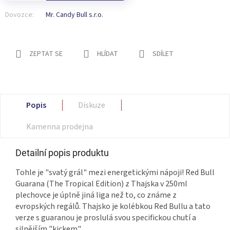
Dovozce:
Mr. Candy Bull s.r.o.
ZEPTAT SE
HLÍDAT
SDÍLET
Popis
Diskuze
Kamenna prodejna
Detailní popis produktu
Tohle je "svatý grál" mezi energetickými nápoji! Red Bull
Guarana (The Tropical Edition) z Thajska v 250ml
plechovce je úplně jiná liga než to, co známe z
evropských regálů. Thajsko je kolébkou Red Bullu a tato
verze s guaranou je proslulá svou specifickou chutí a
silnějším "kickem".