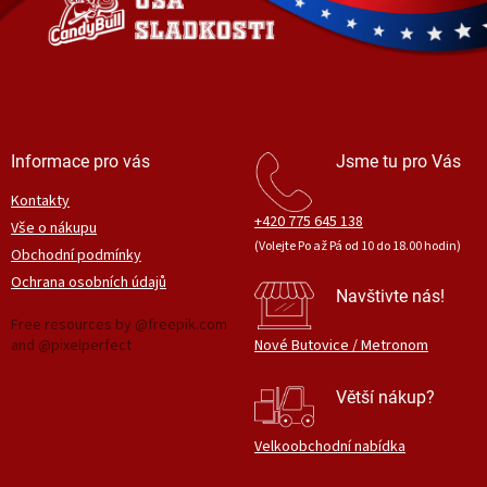
í
Informace pro vás
Jsme tu pro Vás
Kontakty
+420 775 645 138
Vše o nákupu
(Volejte Po až Pá od 10 do 18.00 hodin)
Obchodní podmínky
Ochrana osobních údajů
Navštivte nás!
Free resources by @freepik.com
and @pixelperfect
Nové Butovice / Metronom
Větší nákup?
Velkoobchodní nabídka