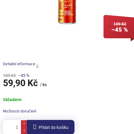
e
l
109 Kč
–45 %
Detailní informace
109 Kč
–45 %
59,90 Kč
/ ks
Měrná
cena:
Skladem
Možnosti doručení
Přidat do košíku