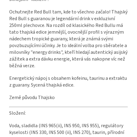
Ochutnejte Red Bull tam, kde to všechno začalo! Thajský
Red Bull s guaranou je legendární drink v exkluzivní
250ml plechovce. Na rozdíl od klasického Red Bullu má
tato thajská edice jemnější, ovocnější profil s výrazným
nádechem tropické guarany, která je známá svými
povzbuzujícími účinky. Je to ideální volba pro sběratele a
milovníky "energy drinks", kteří hledají autentický asijský
zážitek a extra dávku energie, která vás nakopne víc než
běžná verze.
Energetický nápoj s obsahem kofeinu, taurinu a extraktu
z guarany. Sycená thajská edice.
Země původu Thajsko
Složení:
Voda, sladidla (INS 965(ii), INS 950, INS 955), regulátory
kyselosti (INS 330, INS 500 (ii), INS 270), taurin, přírodní