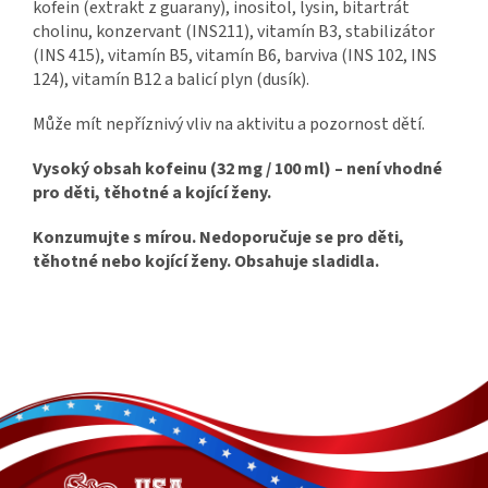
kofein (extrakt z guarany), inositol, lysin, bitartrát
cholinu, konzervant (INS211), vitamín B3, stabilizátor
(INS 415), vitamín B5, vitamín B6, barviva (INS 102, INS
124), vitamín B12 a balicí plyn (dusík).
Může mít nepříznivý vliv na aktivitu a pozornost dětí.
Vysoký obsah kofeinu (32 mg / 100 ml) – není vhodné
pro děti, těhotné a kojící ženy.
Konzumujte s mírou. Nedoporučuje se pro děti,
těhotné nebo kojící ženy. Obsahuje sladidla.
Z
á
p
a
t